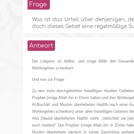
Frage
Was ist das Urteil über denjenigen, d
doch dieses Gebet eine regelmäßige Su
Antwort
Der Lobpreis ist Allâhs, und möge Allâh den Gesandt
Wohlergehen schenken!
Und nun zur Frage:
Zu den stets durchgeführten freiwilligen rituellen Gebe
Prophet (möge Allah ihn in Ehren halten und ihm Wohlergeh
Al-Buchârî und Muslim überlieferten Hadîth nach einer A
Wohlergehen schenken) unter allen freiwilligen Gebeten d
Abû Dâwûd überlieferten Hadîth steht: „Verrichtet sie [
euch treiben!“ Der Prophet (möge Allah ihn in Ehren ha
Muslim überlieferte nämlich in seiner Sammlung authen