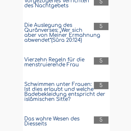
Vorgezogenes Verrichten
5
des Nachtgebets
Die Auslegung des
5
Qurânverses: „Wer sich
aber von Meiner Ermahnung
abwendet“(Sûra 20:124)
Vierzehn Regeln für die
5
menstruierende Frau
Schwimmen unter Frauen:
5
Ist dies erlaubt und welche
Badebekleidung entspricht der
islâmischen Sitte?
Das wahre Wesen des
5
Diesseits