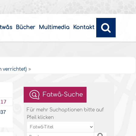
twâs
Bücher
Multimedia
Kontakt
 verrichtet)
Fatwâ-Suche
017
Für mehr Suchoptionen bitte auf
37
Pfeil klicken