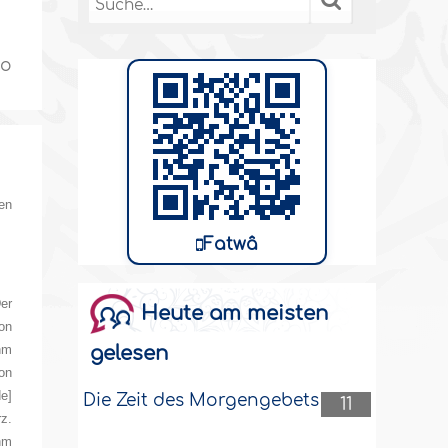
wo
en
Fatwâ
er
Heute am meisten
von
gelesen
hm
von
e]
Die Zeit des Morgengebets
11
z.
hm