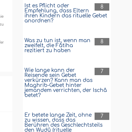
Ist es Pflicht oder
8
Empfehlung, dass Eltern
ihren Kindern das rituelle Gebet
sie
anordnen?
zu
Was zu tun ist, wenn man
8
er
zweifelt, die Fâtiha
rezitiert zu haben
Wie lange kann der
7
Reisende sein Gebet
verkürzen? Kann man das
Maghrib-Gebet hinter
jemandem verrichten, der Ischâ
betet?
Er betete lange Zeit, ohne
7
zu wissen, dass das
Berühren des Geschlechtsteils
den Wudû (rituelle