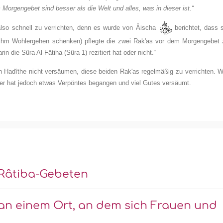
Morgengebet sind besser als die Welt und alles, was in dieser ist.“
 also schnell zu verrichten, denn es wurde von Âischa
berichtet, dass 
d ihm Wohlergehen schenken) pflegte die zwei Rak'as vor dem Morgengebet 
in die Sûra Al-Fâtiha (Sûra 1) rezitiert hat oder nicht.“
 Hadîthe nicht versäumen, diese beiden Rak'as regelmäßig zu verrichten. W
e, er hat jedoch etwas Verpöntes begangen und viel Gutes versäumt.
Râtiba-Gebeten
an einem Ort, an dem sich Frauen und