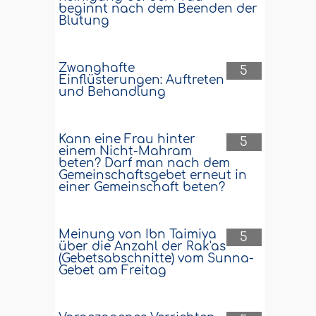
beginnt nach dem Beenden der
Blutung
Zwanghafte
5
Einflüsterungen: Auftreten
und Behandlung
Kann eine Frau hinter
5
einem Nicht-Mahram
beten? Darf man nach dem
Gemeinschaftsgebet erneut in
einer Gemeinschaft beten?
Meinung von Ibn Taimiya
5
über die Anzahl der Rak'as
(Gebetsabschnitte) vom Sunna-
Gebet am Freitag