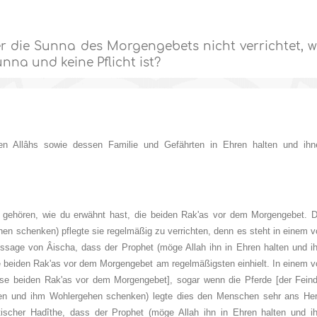
er die Sunna des Morgengebets nicht verrichtet, 
nna und keine Pflicht ist?
en Allâhs sowie dessen Familie und Gefährten in Ehren halten und ihn
ten gehören, wie du erwähnt hast, die beiden Rak'as vor dem Morgengebet. D
en schenken) pflegte sie regelmäßig zu verrichten, denn es steht in einem 
ussage von Âischa, dass der Prophet (möge Allah ihn in Ehren halten und i
ie beiden Rak'as vor dem Morgengebet am regelmäßigsten einhielt. In einem 
diese beiden Rak'as vor dem Morgengebet], sogar wenn die Pferde [der Feind
lten und ihm Wohlergehen schenken) legte dies den Menschen sehr ans Her
tischer Hadîthe, dass der Prophet (möge Allah ihn in Ehren halten und i