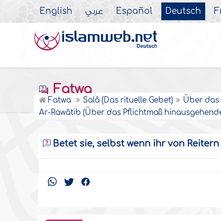
English
عربي
Español
Deutsch
F
Fatwa
Fatwa
Salâ (Das rituelle Gebet)
Über das 
Ar-Rawâtib (Über das Pflichtmaß hinausgehende 
Betet sie, selbst wenn ihr von Reiter