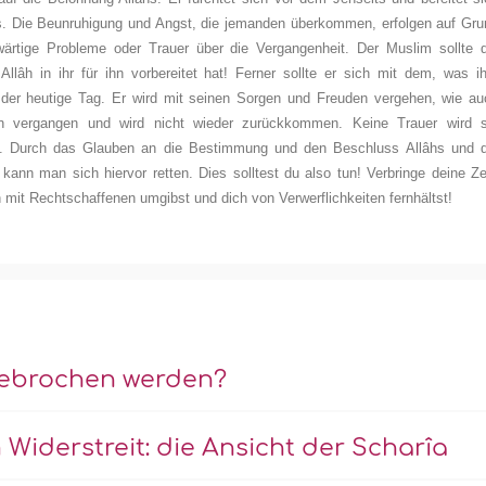
t es. Die Beunruhigung und Angst, die jemanden überkommen, erfolgen auf Gr
ärtige Probleme oder Trauer über die Vergangenheit. Der Muslim sollte d
llâh in ihr für ihn vorbereitet hat! Ferner sollte er sich mit dem, was i
t der heutige Tag. Er wird mit seinen Sorgen und Freuden vergehen, wie au
en vergangen und wird nicht wieder zurückkommen. Keine Trauer wird s
en. Durch das Glauben an die Bestimmung und den Beschluss Allâhs und d
kann man sich hiervor retten. Dies solltest du also tun! Verbringe deine Ze
h mit Rechtschaffenen umgibst und dich von Verwerflichkeiten fernhältst!
gebrochen werden?
Widerstreit: die Ansicht der Scharîa