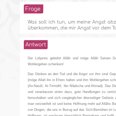
Frage
Was soll ich tun, um meine Angst a
überkommen, die mir Angst vor dem 
Antwort
Der Lobpreis gebührt Allâh und möge Allâh Seinen G
Wohlergehen schenken!
Das Denken an den Tod und die Angst vor ihm sind Gepf
(möge Allah ihn in Ehren halten und ihm Wohlergehen sch
(An-Nasâî, At-Tirmidhî, Ibn Mâdscha und Ahmad). Das De
und veranlassen einen dazu, gute Handlungen zu verric
fernzuhalten und sich vergänglicher diesseitiger Gelüste 
man verzweifelt ist und keine Hoffnung mehr auf Allâhs Ba
von Dingen, die uns in Bezug auf das Sich-Bemühen im Le
Hoffnung, ist wachsam hinsichtlich Bestrafung und hofft 