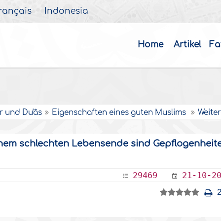
rançais
Indonesia
Home
Artikel
Fa
r und Du'âs
Eigenschaften eines guten Muslims
Weite
inem schlechten Lebensende sind Gepflogenheit
29469
21-10-2
2