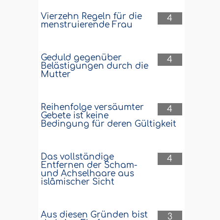
Vierzehn Regeln für die
4
menstruierende Frau
Geduld gegenüber
4
Belästigungen durch die
Mutter
Reihenfolge versäumter
4
Gebete ist keine
Bedingung für deren Gültigkeit
Das vollständige
4
Entfernen der Scham-
und Achselhaare aus
islâmischer Sicht
Aus diesen Gründen bist
3