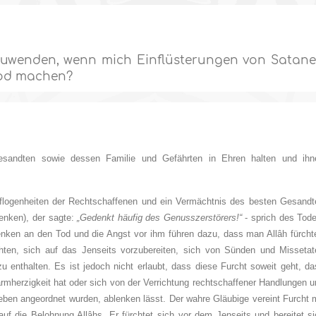
bzuwenden, wenn mich Einflüsterungen von Satan
Tod machen?
esandten sowie dessen Familie und Gefährten in Ehren halten und ihn
logenheiten der Rechtschaffenen und ein Vermächtnis des besten Gesandt
enken), der sagte:
„Gedenkt häufig des Genusszerstörers!“
- sprich des Tode
nken an den Tod und die Angst vor ihm führen dazu, dass man Allâh fürchte
hten, sich auf das Jenseits vorzubereiten, sich von Sünden und Missetat
zu enthalten. Es ist jedoch nicht erlaubt, dass diese Furcht soweit geht, d
rmherzigkeit hat oder sich von der Verrichtung rechtschaffener Handlungen 
ben angeordnet wurden, ablenken lässt. Der wahre Gläubige vereint Furcht m
auf die Belohnung Allâhs. Er fürchtet sich vor dem Jenseits und bereitet s