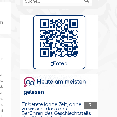
en
en
Fatwâ
en
s.
Heute am meisten
t,
gelesen
en
ass
Er betete lange Zeit, ohne
und
7
zu wissen, dass das
it
Berühren des Geschlechtsteils
ich