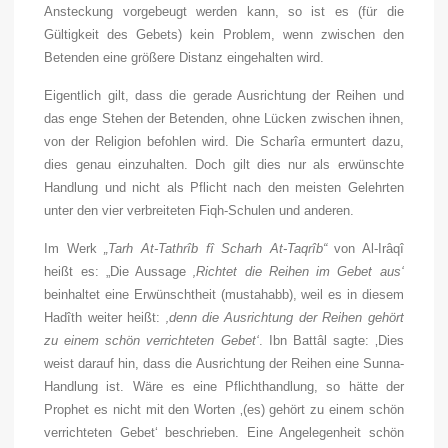
Ansteckung vorgebeugt werden kann, so ist es (für die
Gültigkeit des Gebets) kein Problem, wenn zwischen den
Betenden eine größere Distanz eingehalten wird.
Eigentlich gilt, dass die gerade Ausrichtung der Reihen und
das enge Stehen der Betenden, ohne Lücken zwischen ihnen,
von der Religion befohlen wird. Die Scharîa ermuntert dazu,
dies genau einzuhalten. Doch gilt dies nur als erwünschte
Handlung und nicht als Pflicht nach den meisten Gelehrten
unter den vier verbreiteten Fiqh-Schulen und anderen.
Im Werk
„Tarh At-Tathrîb fî Scharh At-Taqrîb“
von Al-Irâqî
heißt es: „Die Aussage
‚Richtet die Reihen im Gebet aus‘
beinhaltet eine Erwünschtheit (mustahabb), weil es in diesem
Hadîth weiter heißt:
‚denn die Ausrichtung der Reihen gehört
zu einem schön verrichteten Gebet‘
. Ibn Battâl sagte: ‚Dies
weist darauf hin, dass die Ausrichtung der Reihen eine Sunna-
Handlung ist. Wäre es eine Pflichthandlung, so hätte der
Prophet es nicht mit den Worten ‚(es) gehört zu einem schön
verrichteten Gebet‘ beschrieben. Eine Angelegenheit schön