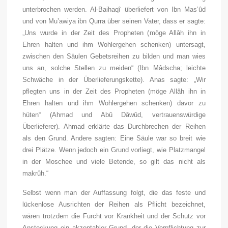
unterbrochen werden. Al-Baihaqî überliefert von Ibn Mas’ûd
und von Mu’awiya ibn Qurra über seinen Vater, dass er sagte:
„Uns wurde in der Zeit des Propheten (
möge Allâh ihn in
Ehren halten und ihm Wohlergehen schenken
) untersagt,
zwischen den Säulen Gebetsreihen zu bilden und man wies
uns an, solche Stellen zu meiden“ (Ibn Mâdscha; leichte
Schwäche in der Überlieferungskette). Anas sagte: „Wir
pflegten uns in der Zeit des Propheten (
möge Allâh ihn in
Ehren halten und ihm Wohlergehen schenken
) davor zu
hüten“ (Ahmad und Abû Dâwûd, vertrauenswürdige
Überlieferer). Ahmad erklärte das Durchbrechen der Reihen
als den Grund. Andere sagten: Eine Säule war so breit wie
drei Plätze. Wenn jedoch ein Grund vorliegt, wie Platzmangel
in der Moschee und viele Betende, so gilt das nicht als
makrûh.“
Selbst wenn man der Auffassung folgt, die das feste und
lückenlose Ausrichten der Reihen als Pflicht bezeichnet,
wären trotzdem die Furcht vor Krankheit und der Schutz vor
Ansteckung ein akzeptabler Grund, der die Verpflichtung zur