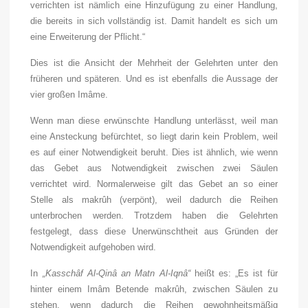
verrichten ist nämlich eine Hinzufügung zu einer Handlung,
die bereits in sich vollständig ist. Damit handelt es sich um
eine Erweiterung der Pflicht.“
Dies ist die Ansicht der Mehrheit der Gelehrten unter den
früheren und späteren. Und es ist ebenfalls die Aussage der
vier großen Imâme.
Wenn man diese erwünschte Handlung unterlässt, weil man
eine Ansteckung befürchtet, so liegt darin kein Problem, weil
es auf einer Notwendigkeit beruht. Dies ist ähnlich, wie wenn
das Gebet aus Notwendigkeit zwischen zwei Säulen
verrichtet wird. Normalerweise gilt das Gebet an so einer
Stelle als makrûh (verpönt), weil dadurch die Reihen
unterbrochen werden. Trotzdem haben die Gelehrten
festgelegt, dass diese Unerwünschtheit aus Gründen der
Notwendigkeit aufgehoben wird.
In
„Kasschâf Al-Qinâ an Matn Al-Iqnâ“
heißt es: „Es ist für
hinter einem Imâm Betende makrûh, zwischen Säulen zu
stehen, wenn dadurch die Reihen gewohnheitsmäßig