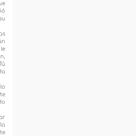
ue
ñó
su
as
án
le
n,
“Tú
da
lo
te
do
ar
la
 te