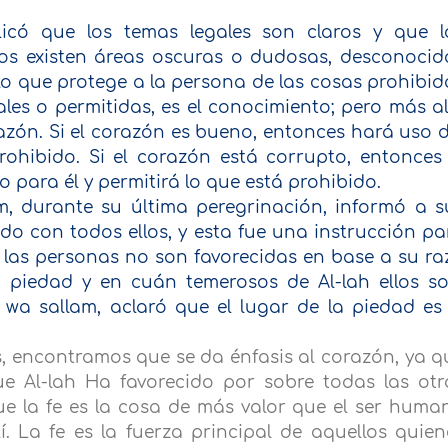
xplicó que los temas legales son claros y que l
llos existen áreas oscuras o dudosas, desconocid
o que protege a la persona de las cosas prohibid
es o permitidas, es el conocimiento; pero más al
razón. Si el corazón es bueno, entonces hará uso d
rohibido. Si el corazón está corrupto, entonces 
 para él y permitirá lo que está prohibido.
lam, durante su última peregrinación, informó a s
o con todos ellos, y esta fue una instrucción pa
 las personas no son favorecidas en base a su ra
 piedad y en cuán temerosos de Al-lah ellos so
hi wa sallam, aclaró que el lugar de la piedad es 
es, encontramos que se da énfasis al corazón, ya q
ue Al-lah Ha favorecido por sobre todas las otr
rque la fe es la cosa de más valor que el ser huma
í. La fe es la fuerza principal de aquellos quien