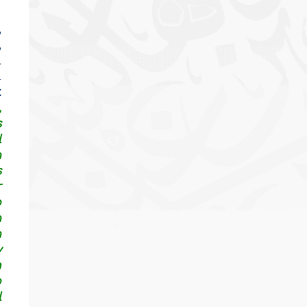
,
,
l
l
:
,
s
l
a
s
r
o
a
a
y
n
o
l