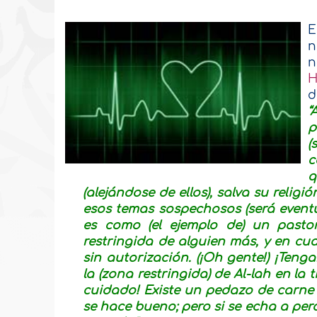
E
n
n
d
“
p
(
c
q
(alejándose de ellos), salva su relig
esos temas sospechosos (será eventu
es como (el ejemplo de) un pasto
restringida de alguien más, y en cu
sin autorización.
(¡Oh
gente
!) ¡
Tenga
la (zona restringida) de Al-lah en la 
cuidado! Existe un pedazo de carne e
se hace bueno; pero si se echa a perd