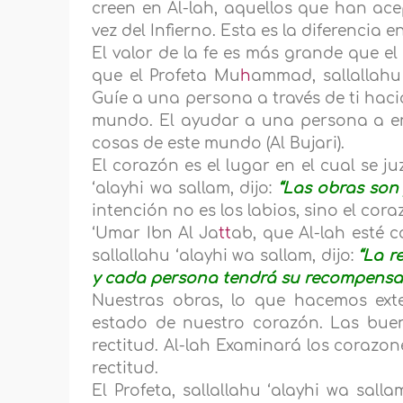
creen en Al-lah, aquellos que han ac
vez del Infierno. Esta es la diferencia
El valor de la fe es más grande que e
que el Profeta Mu
h
ammad, sallallahu 
Guíe a una persona a través de ti haci
mundo. El ayudar a una persona a enc
cosas de este mundo (Al Bujari).
El corazón es el lugar en el cual se juz
‘alayhi wa sallam, dijo:
“Las obras son
intención no es los labios, sino el cora
‘Umar Ibn Al Ja
tt
ab, que Al-lah esté 
sallallahu ‘alayhi wa sallam, dijo:
“La r
y cada persona tendrá su recompensa
Nuestras obras, lo que hacemos ext
estado de nuestro corazón. Las bue
rectitud. Al-lah Examinará los corazo
rectitud.
El Profeta, sallallahu ‘alayhi wa sal