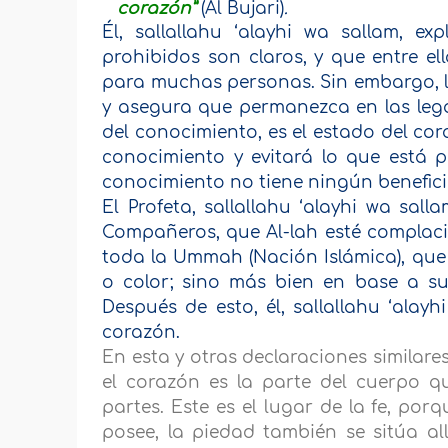
corazón”
(Al Bujari)
.
Él, sallallahu ‘alayhi wa sallam, e
prohibidos son claros, y que entre e
para muchas personas. Sin embargo, l
y asegura que permanezca en las legal
del conocimiento, es el estado del co
conocimiento y evitará lo que está p
conocimiento no tiene ningún beneficio
El Profeta, sallallahu ‘alayhi wa sal
Compañeros, que Al-lah esté complacid
toda la Ummah (Nación Islámica), que
o color; sino más bien en base a su
Después de esto, él, sallallahu ‘alay
corazón.
En esta y otras declaraciones similar
el corazón es la parte del cuerpo q
partes. Este es el lugar de la fe, po
posee, la piedad también se sitúa all