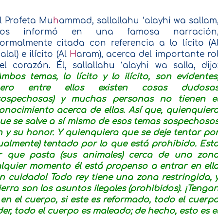
l Profeta Mu
h
ammad, sallallahu ‘alayhi wa sallam
os informó en una famosa narración
ormalmente citada con referencia a lo lícito (A
H
alal) e ilícito (Al
H
aram), acerca del importante ro
el corazón. Él, sallallahu ‘alayhi wa salla, dijo
Ambos temas, lo lícito y lo ilícito, son evidentes
ero entre ellos existen cosas dudosa
sospechosas) y muchas personas no tienen e
onocimiento acerca de ellas. Así que, quienquier
ue se salve a sí mismo de esos temas sospechoso
ión y su honor. Y quienquiera que se deje tentar po
almente) tentado por lo que está prohibido. Est
r que pasta (sus animales) cerca de una zon
alquier momento él está propenso a entrar en ell
n cuidado
!
Todo rey tiene una zona restringida, 
tierra son los asuntos ilegales (prohibidos). ¡Tenga
n el cuerpo, si este es reformado, todo el cuerp
er, todo el cuerpo es maleado; de hecho, esto es e