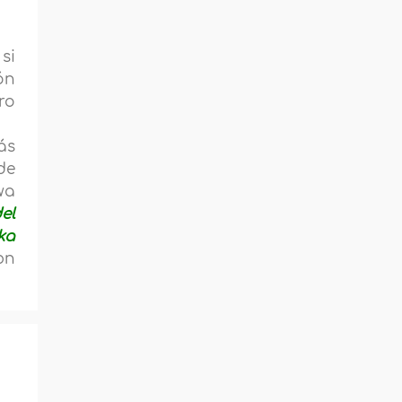
si
ón
ro
ás
de
wa
el
ka
bn