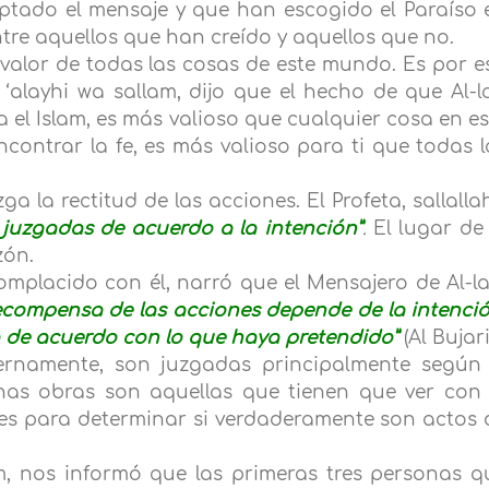
eptado el mensaje y que han escogido el Paraíso 
 entre aquellos que han creído y aquellos que no.
l valor de todas las cosas de este mundo. Es por e
‘alayhi wa sallam, dijo que el hecho de que Al-l
a el Islam, es más valioso que cualquier cosa en es
ontrar la fe, es más valioso para ti que todas l
ga la rectitud de las acciones. El Profeta, sallalla
 juzgadas de acuerdo a la intención”
.
El lugar de 
zón.
complacido con él, narró que el Mensajero de Al-la
ecompensa de las acciones depende de la intenció
 de acuerdo con lo que haya pretendido”
(Al Bujari
ernamente, son juzgadas principalmente según 
nas obras son aquellas que tienen que ver con 
nes para determinar si verdaderamente son actos 
lam, nos informó que las primeras tres personas q