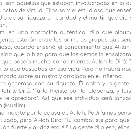
no, son aquellas que estaban involucradas en lo q
ctos de virtud. Ellas son: el estudioso que ense
dio de su riqueza en caridad y el mártir que dio 
ah.
llam, en una narración auténtica, dijo que algun
gente, estarán entre los primeros grupos que ser
dioso, cuando enseñó el conocimiento que Al-lah 
, sino que lo hizo para que los demás lo ensalzara
 que poseía mucho conocimiento. Al-lah le Dirá:
s), lo que buscabas en esa vida. Pero no habrá na
lanzado sobre su rostro y arrojado en el Infierno.
ra generoso con su riqueza. Él daba y la gente 
lah le Dirá:
“Tú lo hiciste por la alabanza, y fuis
 te apreciara”
.
Así que ese individuo será lanza
o (Muslim).
ha muerto por la causa de Al-lah. Podríamos pens
tizado, pero Al-lah Dirá: “Tú combatiste para que 
Cuán fuerte y audaz era él!’ La gente dijo eso, ellos