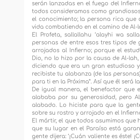
serán lanzadas en el fuego del Infier
todos consideramos como grandiosos a
el conocimiento; la persona rica que 
vida combatiendo en el camino de Al-l
El Profeta, sallallahu ‘alayhi wa sa
personas de entre esos tres tipos de 
arrojados al Infierno; porque el estu
Dio, no lo hizo por la causa de Al-lah
diciendo que era un gran estudioso y
recibiste tu alabanza (de las persona
para ti en la Próxima”
. Así que él será 
De igual manera, el benefactor que e
alababa por su generosidad, pero Al-
alabado. Lo hiciste para que la gente
sobre su rostro y arrojado en el Infiern
El mártir, el que todos asumimos que 
que su lugar en el Paraíso está garan
gente dijera: ‘¡Cuán valiente es éste! ¡