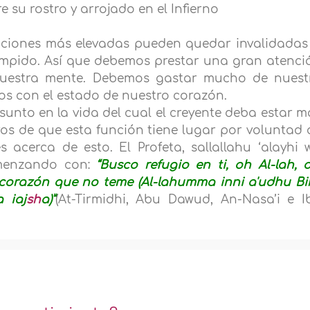
e su rostro y arrojado en el Infierno
acciones más elevadas pueden quedar invalidadas 
rompido. Así que debemos prestar una gran atenci
nuestra mente. Debemos gastar mucho de nuest
s con el estado de nuestro corazón.
asunto en la vida del cual el creyente deba estar m
s de que esta función tiene lugar por voluntad 
 acerca de esto. El Profeta, sallallahu ‘alayhi 
omenzando con:
“Busco refugio en ti, oh Al-lah, d
 corazón que no teme (Al-lahumma inni a'udhu Bi
a iaj
sh
a)”
(At-Tirmidhi, Abu Dawud, An-Nasa’i e I