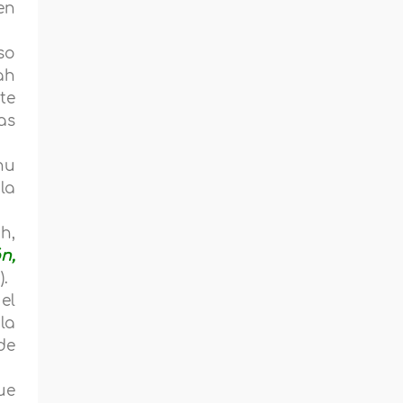
en
so
ah
te
as
hu
la
h,
n,
).
el
la
de
ue