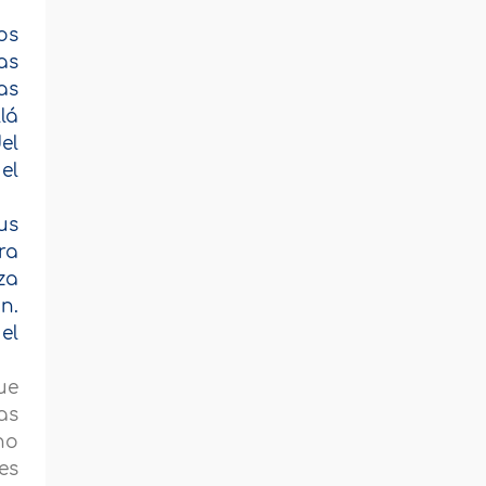
os
as
as
lá
el
el
us
ra
za
n.
el
ue
as
no
es