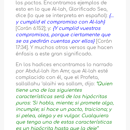
los pactos. Encontramos ejemplos de
esto en lo que Al-lah, Glorificado Sea,
dice (lo que se interpreta en español):
{…
y cumplid el compromiso con Al-lah}
[Corán 6:152]; y:
{Y cumplid vuestros
compromisos, porque ciertamente que
se os pedirán cuentas por ellos}
[Corán
17:34]. Y muchos otros versos que hacen
énfasis a este gran significado.
En los hadices encontramos lo narrado
por Abdul-lah ibn Amr, que Al-lah esté
complacido con él, que el Profeta,
sallallahu ‘alaihi wa sallam, dijo:
“Quien
tiene una de las siguientes
características será de los hipócritas
puros: ‘Si habla, miente; si promete algo,
incumple; si hace un pacto, traiciona; y
si pelea, alega y es vulgar. Cualquiera
que tenga una de estas características
es un hipócrita hasta que la deje”