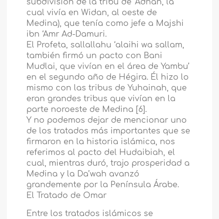
subdivisión de la tribu de ‘Adnan, la
cual vivía en Widan, al oeste de
Medina), que tenía como jefe a Majshi
ibn ‘Amr Ad-Damuri.
El Profeta, sallallahu ‘alaihi wa sallam,
también firmó un pacto con Bani
Mudlai, que vivían en el área de Yambu’
en el segundo año de Hégira. Él hizo lo
mismo con las tribus de Yuhainah, que
eran grandes tribus que vivían en la
parte noroeste de Medina [6].
Y no podemos dejar de mencionar uno
de los tratados más importantes que se
firmaron en la historia islámica, nos
referimos al pacto del Hudaibiah, el
cual, mientras duró, trajo prosperidad a
Medina y la Da’wah avanzó
grandemente por la Península Árabe.
El Tratado de Omar
Entre los tratados islámicos se