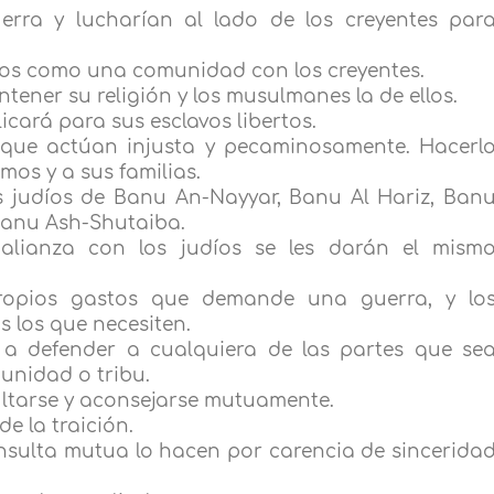
uerra y lucharían al lado de los creyentes par
ados como una comunidad con los creyentes.
tener su religión y los musulmanes la de ellos.
icará para sus esclavos libertos.
s que actúan injusta y pecaminosamente. Hacerl
mos y a sus familias.
os judíos de Banu An-Nayyar, Banu Al Hariz, Ban
Banu Ash-Shutaiba.
alianza con los judíos se les darán el mism
ropios gastos que demande una guerra, y lo
 los que necesiten.
 a defender a cualquiera de las partes que se
unidad o tribu.
ultarse y aconsejarse mutuamente.
e la traición.
nsulta mutua lo hacen por carencia de sincerida