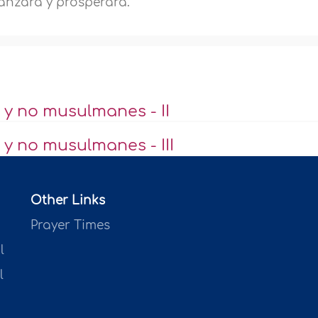
vanzara y prosperara.
y no musulmanes - II
y no musulmanes - III
Other Links
Prayer Times
l
l