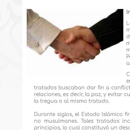
I
L
m
d
m
m
P
a
C
e
tratados buscaban dar fin a conflict
relaciones, es decir, la paz, y evitar
la tregua o al mismo tratado.
Durante siglos, el Estado Islámico f
no musulmanes. Tales tratados incl
principios, lo cual constituyó un desa