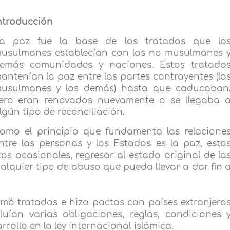
ntroducción
a paz fue la base de los tratados que lo
usulmanes establecían con los no musulmanes 
emás comunidades y naciones. Estos tratado
antenían la paz entre las partes contrayentes (lo
usulmanes y los demás) hasta que caducaban
ero eran renovados nuevamente o se llegaba 
lgún tipo de reconciliación.
omo el principio que fundamenta las relacione
ntre las personas y los Estados es la paz, esto
os ocasionales, regresar al estado original de la
 cualquier tipo de abuso que pueda llevar a dar fin 
irmó tratados e hizo pactos con países extranjero
uían varias obligaciones, reglas, condiciones 
rrollo en la ley internacional islámica.