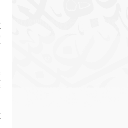
s
y
s
s
.
a
s
s
s
a
s
y