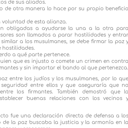
tos de sus aliados.
o de otra manera lo hace por su propio benefici
a voluntad de esta alianza.
án obligadas a ayudarse la una a la otra par
esores son llamados a parar hostilidades y entra
imilar a los musulmanes, se debe firmar la paz 
 hostilidades.
erdo a qué parte pertenece.
guien que es injusto o comete un crimen en contr
irmantes y sin importar el bando al que pertenezca
az entre los judíos y los musulmanes, por lo qu
 seguridad entre ellos y que aseguraría que n
entre los firmantes. También demostró que l
stablecer buenas relaciones con los vecinos 
cto fue una declaración directa de defensa a lo
 de la paz buscaba la justicia y la armonía en l