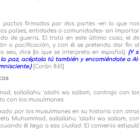
 pactos firmados por dos partes –en lo que no
ros países, entidades o comunidades– sin importa
do de guerra. El trato en este último caso, el d
ión o pacificación, y con él se pretenda dar fin a
ado sea, dice (lo que se interpreta en español):
{Y s
 la paz, acéptala tú también y encomiéndate a Al
mnisciente.}
[Corán 8:61]
cos
d, sallallahu ‘alaihi wa sallam, contrajo con lo
to con los musulmanes:
rmado por los musulmanes en su historia con otra
feta Muhammad, sallallahu ‘alaihi wa sallam, co
uando él llego a esa ciudad. El convenio estipul