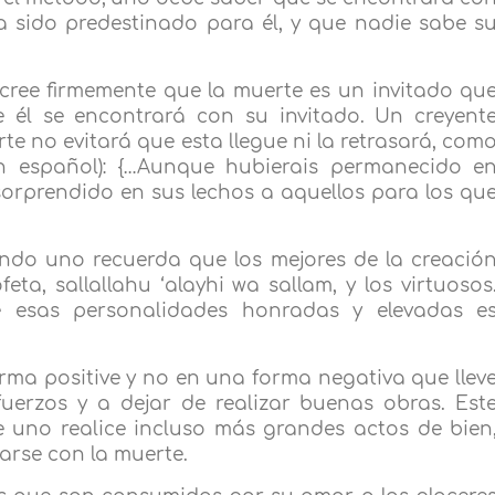
a sido predestinado para él, y que nadie sabe s
 cree firmemente que la muerte es un invitado qu
e él se encontrará con su invitado. Un creyent
e no evitará que esta llegue ni la retrasará, com
 en español): {…Aunque hubierais permanecido e
sorprendido en sus lechos a aquellos para los qu
ando uno recuerda que los mejores de la creació
eta, sallallahu ‘alayhi wa sallam, y los virtuosos
e esas personalidades honradas y elevadas e
rma positive y no en una forma negativa que llev
uerzos y a dejar de realizar buenas obras. Est
 uno realice incluso más grandes actos de bien
rse con la muerte.