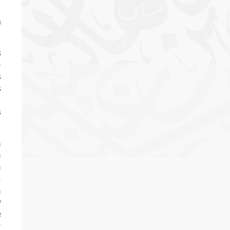
n
s
o
s
s
u
s
a
a
a
n
á
y
e
r