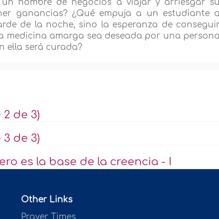
un hombre de negocios a viajar y arriesgar s
ener ganancias? ¿Qué empuja a un estudiante 
rde de la noche, sino la esperanza de consegui
a medicina amarga sea deseada por una person
n ella será curada?
 2 de 3)
 3 de 3)
ro es la base de la creencia - I
Other Links
Prayer Times