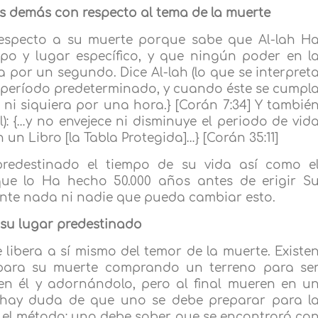
los demás con respecto al tema de la muerte
respecto a su muerte porque sabe que Al-lah H
po y lugar específico, y que ningún poder en l
a por un segundo. Dice Al-lah (lo que se interpret
n período predeterminado, y cuando éste se cumpl
 ni siquiera por una hora.} [Corán 7:34] Y tambié
l): {…y no envejece ni disminuye el periodo de vid
 un Libro [la Tabla Protegida]…} [Corán 35:11]
redestinado el tiempo de su vida así como e
ue lo Ha hecho 50.000 años antes de erigir S
ente nada ni nadie que pueda cambiar esto.
 su lugar predestinado
e libera a sí mismo del temor de la muerte. Existe
para su muerte comprando un terreno para se
en él y adornándolo, pero al final mueren en u
 hay duda de que uno se debe preparar para l
s el método; uno debe saber que se encontrará co