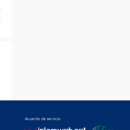
u
a
r
a
Acuerdo de servicio