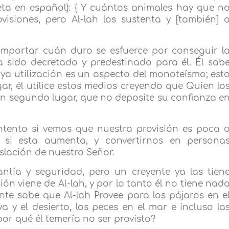
preta en español): { Y cuántos animales hay que n
isiones, pero Al-lah los sustenta y [también] 
importar cuán duro se esfuerce por conseguir l
a sido decretado y predestinado para él. Él sab
ya utilización es un aspecto del monoteísmo; est
ar, él utilice estos medios creyendo que Quien lo
en segundo lugar, que no deposite su confianza e
ento si vemos que nuestra provisión es poca 
 si esta aumenta, y convertirnos en persona
islación de nuestro Señor.
tía y seguridad, pero un creyente ya las tien
ón viene de Al-lah, y por lo tanto él no tiene nad
nte sabe que Al-lah Provee para los pájaros en e
lva y el desierto, los peces en el mar e incluso la
por qué él temería no ser provisto?