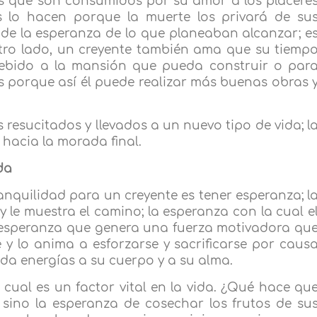
os que son consumidos por su amor a los placere
 lo hacen porque la muerte los privará de su
 de la esperanza de lo que planeaban alcanzar; e
otro lado, un creyente también ama que su tiemp
ebido a la mansión que pueda construir o par
s porque así él puede realizar más buenas obras 
 resucitados y llevados a un nuevo tipo de vida; l
 hacia la morada final.
da
anquilidad para un creyente es tener esperanza; l
 le muestra el camino; la esperanza con la cual e
la esperanza que genera una fuerza motivadora qu
y lo anima a esforzarse y sacrificarse por caus
 da energías a su cuerpo y a su alma.
o cual es un factor vital en la vida. ¿Qué hace qu
 sino la esperanza de cosechar los frutos de su