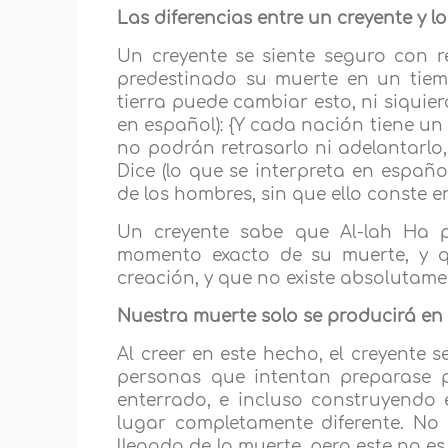
Las diferencias entre un creyente y 
Un creyente se siente seguro con 
predestinado su muerte en un tiem
tierra puede cambiar esto, ni siquier
en español): {Y cada nación tiene u
no podrán retrasarlo ni adelantarlo,
Dice (lo que se interpreta en españo
de los hombres, sin que ello conste en
Un creyente sabe que Al-lah Ha p
momento exacto de su muerte, y q
creación, y que no existe absolutam
Nuestra muerte solo se producirá en
Al creer en este hecho, el creyente s
personas que intentan preparase 
enterrado, e incluso construyendo 
lugar completamente diferente. No
llegada de la muerte, pero este no e