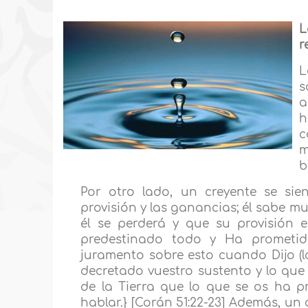
L
r
L
s
a
h
c
m
b
Por otro lado, un creyente se sie
provisión y las ganancias; él sabe m
él se perderá y que su provisión 
predestinado todo y Ha prometid
juramento sobre esto cuando Dijo (lo
decretado vuestro sustento y lo que 
de la Tierra que lo que se os ha p
hablar.} [Corán 51:22-23] Además, un