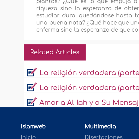
plantas? ¿Qué es lo que empuja a 
riqueza sino la esperanza de obt
estudiar duro, quedándose hasta ta
una buena nota? ¿Qué hace que un
enferma sino la esperanza de que co
Related Articles
La religión verdadera (parte
La religión verdadera (parte
Amar a Al-lah y a Su Mensaje
Islamweb
Multimedia
Inicio
Disertaciones