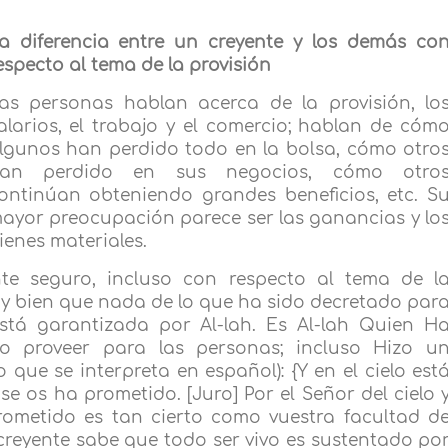
a diferencia entre un creyente y los demás co
especto al tema de la provisión
as personas hablan acerca de la provisión, lo
alarios, el trabajo y el comercio; hablan de cóm
lgunos han perdido todo en la bolsa, cómo otro
an perdido en sus negocios, cómo otro
ontinúan obteniendo grandes beneficios, etc. S
ayor preocupación parece ser las ganancias y lo
ienes materiales.
nte seguro, incluso con respecto al tema de l
uy bien que nada de lo que ha sido decretado par
está garantizada por Al-lah. Es Al-lah Quien H
o proveer para las personas; incluso Hizo u
 que se interpreta en español): {Y en el cielo est
se os ha prometido. [Juro] Por el Señor del cielo 
rometido es tan cierto como vuestra facultad d
 creyente sabe que todo ser vivo es sustentado po