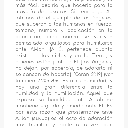
más fácil decirlo que hacerlo para la
mayoría de nosotros. Sin embargo, Al-
lah nos da el ejemplo de los ángeles,
que superan a los humanos en fuerza,
tamaño, número y dedicación en la
adoración, pero nunca se vuelven
demasiado orgullosos para humillarse
ante Al-lah: {A Él pertenece cuanto
existe en los cielos y en la Tierra, y
quienes están junto a Él [los ángeles]
no dejan, por soberbia, de adorarlo ni
se cansan de hacerlo} [Corán 21:19] (ver
también 7:205-206). Esto es humildad, y
hay una gran diferencia entre la
humildad y la humillación. Aquel que
expresa su humildad ante Al-lah se
mantiene erguido y amado ante Él. Es
por esta razón que prosternarse ante
Al-lah (suyud) es el acto de adoración
más humilde y noble a la vez, que