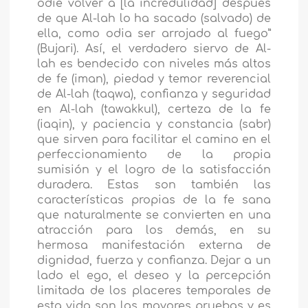
odie volver a [la incredulidad] después
de que Al-lah lo ha sacado (salvado) de
ella, como odia ser arrojado al fuego”
(Bujari). Así, el verdadero siervo de Al-
lah es bendecido con niveles más altos
de fe (iman), piedad y temor reverencial
de Al-lah (taqwa), confianza y seguridad
en Al-lah (tawakkul), certeza de la fe
(iaqin), y paciencia y constancia (sabr)
que sirven para facilitar el camino en el
perfeccionamiento de la propia
sumisión y el logro de la satisfacción
duradera. Estas son también las
características propias de la fe sana
que naturalmente se convierten en una
atracción para los demás, en su
hermosa manifestación externa de
dignidad, fuerza y confianza. Dejar a un
lado el ego, el deseo y la percepción
limitada de los placeres temporales de
esta vida son las mayores pruebas y es