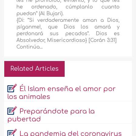
les he prohibido, evítenlo; y lo que les
he ordenado, cúmplanlo cuanto
puedan” (Al Bujari).
{Di: “Si verdaderamente aman a Dios,
¡síganme!, que Dios los amará y
perdonará sus pecados”. Dios es
Absolvedor, Misericordioso} [Corán 3:31]
Continúa...
Related Articles
Él Islam enseña el amor por
los animales
Preparándote para la
pubertad
La pandemia del coronavirus