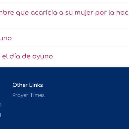
mbre que acaricia a su mujer por la no
yuno
 el día de ayuno
Other Links
Prayer Times
l
l