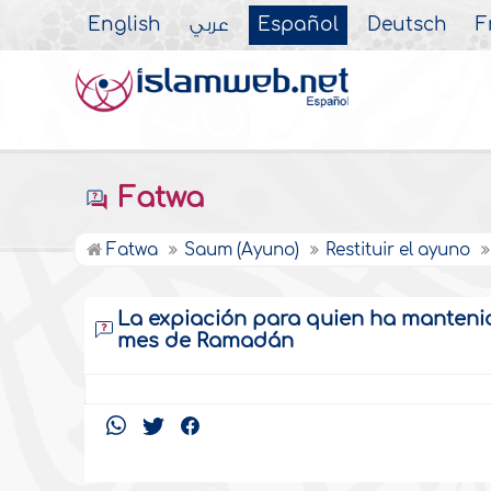
English
عربي
Español
Deutsch
F
Fatwa
Fatwa
Saum (Ayuno)
Restituir el ayuno
La expiación para quien ha mantenid
mes de Ramadán