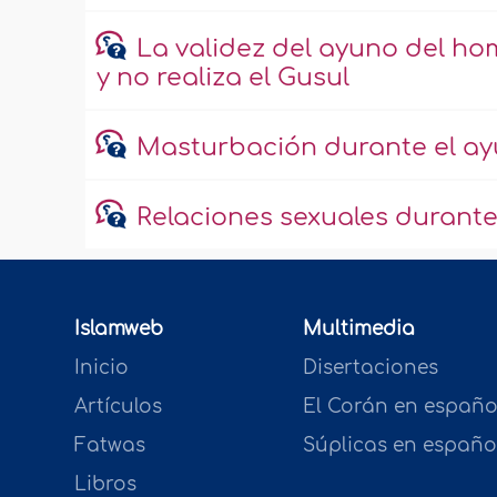
La validez del ayuno del ho
y no realiza el Gusul
Masturbación durante el a
Relaciones sexuales durante
Islamweb
Multimedia
Inicio
Disertaciones
Artículos
El Corán en españo
Fatwas
Súplicas en españo
Libros