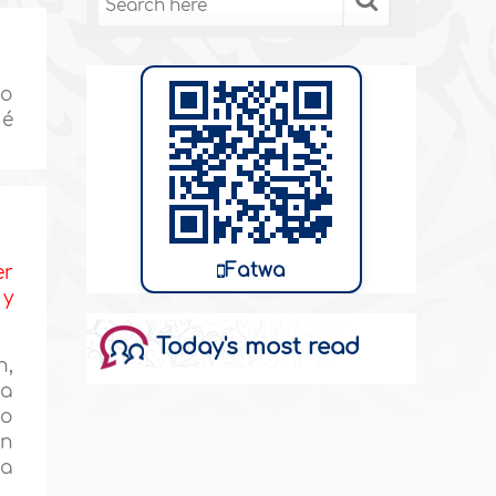
no
ué
Fatwa
er
 y
Today's most read
n,
ía
no
an
La