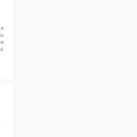
ue
la
de
al