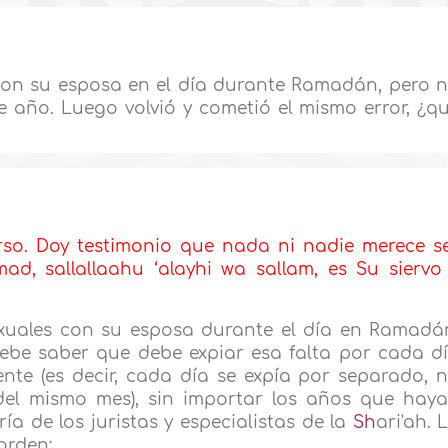
con su esposa en el día durante Ramadán, pero 
e año. Luego volvió y cometió el mismo error, ¿q
rso. Doy testimonio que nada ni nadie merece s
ad, sallallaahu ‘alayhi wa sallam, es Su siervo
exuales con su esposa durante el día en Ramadá
ebe saber que debe expiar esa falta por cada d
te (es decir, cada día se expía por separado, 
del mismo mes), sin importar los años que hay
a de los juristas y especialistas de
la
Sh
ari'ah. 
 orden: