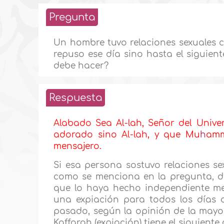
Pregunta
Un hombre tuvo relaciones sexuales 
repuso ese día sino hasta el siguient
debe hacer?
Respuesta
Alabado Sea Al-lah, Señor del Unive
adorado sino Al-lah, y que Mu
h
amm
mensajero.
Si esa persona sostuvo relaciones s
como se menciona en la pregunta, d
que lo haya hecho independiente men
una expiación para todos los días 
pasado, según la opinión de la mayorí
Kaffarah (expiación) tiene el siguiente