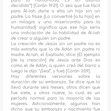
para la humanidad. Es un asunto
decidido’”} [Corán 19:21]. O sea que fue fácil
para Al-lah darle a ella un hijo sin un
padre. La frase {Lo convertiré [a tu hijo] en
un milagro y una misericordia para la
humanidad} significa que ese hijo sería
una indicación de la habilidad de Al-lah
de crear a alguien sin padre.
La creación de Jesús sin un padre no es
más extraña que la de Adán sin padre ni
madre. Al-lah, el Exaltado, dice: {El ejemplo
[de la creación] de Jesús ante Dios es
como el de Adán, a quien creó del barro y
luego le dijo: “¡Sea!”, y fue} [Corán 3:59].
Hay diferentes versiones sobre la
duración de su embarazo. Se dice que lo
llevó durante seis meses, otros dicen que
fue siete, y otros nueve, lo cual es un
período normal para la mayoría de las
mujeres. Adicionalmente, algunos han
dicho que su embarazo y nacimiento fue