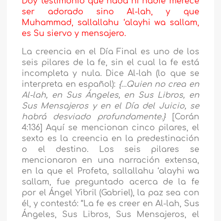
Doy testimonio que nada ni nadie merece
ser adorado sino Al-lah, y que
Muhammad, sallallahu ‘alayhi wa sallam,
es Su siervo y mensajero.
La creencia en el Día Final es uno de los
seis pilares de la fe, sin el cual la fe está
incompleta y nula. Dice Al-lah (lo que se
interpreta en español):
{…Quien no crea en
Al-lah, en Sus Ángeles, en Sus Libros, en
Sus Mensajeros y en el Día del Juicio, se
habrá desviado profundamente.}
[Corán
4:136] Aquí se mencionan cinco pilares, el
sexto es la creencia en la predestinación
o el destino. Los seis pilares se
mencionaron en una narración extensa,
en la que el Profeta, sallallahu ‘alayhi wa
sallam, fue preguntado acerca de la fe
por el Ángel Yibril (Gabriel), la paz sea con
él, y contestó: “La fe es creer en Al-lah, Sus
Ángeles, Sus Libros, Sus Mensajeros, el