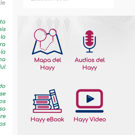
le
ta
is
la
ra
 la
na
Mapa del
Audios del
ul
Hayy
Hayy
do
se
os
sa
re
Hayy eBook
Hayy Video
as