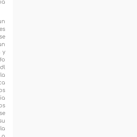
ia
un
es
se
an
 y
do
dl
la
ca
os
ia
os
se
su
la
La