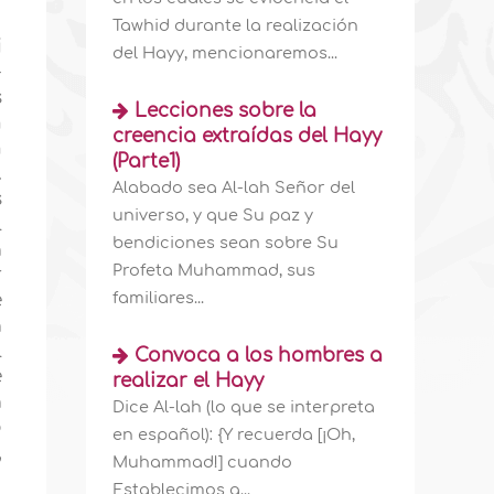
Tawhid durante la realización
i
del Hayy, mencionaremos...
-
s
Lecciones sobre la
n
creencia extraídas del Hayy
n
(Parte1)
.
Alabado sea Al-lah Señor del
s
universo, y que Su paz y
l
bendiciones sean sobre Su
a
Profeta Muhammad, sus
r
familiares...
e
a
l
Convoca a los hombres a
e
realizar el Hayy
a
Dice Al-lah (lo que se interpreta
o
en español): {Y recuerda [¡Oh,
,
Muhammad!] cuando
Establecimos a...