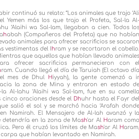
abir continuó su relato: “Los animales que trajo ‘Al
el Yemen más los que trajo el Profeta, Sal-la Al
ahu ‘Alaihi wa Sal-lam, llegaban a cien. Todos lo
a
h
abah (Compañeros del Profeta) que no había
levado animales para ofrecer sacrificios se sacaro
as vestimentas del I
h
ram y se recortaron el cabello
ientras que aquellos que habían llevado animale
ara ofrecer sacrificios permanecieron con e
h
ram. Cuando llegó el día de Taruiah (El octavo dí
el mes de Dhul
H
iyyah), la gente comenzó a i
acia la zona de Mina y entraron en estado d
l-la Al-lahu ‘Alaihi wa Sal-lam, fue en su camell
s cinco oraciones desde el
Dh
uhr hasta el Fayr de
que salió el sol y se marchó hacia ‘Arafah dond
n Namirah. El Mensajero de Al-lah avanzó y l
detendría en la zona de Ma
sh
'ar Al
H
aram com
ica. Pero él cruzó los límites de Ma
sh
'ar Al
H
aram
la carpa que habían levantado en Namirah.