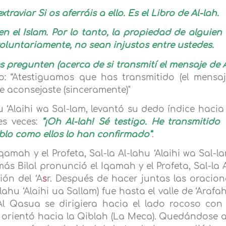
raviar Si os aferráis a ello. Es el Libro de Al-lah.
el Islam. Por lo tanto, la propiedad de alguien 
voluntariamente, no sean injustos entre ustedes.
s pregunten (acerca de si transmití el mensaje de A
o: “Atestiguamos que has transmitido (el mensaje
ue aconsejaste (sinceramente)"
u ‘Alaihi wa Sal-lam, levantó su dedo índice hacia 
es veces:
“¡Oh Al-lah! Sé testigo. He transmitido 
lo como ellos lo han confirmado”
.
amah y el Profeta, Sal-la Al-lahu ‘Alaihi wa Sal-la
ás Bilal pronunció el Iqamah y el Profeta, Sal-la A
ión del ‘A
s
r. Después de hacer juntas las oracion
-lahu ‘Alaihi ua Sallam) fue hasta el valle de ‘Arafa
Al Qasua se dirigiera hacia el lado rocoso con 
se orientó hacia la Qiblah (La Meca). Quedándose al