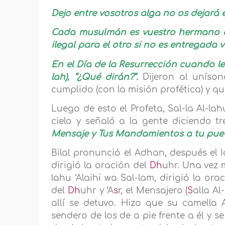
Dejo entre vosotros alga no os dejará ext
Cada musulmán es vuestro hermano en 
ilegal para el otro si no es entregada 
En el Día de la Resurrección cuando le
lah), “¿Qué dirán?”.
Dijeron al uníson
cumplido (con la misión profética) y q
Luego de esto el Profeta, Sal-la Al-lah
cielo y señaló a la gente diciendo tr
Mensaje y Tus Mandamientos a tu pueb
Bilal pronunció el Adhan, después el Iq
dirigió la oración del
Dh
uhr. Una vez m
lahu ‘Alaihi wa Sal-lam, dirigió la orac
del
Dh
uhr y ‘A
s
r, el Mensajero (
S
alla Al
allí se detuvo. Hizo que su camella 
sendero de los de a pie frente a él y 