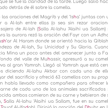
que se fue la claridad de la tarde. Luego salió hac
ado detrás de él sobre la camella.
ó las oraciones del Magrib y del ‘Is
h
a’ juntas con 
 a Al-lah entre ellas (o sea sin rezar oracion
sajero de Al-lah (
S
alla Al-lahu ‘Alaihi ua Sallam) 
ara la aurora rezó la oración del Fayr con un Adh
a
sh
’ar Al Haram donde se orientó hacia la Qiblah
deza de Al-lah, Su Unicidad y Su Gloria. Cuan
hacia Mina un poco antes del amanecer junto a Fa
 fondo del valle de Mu
h
assir, apresuró a su camel
eva al gran Yamrah. Llegó al Yamrah que está cer
arros diciendo Al-lahu Akbar con cada uno de ell
ar del sacrificio y ofreció 63 camellos con su prop
uien había llevado como compañero para ofrecer l
carne de cada uno de los animales sacrificados 
cocida ambos comieron de su carne y bebieron de 
h,
S
alla Al-lahu ‘Alaihi ua Sallam, fue en su camel
l
T
auaf Al-Ifa
d
ah). Dirigió la oración del
Dh
uhr en 