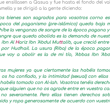
ue ensillasen a Qasua y fue hasta el fondo del val
ella y se dirigió a la gente diciendo:
ros bienes son sagrados para vosotros corno es
época del paganismo (pre-islámico) queda baja m
ohíbe la venganza de sangre de la época pagana y 
angre que queda abolida es la demanda de nuest
h ibn Al
H
ariz Ibn ‘Abdul Mu
tt
alib, que creció entre
 por Hudhail. La usura (Riba) de la época paga
e voy a abolir es la de mi tío, ‘Abbas Ibn ‘Abd
tras mujeres ya que ciertamente las habéis toma
s ha confiado, y la intimidad (sexual) con ellas 
 habéis tomado con Al-lah. Vosotros tenéis derech
que alguien que no os agrade entre en vuestra ca
no severamente. Pero ellas tienen derechos sob
omida y ropa generosamente de acuerdo con vuestr