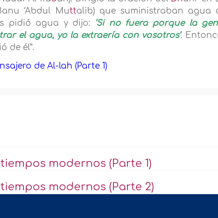
(Banu ‘Abdul Mu
tt
alib) que suministraban agua 
s pidió agua y dijo:
‘Si no fuera porque la gen
ar el agua, yo la extraería con vosotros’
. Entonc
ó de él”.
ajero de Al-lah (Parte 1)
s tiempos modernos (Parte 1)
s tiempos modernos (Parte 2)