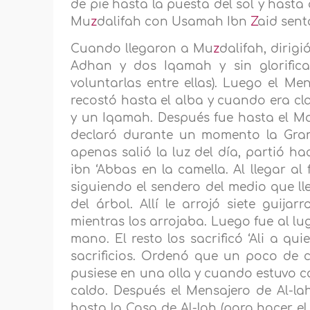
de pie hasta la puesta del sol y hasta 
Mu
z
dalifah con Usamah Ibn
Z
aid sent
Cuando llegaron a Mu
z
dalifah, dirigi
Adhan y dos Iqamah y sin glorificar
voluntarlas entre ellas). Luego el Men
recostó hasta el alba y cuando era cl
y un Iqamah. Después fue hasta el M
declaró durante un momento la Gran
apenas salió la luz del día, partió 
ibn ‘Abbas en la camella. Al llegar al
siguiendo el sendero del medio que ll
del árbol. Allí le arrojó siete guij
mientras los arrojaba. Luego fue al lug
mano. El resto los sacrificó ‘Ali a q
sacrificios. Ordenó que un poco de 
pusiese en una olla y cuando estuvo 
caldo. Después el Mensajero de Al-la
hasta la Casa de Al-lah (para hacer e