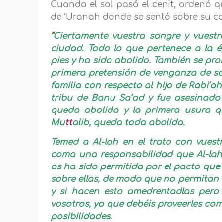
Cuando el sol pasó el cenit, ordenó q
de ‘Uranah donde se sentó sobre su cam
“
Ciertamente vuestra sangre y vuest
ciudad. Todo lo que pertenece a la 
pies y ha sido abolido. También se pr
primera pretensión de venganza de s
familia con respecto al hijo de Rabi’a
tribu de Banu Sa’ad y fue asesinado
queda abolida y la primera usura qu
Mu
tt
alib, queda toda abolida.
Temed a Al-lah en el trato con vues
coma una responsabilidad que Al-lah o
os ha sido permitida por el pacto que
sobre ellas, de modo que no permitan 
y si hacen esto amedrentadlas pero 
vosotros, ya que debéis proveerles c
posibilidades.