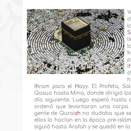
Y
d
l
S
l
l
M
p
I
d
h
I
h
ram para el
H
ayy. El Profeta, Sa
Qasua hasta Mina, donde dirigió la
día siguiente. Luego esperó hasta 
ordenó que levantaran una carpa e
gente de Qurai
sh
no dudaba que se 
ellos lo hacían en la época pre-islám
siguió hasta 'Arafah y se quedó en 