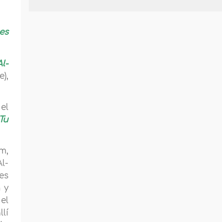
es
l-
),
el
Tu
m,
l-
es
h y
el
lí