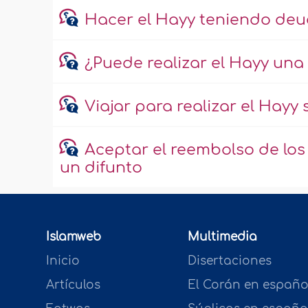
Hacer el Hayy teniendo de
¿Puede realizar el Hayy un
Viajar para realizar el Hayy 
Aceptar el reembolso de los
un difunto
Islamweb
Multimedia
Inicio
Disertaciones
Artículos
El Corán en españo