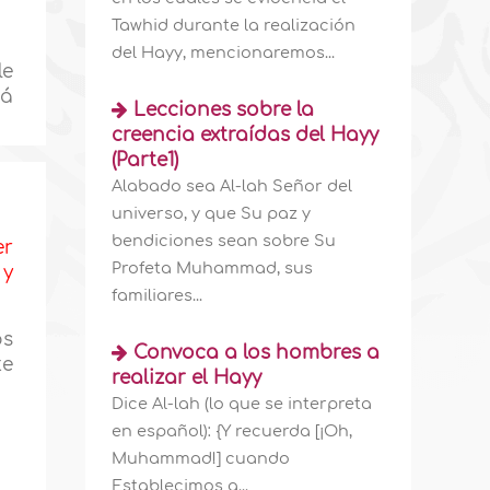
Tawhid durante la realización
del Hayy, mencionaremos...
le
tá
Lecciones sobre la
creencia extraídas del Hayy
(Parte1)
Alabado sea Al-lah Señor del
universo, y que Su paz y
bendiciones sean sobre Su
er
Profeta Muhammad, sus
 y
familiares...
os
Convoca a los hombres a
te
realizar el Hayy
Dice Al-lah (lo que se interpreta
en español): {Y recuerda [¡Oh,
Muhammad!] cuando
Establecimos a...