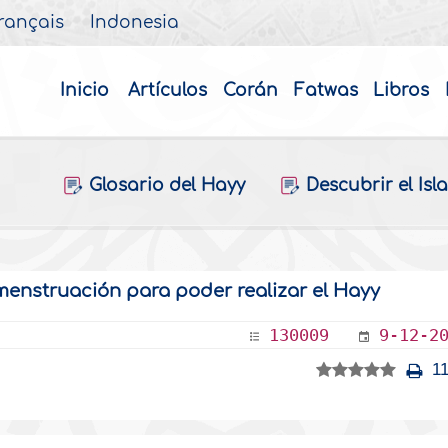
rançais
Indonesia
Inicio
Artículos
Corán
Fatwas
Libros
Glosario del Hayy
Descubrir el Isl
 menstruación para poder realizar el Hayy
130009
9-12-2
11