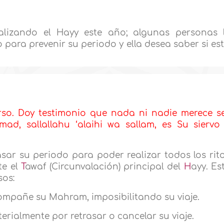
lizando el Hayy este año; algunas personas 
 para prevenir su periodo y ella desea saber si es
rso. Doy testimonio que nada ni nadie merece s
d, sallallahu ‘alaihi wa sallam, es Su siervo
sar su periodo para poder realizar todos los rit
te el
T
awaf (Circunvalación) principal del
H
ayy. Es
sos:
compañe su Mahram, imposibilitando su viaje.
terialmente por retrasar o cancelar su viaje.