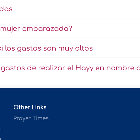
udas
a mujer embarazada?
si los gastos son muy altos
 gastos de realizar el Hayy en nombre 
Other Links
Prayer Times
l