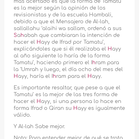
más acertado es que la forma de Tamatu’
es la mejor según la opinión de los
revisionistas y de la escuela Hambali,
debido a que el Mensajero de Al-lah,
sallallahu ‘alaihi wa sallam, ordenó a sus
S
a
h
abah que cambiaran la intención de
hacer el
H
ayy de Ifrad por Tamatu’,
explicándoles que si él realizaba el
H
ayy
al año siguiente lo haría de la forma
Tamatu’, haciendo primero el I
h
ram para
la ‘Umrah y luego, el día ocho del mes del
H
ayy, haría el I
h
ram para el
H
ayy.
Es importante resaltar, que pese a que el
Tamatu’ es la mejor de las tres forma de
hacer el
H
ayy, si una persona lo hace en
forma Ifrad o Qiran su
H
ayy es igualmente
válido.
Y Al-lah Sabe mejor.
Nota: Para entender mejor de qué se trata