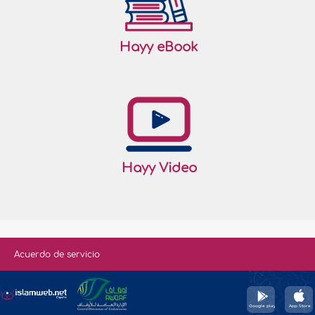
Hayy eBook
Hayy Video
Acuerdo de servicio