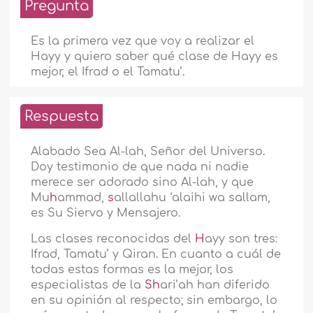
Pregunta
Es la primera vez que voy a realizar el
Hayy y quiero saber qué clase de Hayy es
mejor, el Ifrad o el Tamatu’.
Respuesta
Alabado Sea Al-lah, Señor del Universo.
Doy testimonio de que nada ni nadie
merece ser adorado sino Al-lah, y que
Mu
h
ammad,
s
allallahu ‘alaihi wa sallam,
es Su Siervo y Mensajero.
Las clases reconocidas del
H
ayy son tres:
Ifrad, Tamatu’ y Qiran. En cuanto a cuál de
todas estas formas es la mejor, los
especialistas de la
Sh
ari’ah han diferido
en su opinión al respecto; sin embargo, lo