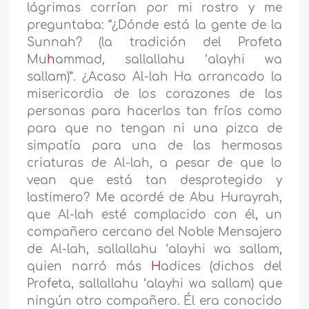
lágrimas corrían por mi rostro y me
preguntaba: “¿Dónde está la gente de la
Sunnah? (la tradición del Profeta
Mu
h
ammad, sallallahu ‘alayhi wa
sallam)”. ¿Acaso Al-lah Ha arrancado la
misericordia de los corazones de las
personas para hacerlos tan fríos como
para que no tengan ni una pizca de
simpatía para una de las hermosas
criaturas de Al-lah, a pesar de que lo
vean que está tan desprotegido y
lastimero? Me acordé de Abu Hurayrah,
que Al-lah esté complacido con él, un
compañero cercano del Noble Mensajero
de Al-lah, sallallahu ‘alayhi wa sallam,
quien narró más
H
adices (dichos del
Profeta, sallallahu ‘alayhi wa sallam) que
ningún otro compañero. Él era conocido