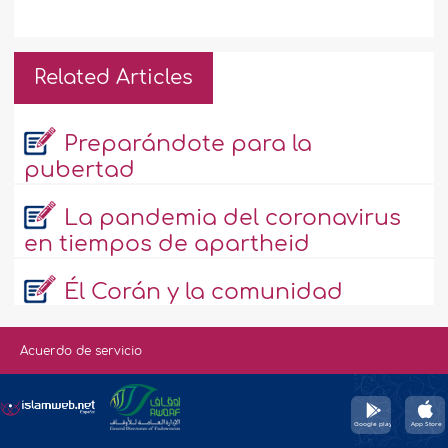
Related Articles
Preparándote para la
pubertad
La pandemia del coronavirus
en tiempos de apartheid
Él Corán y la comunidad
Acuerdo de servicio