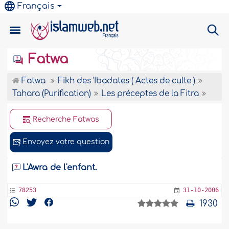
Français
Fatwa
Fatwa
Fikh des 'Ibadates ( Actes de culte )
Tahara (Purification)
Les préceptes de la Fitra
Recherche Fatwas
Envoyez votre question
L'Awra de l'enfant.
78253
31-10-2006
1930