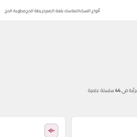
أنواع النسك
المناسك بلغة الصم
خريطة الحج
مطوية الحج
تّبة في
44
سلسلة علمية