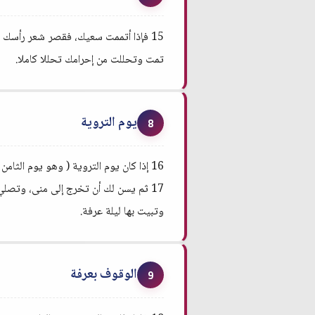
15 فإذا أتممت سعيك، فقصر شعر رأسك ب
تمت وتحللت من إحرامك تحللا كاملا.
يوم التروية
8
16 إذا كان يوم التروية ( وهو يوم الثامن من ذي الحجة) فأحرم بالحج من مكانك الذي أنت فيه داخل مكة، أما القارن والمفرد فإنهما لا يزالان على إحرامهما الأول.
17 ثم يسن لك أن تخرج إلى منى، وتصلي 
وتبيت بها ليلة عرفة.
الوقوف بعرفة
9