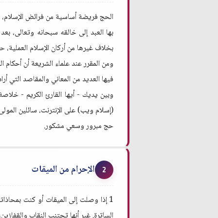
الحج فريضة أساسية من فرائض الإسلام، و
بها العبد إلى خالقه سبحانه وتعالى، بع
بخلاف غيرها من أركان الإسلام العملية، 
ومن المقرر عند علماء الشريعة أن أحكام ا
فيها العديد من المعاني والمقاصد التي أرا
وبين يديك - أيها القارئ الكريم - خلاص
(إسلام ويب) على الإنترنت، سائلين المولى الكريم لن
حج مبرور وسعي مشكور.
الإحرام من الميقات
2
1 إذا وصلت إلى الميقات أو كنت بمحاذات
الساترة. غير أنها تجتنب النقاب والقفازي