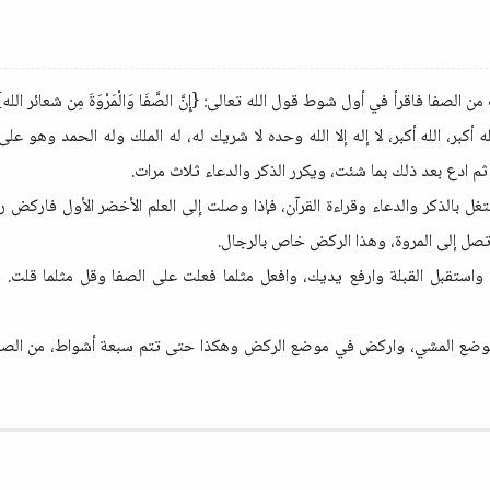
الصفا فاقرأ في أول شوط قول الله تعالى: {إِنَّ الصَّفَا وَالْمَرْوَةَ مِن شعائر الله
له أكبر، الله أكبر، لا إله إلا الله وحده لا شريك له، له الملك وله الحمد وهو عل
م ادع بعد ذلك بما شئت، ويكرر الذكر والدعاء ثلاث مرات.
واشتغل بالذكر والدعاء وقراءة القرآن، فإذا وصلت إلى العلم الأخضر الأول فارك
ى تصل إلى المروة، وهذا الركض خاص بالرجال.
ا، واستقبل القبلة وارفع يديك، وافعل مثلما فعلت على الصفا وقل مثلما قل
في موضع المشي، واركض في موضع الركض وهكذا حتى تتم سبعة أشواط، من الصفا 