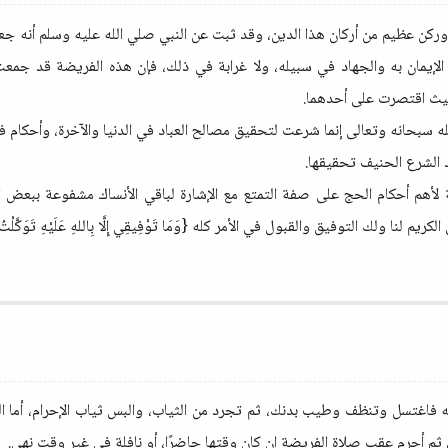
ركن عظيم من أركان هذا الدين، وقد ثبت عن النبي صلي الله عليه وسلم أنه ج
د الإيمان به والجهاد في سبيله، ولا غرابة في ذلك، فإن هذه الفريضة قد جمع
حيث اقتصرت على أحدهما.
لله سبحانه وتعالى إنما شرعت لتحقيق مصالح العباد في الدنيا والآخرة، وأحكام 
د الشرع الحنيف تحقيقها.
ة لأهم أحكام الحج على صفة التمتع مع الإشارة لباقي الأنساك مشفوعة ببعض ا
ا ولك التوفيق والقبول في الأمر كله {وَمَا تَوْفِيقِي إِلَّا بِاللهِ عَلَيْهِ تَوَكَّلْتُ وَإِل
ه فاغتسل وتنظف وطيب بدنك، ثم تجرد من الثياب، والبس ثياب الإحرام، أما الم
ن، ثم أحرم عقب صلاة الفريضة إن كان وقتها حاضرًا، أو نافلة في غير وقت نهي.