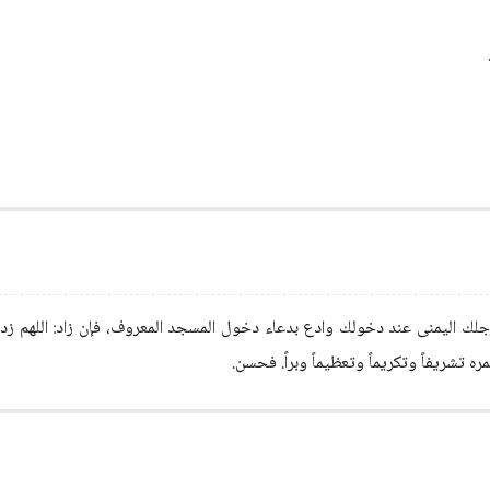
لك اليمنى عند دخولك وادع بدعاء دخول المسجد المعروف، فإن زاد: اللهم زد هذ
تشريفاً وتكريماً وتعظيماً وبراً. فحسن.