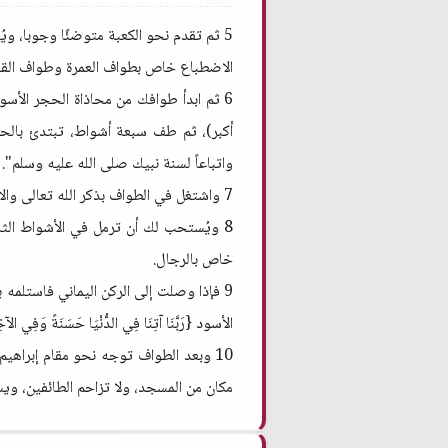
5 ثم تقدم نحو الكعبة متوضئًا وجوبا،
الاضطباع خاص بطواف العمرة وطواف القد
6 ثم ابدأ طوافك من محاذاة الحجر الأسود،
أكبر)، ثم طف سبعة أشواط، تبتدئ بالحجر 
واتباعاً لسنة نبيك صلى الله عليه وسلم". 
7 واشتغل في الطواف بذكر الله تعالى والاستغفار والدعاء وقراءة القرآن، وليس لكل شوط دعاء مخصوص.
8 ويُستحب لك أن ترمل في الأشواط الثلا
خاص بالرجال.
9 فإذا وصلت إلى الركن اليماني فاستلمه 
الأسود {رَبَّنَا آتِنَا فِي الدُّنْيَا حَسَنَةً وَفِي الآخ
10 وبعد الطواف توجه نحو مقام إبراهيم قار
مكان من المسجد، ولا تزاحم الطائفين، ويست