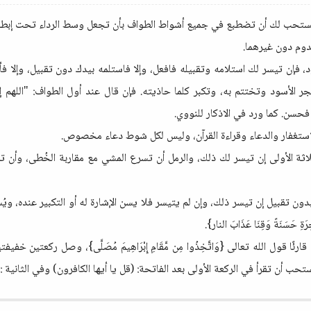
 ويُستحب لك أن تضطبع في جميع أشواط الطواف بأن تجعل وسط الرداء تحت إبطك
وم دون غيرهما.
 فإن تيسر لك استلامه وتقبيله فافعل، وإلا فاستلمه بيدك دون تقبيل، وإلا فأشر إ
الأسود وتختتم به، وتكبر كلما حاذيته. فإن قال عند أول الطواف: "اللهم إيم
فحسن. كما ورد في الاذكار للنووي.
ثة الأولى إن تيسر لك ذلك، والرمل أن تسرع المشي مع مقاربة الخُطى، وأن تمشي
بدون تقبيل إن تيسر ذلك، وإن لم يتيسر فلا يسن الإشارة له أو التكبير عنده، و
ِرَةِ حَسَنَةً وَقِنَا عَذَابَ النار}.
ئًا قول الله تعالى {وَاتَّخِذُوا مِن مَّقَامِ إِبْرَاهِيمَ مُصَلَّى}، وصل ركعتين 
حب أن تقرأ في الركعة الأولى بعد الفاتحة: (قل يا أيها الكافرون) وفي الثانية : 