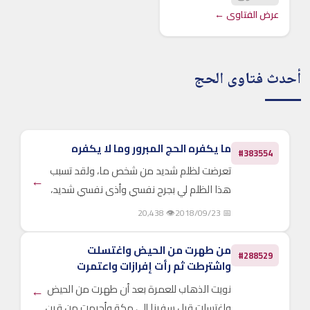
عرض الفتاوى ←
أحدث فتاوى الحج
ما يكفره الحج المبرور وما لا يكفره
#383554
تعرضت لظلم شديد من شخص ما، ولقد تسبب
←
هذا الظلم لي بجرح نفسي وأذى نفسي شديد،
وما زلت أعاني من التعب والانكسار الشديد من
👁 20,438
📅 2018/09/23
هذا الظلم، و بالأخص أن هذا الشخص قد أوهم
جميع من حوله بأنه عل...
من طهرت من الحيض واغتسلت
#288529
واشترطت ثم رأت إفرازات واعتمرت
نويت الذهاب للعمرة بعد أن طهرت من الحيض
←
واغتسلت قبل سفرنا إلى مكة وأحرمت من قرن