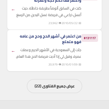
واعتمر فما حكم حجه وعمرته
كنت في السابق أتوضأ بطريقة خاطئة، حيث
←
أغسل ذراعي في فريضة غسل اليدين من الرسغ
إلى المرفق، ولا أعيد غسل الكف اعتقادًا مني
👁 23,962
📅 2010/05/22
أن غسلها عند أول الوضوء يغني عن ذلك،
وللأسف أديت فريضة الحج...
من اعتمر في أشهر الحج وحج من عامه
#131117
فهو متمتع
جئت إلى السعودية في الأشهر الحرم وعملت
←
عمرة، وقيل لي إذا أديت فريضة الحج هذا العام،
فإنه يجب أن أكون حاجا متمتعا، لأنني اعتمرت
👁 20,979
📅 2010/01/09
في الأشهر الحرم، وذهبت للحج واعتمرت ثانية
قبل الحج مب...
عرض جميع الفتاوى (22)