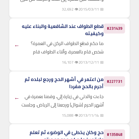
المنازل وقلت في نية الإحرام: فإن حبسني
👁 32,692
📅 2015/03/11
حابس فمحلي حيث حبستني ـ لأنني خشيت أن
يكون الحيض لم ينته بعد،...
قطع الطواف عند الشافعية والبناء عليه
#231439
وكيفيته
ما حكم قطع الطواف الركن في العمرة؟
←
شخص قام بالعمرة، وأثناء الطواف قام
بالمزاحمة على الحجر الأسود، وسقط رداؤه،
👁 16,107
📅 2013/12/11
فقطع الطواف وأزال الرداء نهائياً، وربما
انكشف شيء ما بين السرة والوسط...
من اعتمر في أشهر الحج ورجع لبلده ثم
#227731
أحرم بالحج مفردا
جاءت والدتي في زيارة إلي، وقمنا بعمرة في
←
أشهر الحرم (شوال) ورجعنا إلى الرياض، وجلست
معي إلى الحج، ثم قمنا بالحج مفردين. فما
👁 15,088
📅 2013/11/14
حكم حج والدتي وحجي؟ وجزاكم الله خيرا.
حج وكان يخطئ في الوضوء ثم تعلم
#135848