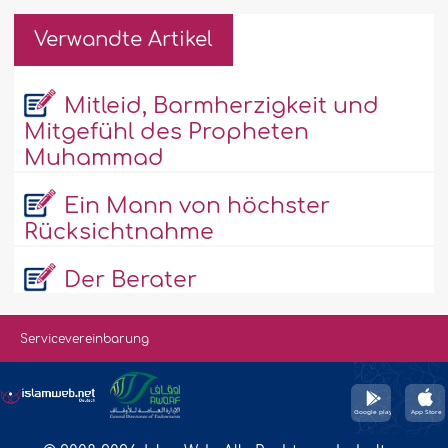
Verwandte Artikel
Mitleid, Barmherzigkeit und
Mitgefühl des Propheten
Muhammad
Ein Mann von höchster
Rücksichtnahme
Der Berater
Servicevereinbarung