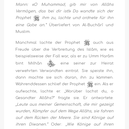
Mann: «O Muhammad, gib mir von Allâhs
Vermögen, das bei dir ist!» Da wandte sich der
Prophet
ihm zu, lachte und ordnete für ihn
eine Gabe an.“
Überliefert von Al-Buchârî und
Muslim.
Manchmal lachte der Prophet
auch aus
Freude über die Verbreitung des Islâm, wie es
beispielsweise der Fall war, als er zu Umm Harâm
bint Milhân
, eine seiner zur Heirat
verwehrten Verwandten eintrat. Sie speiste ihn,
dann machte sie sich daran, ihn zu kämmen.
Währenddessen schlief der Prophet
ein. Als er
aufwachte, lachte er. „Worüber lachst du, o
Gesandter Allâhs?“ fragte sie. Er antwortete:
„Leute aus meiner Gemeinschaft, die mir gezeigt
wurden, Kämpfer auf dem Wege Allâhs, sie fahren
auf dem Rücken der Meere. Sie sind Könige auf
ihren Diwanen.“
Oder:
„Wie Könige auf ihren