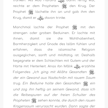
tränken. Als Abû Huraira
damit fertig war,
reichte er dem Propheten
den Krug. Der
Prophet
lächelte ihn an und gab ihm den
Krug, damit er
davon trinke.
Manchmal lachte der Prophet
mit den
strengen oder groben Beduinen. Er lachte mit
ihnen, damit sie die Wohlhabenheit,
Barmherzigkeit und Gnade des Islâm fühlen und
erfahren, dass die islamische Religion
ausgeglichen, sanft und mildtätig ist. Deshalb
begegnete er dem Schlechten mit Gutem und der
Härte mit Heiterkeit. Anas ibn Mâlik
erzählte
Folgendes:
„Ich ging mit Allâhs Gesandten
,
der ein Gewand aus Nadschrân mit rauem Saum
trug. Ein Beduine holte den Gesandten
ein
und zog ihn heftig an seinem Gewand, dass ich
die Reibespuren auf der freien Schulter des
Propheten
sehen konnte, die durch den rauen
Kragensaum verursacht wurden. Dann sagte der