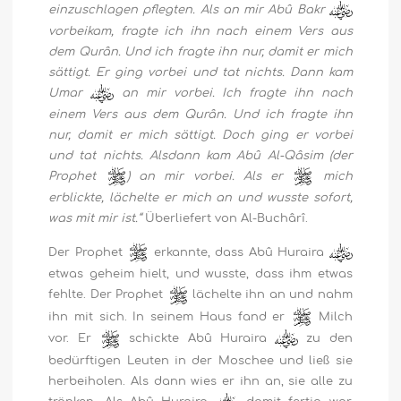
einzuschlagen pflegten. Als an mir Abû Bakr
vorbeikam, fragte ich ihn nach einem Vers aus
dem Qurân. Und ich fragte ihn nur, damit er mich
sättigt. Er ging vorbei und tat nichts. Dann kam
Umar
an mir vorbei. Ich fragte ihn nach
einem Vers aus dem Qurân. Und ich fragte ihn
nur, damit er mich sättigt. Doch ging er vorbei
und tat nichts. Alsdann kam Abû Al-Qâsim (der
Prophet
) an mir vorbei. Als er
mich
erblickte, lächelte er mich an und wusste sofort,
was mit mir ist.“
Überliefert von Al-Buchârî.
Der Prophet
erkannte, dass Abû Huraira
etwas geheim hielt, und wusste, dass ihm etwas
fehlte. Der Prophet
lächelte ihn an und nahm
ihn mit sich. In seinem Haus fand er
Milch
vor. Er
schickte Abû Huraira
zu den
bedürftigen Leuten in der Moschee und ließ sie
herbeiholen. Als dann wies er ihn an, sie alle zu