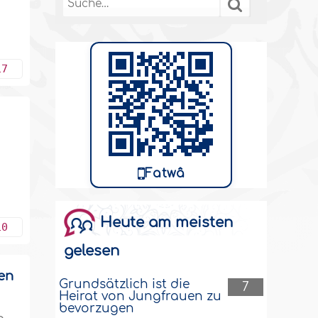
17
Fatwâ
Heute am meisten
10
gelesen
en
Grundsätzlich ist die
7
Heirat von Jungfrauen zu
bevorzugen