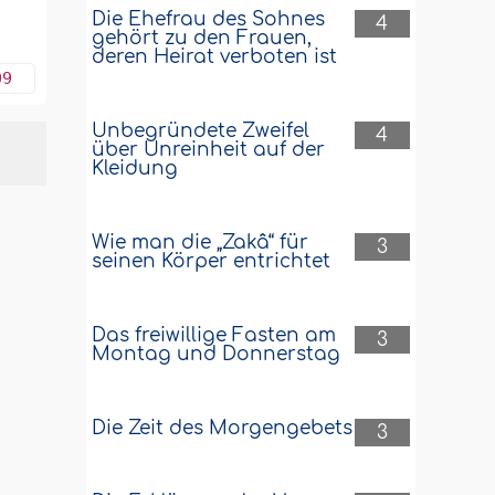
Die Ehefrau des Sohnes
4
gehört zu den Frauen,
deren Heirat verboten ist
09
Unbegründete Zweifel
4
über Unreinheit auf der
Kleidung
Wie man die „Zakâ“ für
3
seinen Körper entrichtet
Das freiwillige Fasten am
3
Montag und Donnerstag
Die Zeit des Morgengebets
3