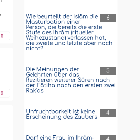
n
,
Wie beurteilt der Islâm die
6
Masturbation einer
Person, die bereits die erste
Stufe des Ihrâm (ritueller
10
Weihezustand) verlassen hat,
die zweite und letzte aber noch
nicht?
Die Meinungen der
5
Gelehrten über das
Rezitieren weiterer Sûren nach
der Fâtiha nach den ersten zwei
Rak'as
09
Unfruchtbarkeit ist keine
4
Erscheinung des Zaubers
Darf eine Frau im Ihrâm-
4