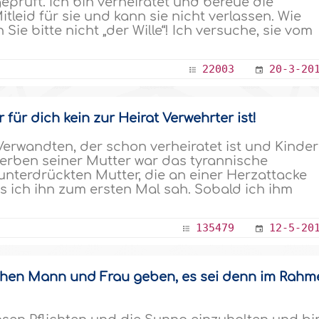
eprüft. Ich bin verheiratet und bereue die
tleid für sie und kann sie nicht verlassen. Wie
 Sie bitte nicht „der Wille“! Ich versuche, sie vom
22003
20-3-20
für dich kein zur Heirat Verwehrter ist!
Verwandten, der schon verheiratet ist und Kinder
terben seiner Mutter war das tyrannische
unterdrückten Mutter, die an einer Herzattacke
ls ich ihn zum ersten Mal sah. Sobald ich ihm
135479
12-5-20
schen Mann und Frau geben, es sei denn im Rahm