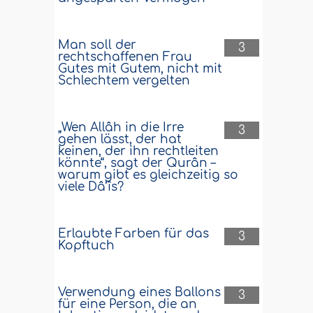
Man soll der
3
rechtschaffenen Frau
Gutes mit Gutem, nicht mit
Schlechtem vergelten
„Wen Allâh in die Irre
3
gehen lässt, der hat
keinen, der ihn rechtleiten
könnte“, sagt der Qurân –
warum gibt es gleichzeitig so
viele Dâ’îs?
Erlaubte Farben für das
3
Kopftuch
Verwendung eines Ballons
3
für eine Person, die an