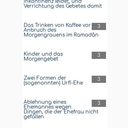
Inkontinenz leidet, und
Verrichtung des Gebetes damit
Das Trinken von Kaffee vor
3
Anbruch des
Morgengrauens im Ramadân
Kinder und das
3
Morgengebet
Zwei Formen der
3
(sogenannten) Urfî-Ehe
Ablehnung eines
3
Ehemannes wegen
Dingen, die der Ehefrau nicht
gefallen