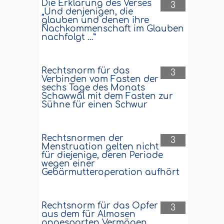
Die Erklärung des Verses
3
„Und denjenigen, die
glauben und denen ihre
Nachkommenschaft im Glauben
nachfolgt …”
Rechtsnorm für das
3
Verbinden vom Fasten der
sechs Tage des Monats
Schawwâl mit dem Fasten zur
Sühne für einen Schwur
Rechtsnormen der
3
Menstruation gelten nicht
für diejenige, deren Periode
wegen einer
Gebärmutteroperation aufhört
Rechtsnorm für das Opfer
3
aus dem für Almosen
angesparten Vermögen