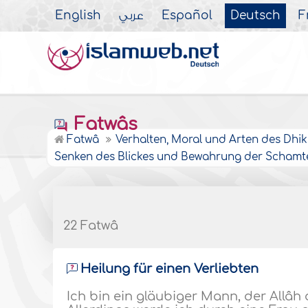
English
عربي
Español
Deutsch
F
Fatwâs
Fatwâ
Verhalten, Moral und Arten des Dhik
Senken des Blickes und Bewahrung der Schamte
22 Fatwâ
Heilung für einen Verliebten
Ich bin ein gläubiger Mann, der Allâ