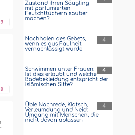
Zustand ihren Säugling
mit parfümierten
Feutchttüchern sauber
machen?
09
Nachholen des Gebets,
4
wenn es aus Faulheit
vernachlässigt wurde
Schwimmen unter Frauen:
4
Ist dies erlaubt und welche
Badebekleidung entspricht der
islâmischen Sitte?
09
Üble Nachrede, Klatsch,
4
Verleumdung und Neid:
Umgang mit Menschen, die
nicht davon ablassen
n
r