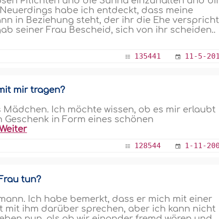
giösen Pflichten und die Sunna einzuhalten und bi
 Neuerdings habe ich entdeckt, dass meine
n in Beziehung steht, der ihr die Ehe verspricht
ab seiner Frau Bescheid, sich von ihr scheiden..
135441
11-5-20
mit mir tragen?
es Mädchen. Ich möchte wissen, ob es mir erlaubt
ein Geschenk in Form eines schönen
Weiter
128544
1-11-20
Frau tun?
ann. Ich habe bemerkt, dass er mich mit einer
t mit ihm darüber sprechen, aber ich kann nicht
 leben nun, als ob wir einander fremd wären und