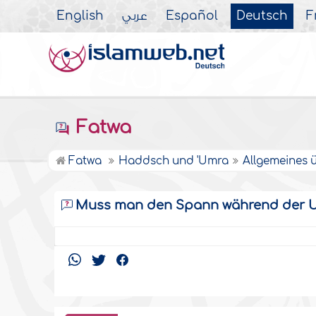
English
عربي
Español
Deutsch
F
Fatwa
Fatwa
Haddsch und 'Umra
Allgemeines 
Muss man den Spann während der U