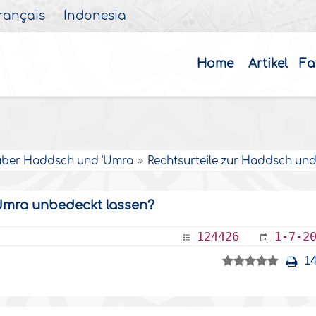
rançais
Indonesia
Home
Artikel
Fa
über Haddsch und 'Umra
Rechtsurteile zur Haddsch un
mra unbedeckt lassen?
124426
1-7-2
14