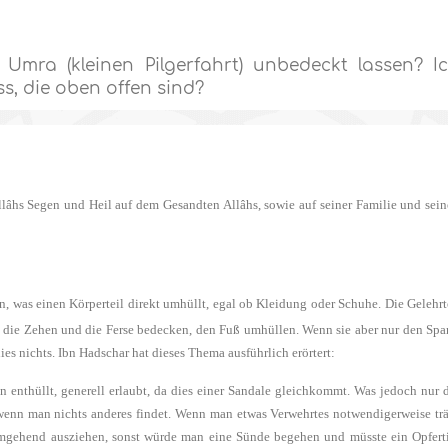
ra (kleinen Pilgerfahrt) unbedeckt lassen? I
, die oben offen sind?
llâhs Segen und Heil auf dem Gesandten Allâhs, sowie auf seiner Familie und sei
en, was einen Körperteil direkt umhüllt, egal ob Kleidung oder Schuhe. Die Gelehr
die die Zehen und die Ferse bedecken, den Fuß umhüllen. Wenn sie aber nur den Sp
es nichts. Ibn Hadschar hat dieses Thema ausführlich erörtert:
n enthüllt, generell erlaubt, da dies einer Sandale gleichkommt. Was jedoch nur 
r wenn man nichts anderes findet. Wenn man etwas Verwehrtes notwendigerweise tr
umgehend ausziehen, sonst würde man eine Sünde begehen und müsste ein Opfert