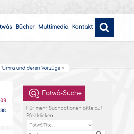
twâs
Bücher
Multimedia
Kontakt
d 'Umra und deren Vorzüge
Fatwâ-Suche
009
Für mehr Suchoptionen bitte auf
88
Pfeil klicken