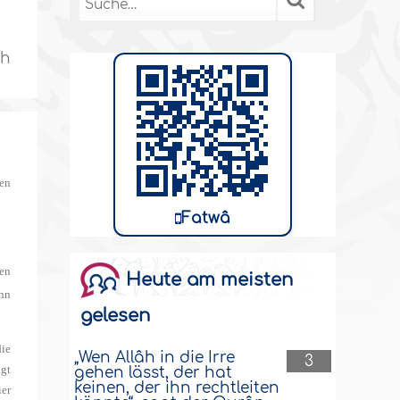
ch
nen
Fatwâ
ten
Heute am meisten
ann
gelesen
die
„Wen Allâh in die Irre
3
ägt
gehen lässt, der hat
keinen, der ihn rechtleiten
ier