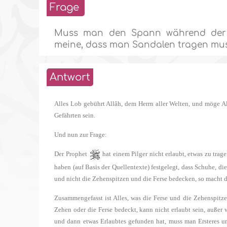
Frage
Muss man den Spann während der Um
meine, dass man Sandalen tragen muss
Antwort
Alles Lob gebührt Allâh, dem Herrn aller Welten, und möge A
Gefährten sein.
Und nun zur Frage:
Der Prophet
hat einem Pilger nicht erlaubt, etwas zu trag
haben (auf Basis der Quellentexte) festgelegt, dass Schuhe, 
und nicht die Zehenspitzen und die Ferse bedecken, so macht di
Zusammengefasst ist Alles, was die Ferse und die Zehenspitze
Zehen oder die Ferse bedeckt, kann nicht erlaubt sein, auße
und dann etwas Erlaubtes gefunden hat, muss man Ersteres 