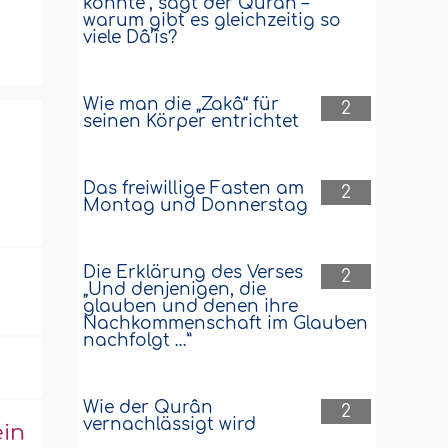
könnte“, sagt der Qurân –
warum gibt es gleichzeitig so
viele Dâ’îs?
Wie man die „Zakâ“ für
2
seinen Körper entrichtet
Das freiwillige Fasten am
2
Montag und Donnerstag
Die Erklärung des Verses
2
„Und denjenigen, die
glauben und denen ihre
Nachkommenschaft im Glauben
nachfolgt …”
Wie der Qurân
2
vernachlässigt wird
ein