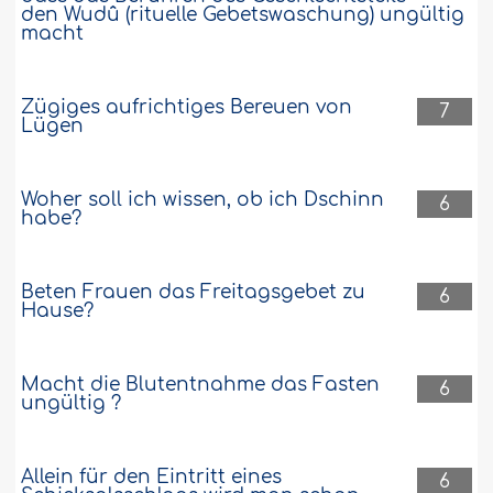
den Wudû (rituelle Gebetswaschung) ungültig
macht
Zügiges aufrichtiges Bereuen von
7
Lügen
Woher soll ich wissen, ob ich Dschinn
6
habe?
Beten Frauen das Freitagsgebet zu
6
Hause?
Macht die Blutentnahme das Fasten
6
ungültig ?
Allein für den Eintritt eines
6