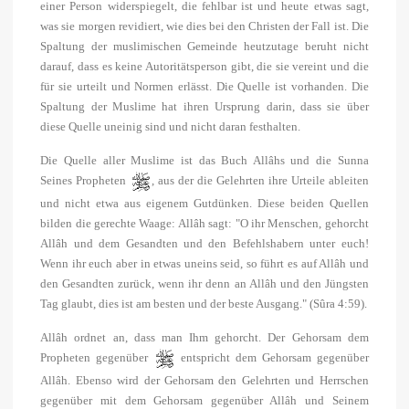
einer Person widerspiegelt, die fehlbar ist und heute etwas sagt,
was sie morgen revidiert, wie dies bei den Christen der Fall ist. Die
Spaltung der muslimischen Gemeinde heutzutage beruht nicht
darauf, dass es keine Autoritätsperson gibt, die sie vereint und die
für sie urteilt und Normen erlässt. Die Quelle ist vorhanden. Die
Spaltung der Muslime hat ihren Ursprung darin, dass sie über
diese Quelle uneinig sind und nicht daran festhalten.
Die Quelle aller Muslime ist das Buch Allâhs und die Sunna
Seines Propheten
, aus der die Gelehrten ihre Urteile ableiten
und nicht etwa aus eigenem Gutdünken. Diese beiden Quellen
bilden die gerechte Waage: Allâh sagt: "O ihr Menschen, gehorcht
Allâh und dem Gesandten und den Befehlshabern unter euch!
Wenn ihr euch aber in etwas uneins seid, so führt es auf Allâh und
den Gesandten zurück, wenn ihr denn an Allâh und den Jüngsten
Tag glaubt, dies ist am besten und der beste Ausgang." (Sûra 4:59).
Allâh ordnet an, dass man Ihm gehorcht. Der Gehorsam dem
Propheten gegenüber
entspricht dem Gehorsam gegenüber
Allâh. Ebenso wird der Gehorsam den Gelehrten und Herrschen
gegenüber mit dem Gehorsam gegenüber Allâh und Seinem