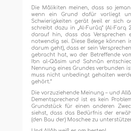
Die Mâlikiten meinen, dass so jemand 
wenn ein Grund dafür vorliegt un
Schwierigkeiten gerät (weil er sich 
schreibt dazu in „Al-Furûq“ (Al-Farq 
darauf hin, dass das Versprechen e
notwendig sei. Diese Belege können i
darum geht), dass er sein Versprechen
gebracht hat, wo der Betreffende vo
Ibn al-Qâsim und Sahnûn entschied
Nennung eines Grundes verbunden ist.“
muss nicht unbedingt gehalten werd
gehört.“
Die vorzuziehende Meinung – und Allâh
Dementsprechend ist es kein Proble
Grundstück für einen anderen Zwec
siehst, dass das Bedürfnis der erwä
(den Bau der) Moschee zu unterstütze
Und Allâh weiß es am besten!