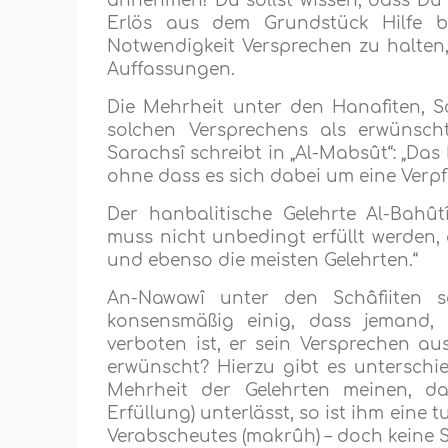
annehmen! Du sollst wissen, dass Du
Erlös aus dem Grundstück Hilfe 
Notwendigkeit Versprechen zu halten,
Auffassungen.
Die Mehrheit unter den Hanafiten, Sc
solchen Versprechens als erwünscht
Sarachsî schreibt in „Al-Mabsût“: „Das
ohne dass es sich dabei um eine Verpf
Der hanbalitische Gelehrte Al-Bahût
muss nicht unbedingt erfüllt werden,
und ebenso die meisten Gelehrten.“
An-Nawawî unter den Schâfiiten sch
konsensmäßig einig, dass jemand, 
verboten ist, er sein Versprechen aus
erwünscht? Hierzu gibt es unterschi
Mehrheit der Gelehrten meinen, da
Erfüllung) unterlässt, so ist ihm ein
Verabscheutes (makrûh) – doch keine 