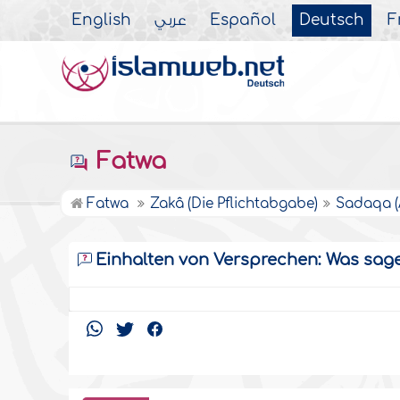
English
عربي
Español
Deutsch
F
Fatwa
Fatwa
Zakâ (Die Pflichtabgabe)
Sadaqa (
Einhalten von Versprechen: Was sag