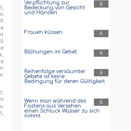
Verpflichtung zur
6
Bedeckung von Gesicht
t,
und Händen
in
fî
ge
Frauen küssen
6
ht
ll
ge
Blähungen im Gebet
6
k,
ie
en
Reihenfolge versäumter
6
er
Gebete ist keine
Bedingung für deren Gültigkeit
t.
em
Wenn man während des
6
Fastens aus Versehen
du
einen Schluck Wasser zu sich
t,
nimmt