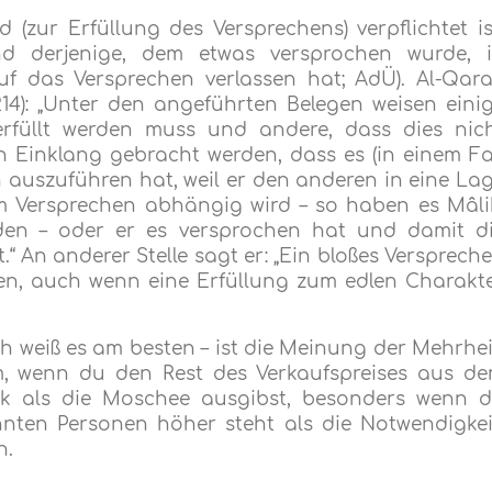
(zur Erfüllung des Versprechens) verpflichtet is
d derjenige, dem etwas versprochen wurde, 
auf das Versprechen verlassen hat; AdÜ). Al-Qara
214): „Unter den angeführten Belegen weisen eini
rfüllt werden muss und andere, dass dies nic
n Einklang gebracht werden, dass es (in einem Fa
 auszuführen hat, weil er den anderen in eine La
m Versprechen abhängig wird – so haben es Mâli
en – oder er es versprochen hat und damit d
 An anderer Stelle sagt er: „Ein bloßes Versprech
en, auch wenn eine Erfüllung zum edlen Charakt
 weiß es am besten – ist die Meinung der Mehrhei
m, wenn du den Rest des Verkaufspreises aus d
k als die Moschee ausgibst, besonders wenn 
hnten Personen höher steht als die Notwendigkei
n.