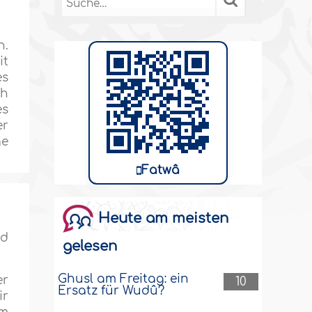
n.
it
es
ch
es
er
ge
Fatwâ
Heute am meisten
nd
gelesen
Ghusl am Freitag: ein
er
10
Ersatz für Wudû?
ir