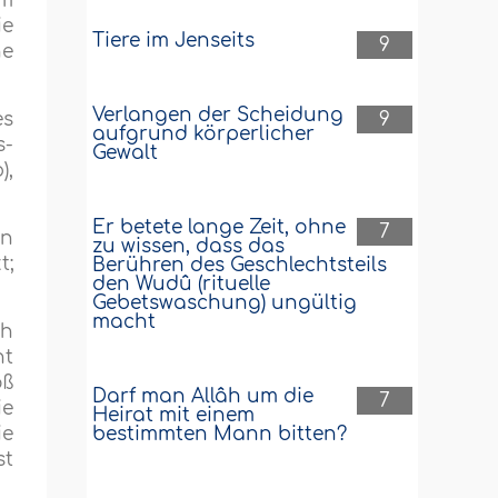
em
ie
Tiere im Jenseits
9
he
Verlangen der Scheidung
9
es
aufgrund körperlicher
s-
Gewalt
),
Er betete lange Zeit, ohne
7
en
zu wissen, dass das
t;
Berühren des Geschlechtsteils
den Wudû (rituelle
Gebetswaschung) ungültig
macht
ch
ht
oß
Darf man Allâh um die
7
ie
Heirat mit einem
bestimmten Mann bitten?
ie
st