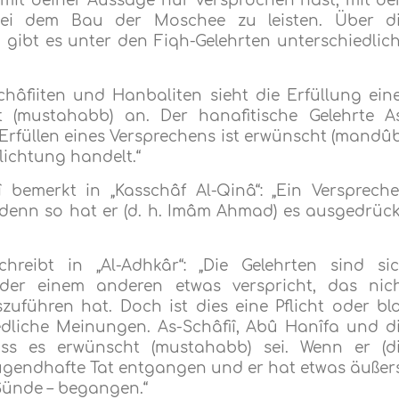
 mit deiner Aussage nur versprochen hast, mit d
bei dem Bau der Moschee zu leisten. Über d
 gibt es unter den Fiqh-Gelehrten unterschiedlic
hâfiiten und Hanbaliten sieht die Erfüllung ein
 (mustahabb) an. Der hanafitische Gelehrte A
 Erfüllen eines Versprechens ist erwünscht (mandûb
lichtung handelt.“
î bemerkt in „Kasschâf Al-Qinâ“: „Ein Versprech
 denn so hat er (d. h. Imâm Ahmad) es ausgedrück
reibt in „Al-Adhkâr“: „Die Gelehrten sind si
der einem anderen etwas verspricht, das nic
zuführen hat. Doch ist dies eine Pflicht oder bl
edliche Meinungen. As-Schâfiî, Abû Hanîfa und d
ss es erwünscht (mustahabb) sei. Wenn er (d
e tugendhafte Tat entgangen und er hat etwas äußer
Sünde – begangen.“