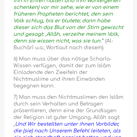
ihn in Ehren halten und ihm Wohlergehen
schenken) vor mir sehe, wie er von einem
früheren Propheten berichtet, den sein
Volk schlug, bis er blutete; dann habe
dieser sich das Blut von der Stirn gewischt
und gesagt: ‚Allâh, verzeihe meinem Volk,
denn sie wissen nicht, was sie tun.‘
“ (Al-
Buchârî u.a.; Wortlaut nach diesem).
6) Man muss über das nötige Scharîa-
Wissen verfügen, damit der zum Islâm
Einladende den Zweifeln der
Nichtmuslime und ihren Einwänden
begegnen kann.
7) Man muss den Nichtmuslimen den Islâm
durch sein Verhalten und Betragen
präsentieren, denn eine der Grundlagen
der Religion ist guter Umgang. Allâh sagt:
„
Und Wir bestellten unter ihnen Vorbilder,
die (sie) nach Unserem Befehl leiteten, als