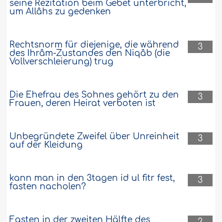
seine Rezitation beim Gebet unterbricht,
um Allâhs zu gedenken
Rechtsnorm für diejenige, die während
3
des Ihrâm-Zustandes den Niqâb (die
Vollverschleierung) trug
Die Ehefrau des Sohnes gehört zu den
3
Frauen, deren Heirat verboten ist
Unbegründete Zweifel über Unreinheit
3
auf der Kleidung
kann man in den 3tagen id ul fitr fest,
3
fasten nacholen?
Fasten in der zweiten Hälfte des
2