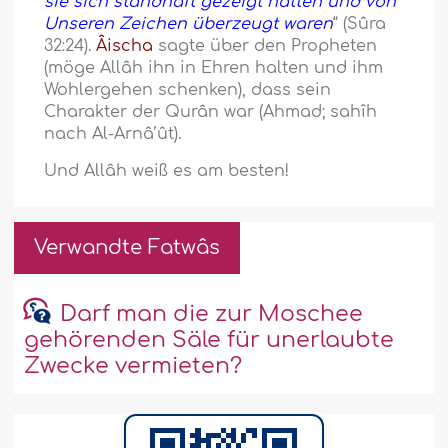
sie sich standhaft gezeigt hatten und von
Unseren Zeichen überzeugt waren
“ (Sûra
32:24).
Âischa
sagte über den Propheten
(möge Allâh ihn in Ehren halten und ihm
Wohlergehen schenken), dass sein
Charakter der Qurân war (Ahmad; sahîh
nach Al-Arnâ’ût).
Und Allâh weiß es am besten!
Verwandte Fatwâs
Darf man die zur Moschee
gehörenden Säle für unerlaubte
Zwecke vermieten?