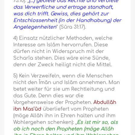
73:10). „
(…) gebiete das Rechte und verbiete
das Verwerfliche und ertrage standhaft,
was dich trifft. Gewiss, dies gehört zur
Entschlossenheit (in der Handhabung) der
Angelegenheiten
“ (Sûra 31:17).
4) Einsatz nützlicher Methoden, welche
Interesse am Islâm hervorrufen. Diese
dürfen nicht in Widerspruch mit der
Scharîa stehen. Dies wäre eine Sünde,
denn der Zweck heiligt nicht die Mittel.
5) Kein Verzweifeln, wenn die Menschen
nicht den Îmân und Islâm annehmen. Man
betet weiter für sie um Rechtleitung und
das Gute. Denn dies war die
Vorgehensweise der Propheten.
Abdullâh
ibn Mas’ûd
überliefert vom Propheten
(möge Allâh ihn in Ehren halten und ihm
Wohlergehen schenken): „
Es ist mir so, als
ob ich noch den Propheten (möge Allâh