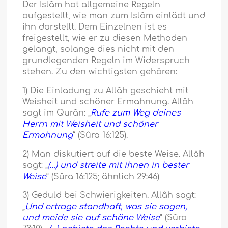
Der Islâm hat allgemeine Regeln
aufgestellt, wie man zum Islâm einlädt und
ihn darstellt. Dem Einzelnen ist es
freigestellt, wie er zu diesen Methoden
gelangt, solange dies nicht mit den
grundlegenden Regeln im Widerspruch
stehen. Zu den wichtigsten gehören:
1) Die Einladung zu Allâh geschieht mit
Weisheit und schöner Ermahnung. Allâh
sagt im Qurân: „
Rufe zum Weg deines
Herrn mit Weisheit und schöner
Ermahnung
“ (Sûra 16:125).
2) Man diskutiert auf die beste Weise. Allâh
sagt: „
(…) und streite mit ihnen in bester
Weise
“ (Sûra 16:125; ähnlich 29:46)
3) Geduld bei Schwierigkeiten. Allâh sagt:
„
Und ertrage standhaft, was sie sagen,
und meide sie auf schöne Weise
“ (Sûra