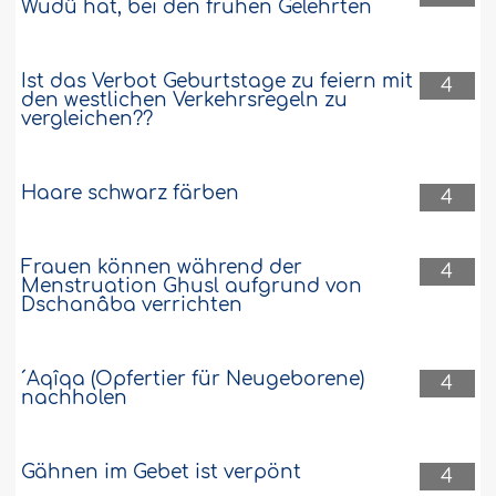
Wudû hat, bei den frühen Gelehrten
Ist das Verbot Geburtstage zu feiern mit
4
den westlichen Verkehrsregeln zu
vergleichen??
Haare schwarz färben
4
Frauen können während der
4
Menstruation Ghusl aufgrund von
Dschanâba verrichten
´Aqîqa (Opfertier für Neugeborene)
4
nachholen
Gähnen im Gebet ist verpönt
4