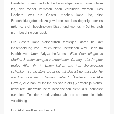
Gelehrten unterschiedlich. Und was allgemein schariakonform
ist, darf weder verboten noch verhindert werden. Das
Höchste, was ein Gesetz machen kann, ist, eine
Entscheidungsfreiheit zu gewähren, so dass derjenige, der es
möchte, sich beschneiden lässt, und wer es möchte, sich
nicht beschneiden lässt.
Ein Gesetz kann Vorschriften festlegen, damit bei der
Beschneidung von Frauen nicht übertrieben wird. Denn im
Hadîth
von Umm Atiyya heißt es,
„Eine Frau pflegte in
Madîna Beschneidungen vorzunehmen. Da sagte der Prophet
(möge Allah ihn in Ehren halten und ihm Wohlergehen
schenken) zu ihr: ‚Zerstöre ja nichts! Das ist genussvoller für
die Frau und dem Ehemann lieber.‘“
(Überliefert von Ab
û
Dâw
û
d, Al-Alb
â
n
î
stufte ihn als sah
î
h ein.) „Zerstöre ja nichts“
bedeutet: Übertreibe beim Beschneiden nicht, d.h. schneide
nur einen Teil der Klitorisvorhaut ab und entferne sie nicht
vollständig.
Und Allâh weiß es am besten!