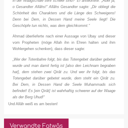
in der Waagschale sehr schwer sind?“ Er antwortete: „Aber ja,
o Gesandter Allâhs!“ Allâhs Gesandter sagte: „Dir obliegt die
Schönheit des Charakters und die Länge des Schweigens!
Denn bei Dem, in Dessen Hand meine Seele liegt! Die
Geschöpfe tun nichts, was dem gleichkommt.“
Ahmad überlieferte nach einer Aussage von Ubay und dieser
vom Propheten (möge Allah ihn in Ehren halten und ihm
Wohlergehen schenken), dass dieser sagte:
„Wer der Totenbahre folgt, bis das Totengebet darüber gebetet
wurde und man damit fertig ist [also den Leichnam begraben
hat], dem stehen zwei Qirât zu. Und wer ihr folgt, bis das
Totengebet darüber gebetet wurde, dem steht ein Qirât zu.
Bei Dem, in Dessen Hand die Seele Muhammads sich
befindet! Es [ein Qirât] ist wahrhaftig schwerer auf der Waage
als der Berg Uhud!“
Und Allâh weiß es am besten!
Verwandte Fatwâs