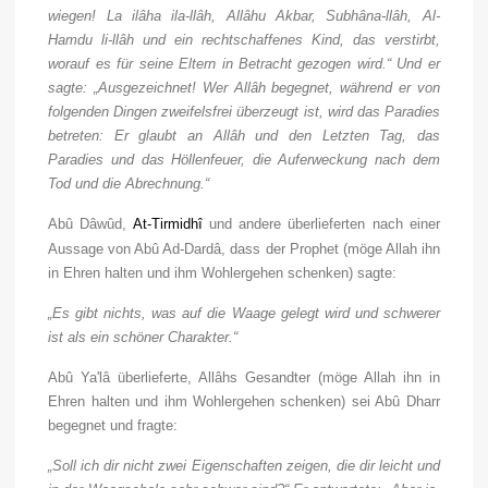
wiegen! La ilâha ila-llâh, Allâhu Akbar, Subhâna-llâh, Al-
Hamdu li-llâh und ein rechtschaffenes Kind, das verstirbt,
worauf es für seine Eltern in Betracht gezogen wird.“ Und er
sagte: „Ausgezeichnet! Wer Allâh begegnet, während er von
folgenden Dingen zweifelsfrei überzeugt ist, wird das Paradies
betreten: Er glaubt an Allâh und den Letzten Tag, das
Paradies und das Höllenfeuer, die Auferweckung nach dem
Tod und die Abrechnung.“
Abû Dâwûd,
At-Tirmidhî
und andere überlieferten nach einer
Aussage von Abû Ad-Dardâ, dass der Prophet (möge Allah ihn
in Ehren halten und ihm Wohlergehen schenken) sagte:
„Es gibt nichts, was auf die Waage gelegt wird und schwerer
ist als ein schöner Charakter.“
Abû Ya'lâ überlieferte, Allâhs Gesandter (möge Allah ihn in
Ehren halten und ihm Wohlergehen schenken) sei Abû Dharr
begegnet und fragte:
„Soll ich dir nicht zwei Eigenschaften zeigen, die dir leicht und