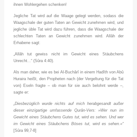
ihnen Wohlergehen schenken!
Jegliche Tat wird auf die Waage gelegt werden, sodass die
Waagschale der guten Taten an Gewicht zunehmen wird, und
jegliche üble Tat wird dazu führen, dass die Waagschale der
schlechten Taten an Gewicht zunehmen wird. Allâh der
Erhabene sagt:
„Allâh tut gewiss nicht im Gewicht eines Stäubchens
Unrecht...“
(Sûra 4:40).
Als man daher, wie es bei Al-Buchârî in einem Hadîth von Abû
Huraira heißt, den Propheten nach (der Vergeltung für die Tat
von) Eseln fragte – ob man für sie auch belohnt werde –,
sagte er:
„Diesbezüglich wurde nichts auf mich herabgesandt außer
dieser einzigartige umfassende Qurân-Vers: »Wer nun im
Gewicht eines Stäubchens Gutes tut, wird es sehen. Und wer
im Gewicht eines Stäubchens Böses tut, wird es sehen.«“
[Sûra 99,7-8]