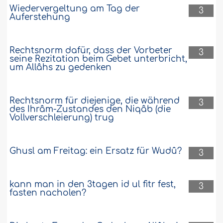
Wiedervergeltung am Tag der
3
Auferstehung
Rechtsnorm dafür, dass der Vorbeter
3
seine Rezitation beim Gebet unterbricht,
um Allâhs zu gedenken
Rechtsnorm für diejenige, die während
3
des Ihrâm-Zustandes den Niqâb (die
Vollverschleierung) trug
Ghusl am Freitag: ein Ersatz für Wudû?
3
kann man in den 3tagen id ul fitr fest,
3
fasten nacholen?