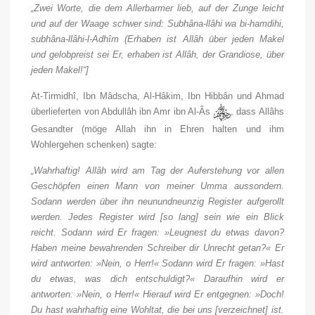
„Zwei Worte, die dem Allerbarmer lieb, auf der Zunge leicht
und auf der Waage schwer sind: Subhâna-llâhi wa bi-hamdihi,
subhâna-llâhi-l-Adhîm (Erhaben ist Allâh über jeden Makel
und gelobpreist sei Er, erhaben ist Allâh, der Grandiose, über
jeden Makel!“]
At-Tirmidhî, Ibn Mâdscha, Al-Hâkim, Ibn Hibbân und Ahmad
überlieferten von Abdullâh ibn Amr ibn Al-
Â
s
, dass Allâhs
Gesandter (möge Allah ihn in Ehren halten und ihm
Wohlergehen schenken) sagte:
„Wahrhaftig! Allâh wird am Tag der Auferstehung vor allen
Geschöpfen einen Mann von meiner Umma aussondern.
Sodann werden über ihn neunundneunzig Register aufgerollt
werden. Jedes Register wird [so lang] sein wie ein Blick
reicht. Sodann wird Er fragen: »Leugnest du etwas davon?
Haben meine bewahrenden Schreiber dir Unrecht getan?« Er
wird antworten: »Nein, o Herr!« Sodann wird Er fragen: »Hast
du etwas, was dich entschuldigt?« Daraufhin wird er
antworten: »Nein, o Herr!« Hierauf wird Er entgegnen: »Doch!
Du hast wahrhaftig eine Wohltat, die bei uns [verzeichnet] ist.