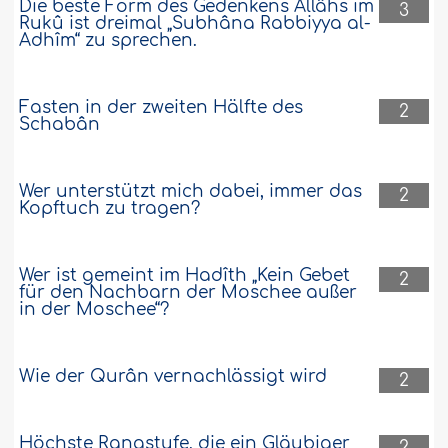
Die beste Form des Gedenkens Allâhs im
3
Rukû ist dreimal „Subhâna Rabbiyya al-
Adhîm“ zu sprechen.
Fasten in der zweiten Hälfte des
2
Schabân
Wer unterstützt mich dabei, immer das
2
Kopftuch zu tragen?
Wer ist gemeint im Hadîth „Kein Gebet
2
für den Nachbarn der Moschee außer
in der Moschee“?
Wie der Qurân vernachlässigt wird
2
Höchste Rangstufe, die ein Gläubiger
2