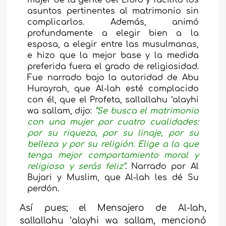
mujer de la gente del Libro y facilitó los
asuntos pertinentes al matrimonio sin
complicarlos. Además, animó
profundamente a elegir bien a la
esposa, a elegir entre las musulmanas,
e hizo que la mejor base y la medida
preferida fuera el grado de religiosidad.
Fue narrado bajo la autoridad de Abu
Hurayrah, que Al-lah esté complacido
con él, que el Profeta, sallallahu ‘alayhi
wa sallam, dijo:
“Se busca el matrimonio
con una mujer por cuatro cualidades:
por su riqueza, por su linaje, por su
belleza y por su religión. Elige a la que
tenga mejor comportamiento moral y
religioso y serás feliz
”
. Narrado por Al
Bujari y Muslim, que Al-lah les dé Su
perdón.
Así pues; el Mensajero de Al-lah,
sallallahu ‘alayhi wa sallam, mencionó