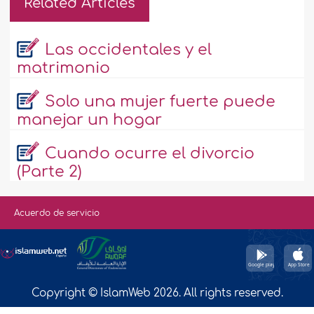
Related Articles
Las occidentales y el
matrimonio
Solo una mujer fuerte puede
manejar un hogar
Cuando ocurre el divorcio
(Parte 2)
Acuerdo de servicio
Copyright © IslamWeb 2026. All rights reserved.