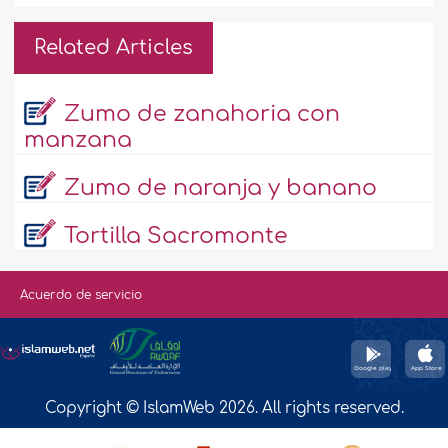
Related Articles
Zumo de zanahoria con
manzana
Zumo de naranja y banano
Tortilla Sacromonte
Acuerdo de servicio
Copyright © IslamWeb 2026. All rights reserved.