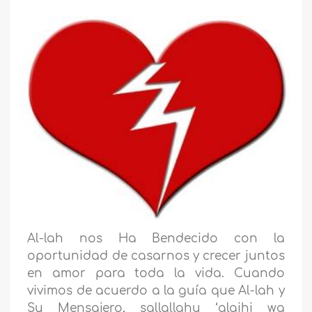
Al-lah nos Ha Bendecido con la
oportunidad de casarnos y crecer juntos
en amor para toda la vida. Cuando
vivimos de acuerdo a la guía que Al-lah y
Su Mensajero, sallallahu ‘alaihi wa