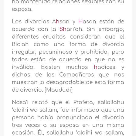
ha mantenido relaciones sexuales con su
esposa.
Los divorcios A
h
san y
H
asan están de
acuerdo con la
Sh
ari’ah. Sin embargo,
diferentes eruditos consideran que el
Bid’ah como una forma de divorcio
irregular, pecaminoso y prohibido, pero
todos están de acuerdo en que no es
inválido. Existen muchos
h
adices y
dichos de los Compañeros que nos
muestran lo desagradable de esta forma
de divorcio. [Maududi]
Nasa’i relató que el Profeta, sallallahu
‘alaihi wa sallam, fue informado que una
persona había pronunciado el divorcio
tres veces a su esposa en una misma
ocasión. Él, sallallahu ‘alaihi wa sallam,