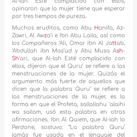
Al-lah Esté complacido con ellos,
opinaron que la mujer tiene que esperar
por tres tiempos de pureza.
Muchos eruditos, como Abu
H
anifa, Az-
Zawri, Al Aw
z
a’i e Ibn Abu Laila, así como
los Compañeros ‘Ali, Omar ibn Al Ja
tt
ab,
‘Abdullah ibn Mas’ud y Abu Musa A
sh
-
Sh
’ari, que Al-lah Esté complacido con
ellos, dijeron que el Quru’ se refiere a las
menstruaciones de la mujer. Quizás el
argumento más fuerte de aquellos que
dicen que la palabra Quru’ se refiere a
las menstruaciones de la mujer, es la
forma en que el Profeta, sallallahu ‘alaihi
wa sallam, usó esta palabra en otras
afirmaciones. Ibn Al Qaiem, que Al-lah lo
Perdone, sostuvo: “La palabra Quru’
jamás fue usada en el lenguaje del