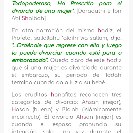
Todopoderoso, Ha Prescrito para el
divorcio de una mujer”.
[Daraqu
t
ni e Ibn
Abi
Sh
aibah]
En otra narración del mismo
h
adiz, el
Profeta, sallallahu ‘alaihi wa sallam, dijo:
“…Ordénale que regrese con ella y luego
la puede divorciar cuando esté pura o
embarazada”.
Queda claro de este
h
adiz
que si una mujer es divorciada durante
el embarazo, su periodo de ‘Iddah
termina cuando da a luz a su bebé.
Los eruditos
h
anafitas reconocen tres
categorías de divorcio: A
h
san (mejor),
H
asan (bueno) y Bid’ah (islámicamente
incorrecto). El divorcio A
h
san (mejor) es
cuando el esposo pronuncia su
intención solo una vez durante el