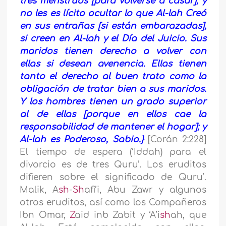
tres menstruos [para volverse a casar], y
no les es lícito ocultar lo que Al-lah Creó
en sus entrañas [si están embarazadas],
si creen en Al-lah y el Día del Juicio. Sus
maridos tienen derecho a volver con
ellas si desean avenencia. Ellas tienen
tanto el derecho al buen trato como la
obligación de tratar bien a sus maridos.
Y los hombres tienen un grado superior
al de ellas [porque en ellos cae la
responsabilidad de mantener el hogar]; y
Al-lah es Poderoso, Sabio.}
[Corán 2:228]
El tiempo de espera (‘Iddah) para el
divorcio es de tres Quru’. Los eruditos
difieren sobre el significado de Quru’.
Malik, A
sh
-
Sh
afi’i, Abu Zawr y algunos
otros eruditos, así como los Compañeros
Ibn Omar,
Z
aid inb Zabit y ‘A’i
sh
ah, que