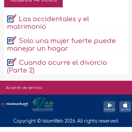
Las occidentales y el
matrimonio
Solo una mujer fuerte puede
manejar un hogar
Cuando ocurre el divorcio
(Parte 2)
Acuerdo de servicio
Copyright © IslamWeb 2026. All rights reserved.