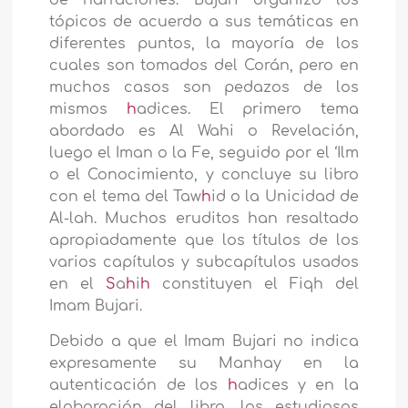
de narraciones. Bujari organizó los
tópicos de acuerdo a sus temáticas en
diferentes puntos, la mayoría de los
cuales son tomados del Corán, pero en
muchos casos son pedazos de los
mismos
h
adices. El primero tema
abordado es Al Wahi o Revelación,
luego el Iman o la Fe, seguido por el ‘Ilm
o el Conocimiento, y concluye su libro
con el tema del Taw
h
id o la Unicidad de
Al-lah. Muchos eruditos han resaltado
apropiadamente que los títulos de los
varios capítulos y subcapítulos usados
en el
S
a
h
i
h
constituyen el Fiqh del
Imam Bujari.
Debido a que el Imam Bujari no indica
expresamente su Manhay en la
autenticación de los
h
adices y en la
elaboración del libro, los estudiosos