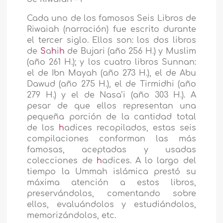
Cada uno de los famosos Seis Libros de
Riwaiah (narración) fue escrito durante
el tercer siglo. Ellos son: los dos libros
de
S
a
h
i
h
de Bujari (año 256 H.) y Muslim
(año 261 H.); y los cuatro libros Sunnan:
el de Ibn Mayah (año 273 H.), el de Abu
Dawud (año 275 H.), el de Tirmidhi (año
279 H.) y el de Nasa’i (año 303 H.). A
pesar de que ellos representan una
pequeña porción de la cantidad total
de los
h
adices recopilados, estas seis
compilaciones conforman las más
famosas, aceptadas y usadas
colecciones de
h
adices. A lo largo del
tiempo la Ummah islámica prestó su
máxima atención a estos libros,
preservándolos, comentando sobre
ellos, evaluándolos y estudiándolos,
memorizándolos, etc.