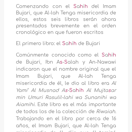
Comenzando con el
S
a
h
i
h
del Imam
Bujari, que Al-lah Tenga misericordia de
ellos, estos seis libros serán ahora
presentados brevemente en el orden
cronológico en que fueron escritos
El primero libro: el
S
a
h
i
h
de Bujari
Comúnmente conocido como el
S
a
h
i
h
de Bujari, Ibn A
s
-
S
alah y An-Nawawi
indicaron que el nombre original que el
Imam Bujari, que Al-lah Tenga
misericordia de él, le dio al libro era
Al
Yami’ Al Musnad A
s
-
S
a
h
i
h
Al Mujta
s
ar
min Umuri Rasulil-lahi wa Sunanihi wa
Aiamihi
. Este libro es el más importante
de todos los de la colección de
Riwaiah
.
Trabajando en el libro por cerca de 16
años, el Imam Bujari, que Al-lah Tenga