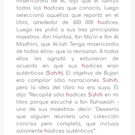
misericordia de él, dijo que él tamizó
todos los
h
adices que conocía, luego
seleccionó aquellos que reportó en el
libro, alrededor de 600 000
h
adices.
Luego les pidió a sus tres principales
maestros –Ibn Hanbal, Ibn Ma’in e Ibn Al
Madhini, que Al-lah Tenga misericordia
de todos ellos– que lo revisaran. A todos
ellos les agradó y estuvieron de
acuerdo en que sus
h
adices eran
auténticos (
S
a
h
i
h
). El objetivo de Bujari
era compilar sólo narraciones
S
a
h
i
h
,
pero la idea del libro no era suya. Él
dijo: “Recopilé sólo
h
adices
S
a
h
i
h
en mi
libro porque escuché a Ibn Rahawaih –
uno de sus maestros– decir: ‘Desearía
que alguien reuniera una colección
concisa pero completa, que incluya
solamente
h
adices auténticos’”.