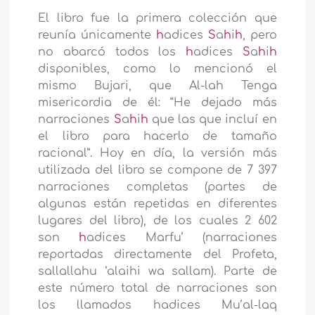
El libro fue la primera colección que
reunía únicamente
h
adices
S
a
h
i
h
, pero
no abarcó todos los
h
adices
S
a
h
i
h
disponibles, como lo mencionó el
mismo Bujari, que Al-lah Tenga
misericordia de él: “He dejado más
narraciones
S
a
h
i
h
que las que incluí en
el libro para hacerlo de tamaño
racional”. Hoy en día, la versión más
utilizada del libro se compone de 7 397
narraciones completas (partes de
algunas están repetidas en diferentes
lugares del libro), de los cuales 2 602
son
h
adices Marfu’ (narraciones
reportadas directamente del Profeta,
sallallahu ‘alaihi wa sallam). Parte de
este número total de narraciones son
los llamados hadices Mu’al-laq