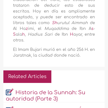
trataron de deducir esto de sus
escritos. Hoy en día es ampliamente
aceptado
, y puede ser encontrado en
libros tales como
Sh
urutul Aimmah
de
Al Ha
z
imi, el
Muqaddima
de Ibn A
s
-
S
ala
h
,
Hadius
Sari
de Ibn
H
ayar, entre
otros.
El Imam Bujari murió en el año 256 H. en
Jaratnak, la ciudad donde nació.
Related Articles
Historia de la Sunnah: Su
autoridad (Parte 3)