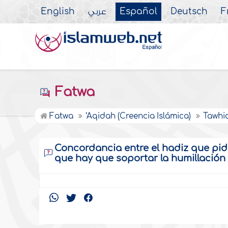
English
عربي
Español
Deutsch
F
Fatwa
Fatwa
‘Aqidah (Creencia Islámica)
Tawhid
Concordancia entre el hadiz que pid
que hay que soportar la humillación 