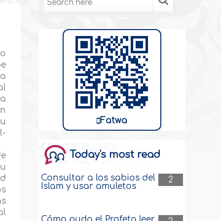
do
be
 a
al
 a
in
Fatwa
su
l-
Today's most read
de
su
Consultar a los sabios del
ed
2
Islam y usar amuletos
os
as
al
Cómo pudo el Profeta leer