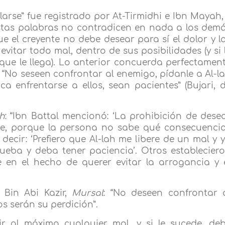
larse” fue registrado por At-Tirmidhi e Ibn Mayah,
stas palabras no contradicen en nada a los dem
que el creyente no debe desear para sí el dolor y l
vitar todo mal, dentro de sus posibilidades (y si 
que le llega). Lo anterior concuerda perfectamen
: “No seseen confrontar al enemigo, pídanle a Al-l
oca enfrentarse a ellos, sean pacientes” (Bujari, 
h
: “Ibn Battal mencionó: ‘La prohibición de dese
de, porque la persona no sabe qué consecuenci
decir: ‘Prefiero que Al-lah me libere de un mal y 
eba y deba tener paciencia’. Otros establecier
e en el hecho de querer evitar la arrogancia y 
 Bin Abi Kazir,
Mursal
: “No deseen confrontar 
s serán su perdición”.
nir al máximo cualquier mal, y si le sucede, de