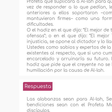
Profeta que suplicara a Al-lah para qu
vez de responder a lo que pedían, l
anteriores a ellos soportaron −com
mantuvieron firmes− como una form
dificultades.
O el hadiz en el que dijo: “El mejor d
ofensas”; o en el que dijo: “El mejo
injusticia, se opone al dictador y lo l
Ustedes como sabios y expertos de la 
existentes al respecto, que si uno cu
encarcelado y arruinaría su futuro.
hadiz que pide que el creyente no se
humillación por la causa de Al-lah.
Respuesta
Las alabanzas sean para Al-lah, Se
bendiciones sean con el Profeta M
discípulos.