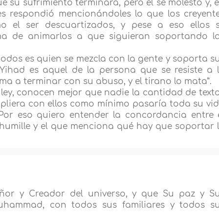
e su sufrimiento terminara, pero él se molestó y, 
es respondió mencionándoles lo que los creyent
o el ser descuartizados, y pese a eso ellos 
a de animarlos a que siguieran soportando l
e todos es quien se mezcla con la gente y soporta s
r Yihad es aquel de la persona que se resiste a 
lama a terminar con su abuso, y el tirano lo mata”.
ley, conocen mejor que nadie la cantidad de text
mpliera con ellos como mínimo pasaría toda su vi
 Por eso quiero entender la concordancia entre 
 humille y el que menciona qué hay que soportar 
ñor y Creador del universo, y que Su paz y S
uhammad, con todos sus familiares y todos s