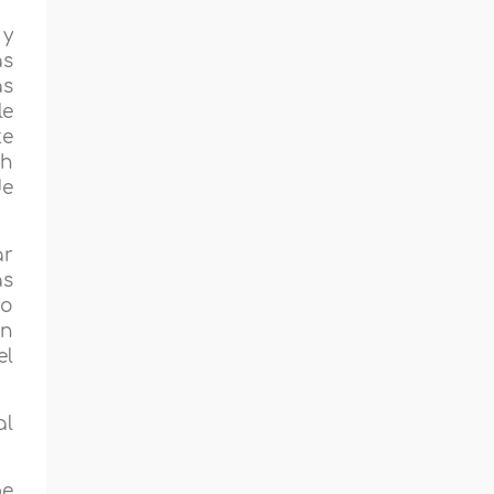
 y
ás
as
le
te
ah
de
ar
as
yo
on
el
al
be