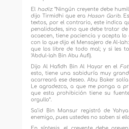
El
hadiz
: “Ningún creyente debe humil
dijo Tirmidhi que era
Hasan Garib
. E
textos, por el contrario, este indica 
penalidades, sino que debe tratar de e
acaecen, tiene paciencia y acepta lo 
con lo que dijo el Mensajero de Al-lah
que los libre de todo mal; y si les t
‘Abdul-lah Bin Abu Aufi).
Dijo Al Hafidh Bin Al Hayar en el
Fat
esto, tiene una sabiduría muy gran
acarreará ese deseo. Abu Baker solía 
Le agradezca, a que me ponga a pru
que esta prohibición tiene su fuent
orgullo”.
Sa’id Bin Mansur registró de Yahya
enemigo, pues ustedes no saben si ello
En síntesis, el creyente debe preve