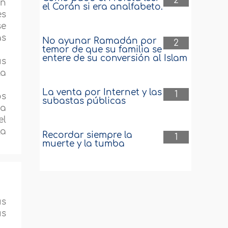
2
en
el Corán si era analfabeto.
es
se
as
No ayunar Ramadán por
2
temor de que su familia se
entere de su conversión al Islam
us
la
La venta por Internet y las
1
os
subastas públicas
da
el
la
Recordar siempre la
1
muerte y la tumba
us
us