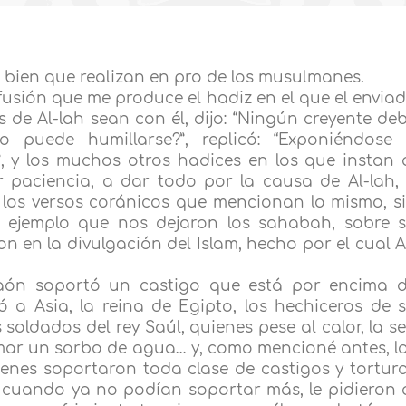
 bien que realizan en pro de los musulmanes.
fusión que me produce el hadiz en el que el envia
s de Al-lah sean con él, dijo: “Ningún creyente de
o puede humillarse?”, replicó: “Exponiéndose
, y los muchos otros hadices en los que instan 
r paciencia, a dar todo por la causa de Al-lah,
e los versos coránicos que mencionan lo mismo, s
l ejemplo que nos dejaron los sahabah, sobre 
n en la divulgación del Islam, hecho por el cual A
aón soportó un castigo que está por encima 
ó a Asia, la reina de Egipto, los hechiceros de 
os soldados del rey Saúl, quienes pese al calor, la s
tomar un sorbo de agua… y, como mencioné antes, l
enes soportaron toda clase de castigos y tortur
 cuando ya no podían soportar más, le pidieron 