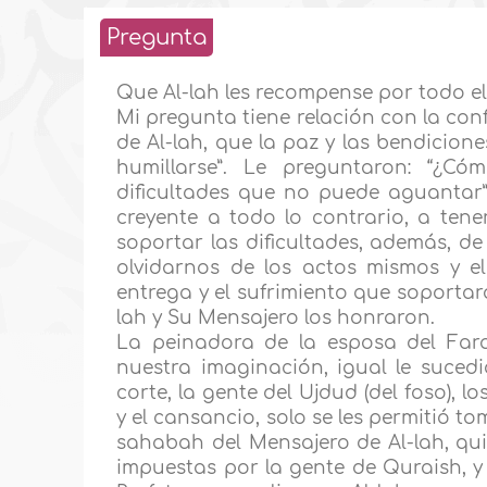
Pregunta
Que Al-lah les recompense por todo el
Mi pregunta tiene relación con la con
de Al-lah, que la paz y las bendicione
humillarse”. Le preguntaron: “¿Cóm
dificultades que no puede aguantar”
creyente a todo lo contrario, a tene
soportar las dificultades, además, d
olvidarnos de los actos mismos y e
entrega y el sufrimiento que soportaro
lah y Su Mensajero los honraron.
La peinadora de la esposa del Far
nuestra imaginación, igual le sucedi
corte, la gente del Ujdud (del foso), l
y el cansancio, solo se les permitió 
sahabah del Mensajero de Al-lah, qui
impuestas por la gente de Quraish, y