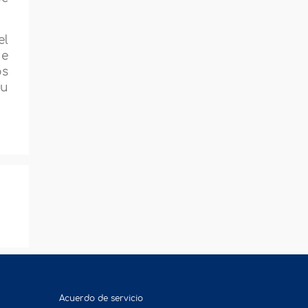
el
ue
os
su
Acuerdo de servicio