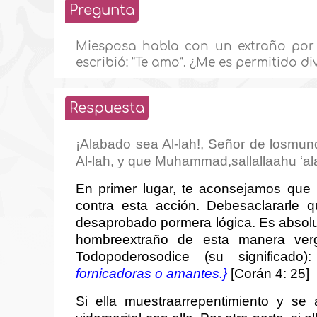
Pregunta
Miesposa habla con un extraño por t
escribió: “Te amo”. ¿Me es permitido d
Respuesta
¡Alabado sea Al-lah!, Señor de losmun
Al-lah, y que Muhammad,sallallaahu ‘al
En primer lugar, te aconsejamos que 
contra esta acción. Debesaclararle 
desaprobado pormera lógica. Es absolu
hombreextraño de esta manera verg
Todopoderosodice (su significado
fornicadoras o amantes.}
[Corán 4: 25]
Si ella muestraarrepentimiento y se 