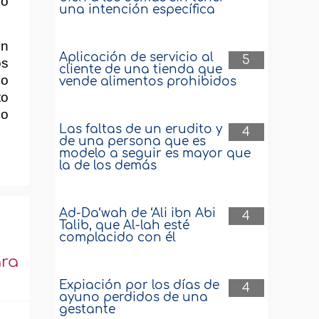
do
una intención específica
en
Aplicación de servicio al
5
os
cliente de una tienda que
mo
vende alimentos prohibidos
to
lo
Las faltas de un erudito y
4
de una persona que es
modelo a seguir es mayor que
la de los demás
Ad-Da‘wah de ‘Ali ibn Abi
4
Talib, que Al-lah esté
complacido con él
ara
Expiación por los días de
4
ayuno perdidos de una
gestante