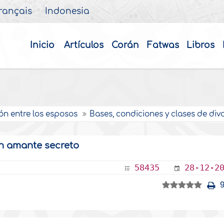
rançais
Indonesia
Inicio
Artículos
Corán
Fatwas
Libros
ón entre los esposos
Bases, condiciones y clases de div
un amante secreto
58435
28-12-2
9