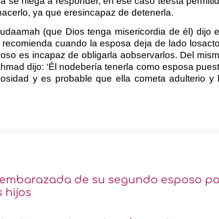
 ella se niega a responder, en ese caso teestá permiti
 hacerlo, ya que eresincapaz de detenerla.
 Qudaamah (que Dios tenga misericordia de él) dijo 
 se recomienda cuando la esposa deja de lado losact
poso es incapaz de obligarla aobservarlos. Del mis
hmad dijo: ‘Él nodebería tenerla como esposa pues
iosidad y es probable que ella cometa adulterio y 
ar embarazada de su segundo esposo p
 hijos