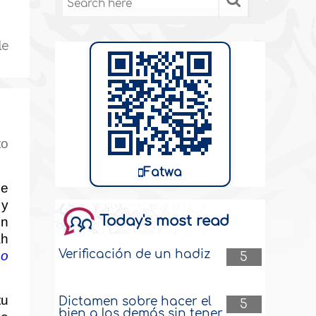
le
to
Fatwa
le
 y
Today's most read
un
ah
Verificación de un hadiz
mo
5
tu
Dictamen sobre hacer el
5
bien a los demás sin tener