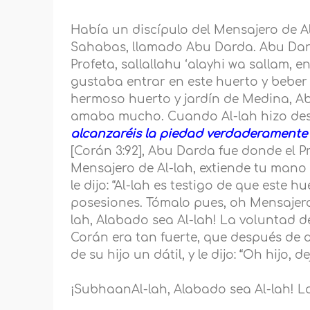
Había un discípulo del Mensajero de Al
Sahabas, llamado Abu Darda. Abu Dard
Profeta, sallallahu ‘alayhi wa sallam, en
gustaba entrar en este huerto y beber 
hermoso huerto y jardín de Medina, Ab
amaba mucho. Cuando Al-lah hizo desce
alcanzaréis la piedad verdaderamente 
[Corán 3:92], Abu Darda fue donde el P
Mensajero de Al-lah, extiende tu mano h
le dijo: “Al-lah es testigo de que este 
posesiones. Tómalo pues, oh Mensajero 
lah, Alabado sea Al-lah! La voluntad 
Corán era tan fuerte, que después de do
de su hijo un dátil, y le dijo: “Oh hijo, 
¡SubhaanAl-lah, Alabado sea Al-lah! L