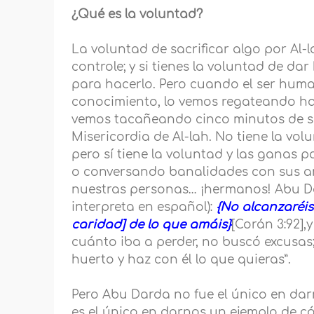
¿Qué es la voluntad?
La voluntad de sacrificar algo por Al
controle; y si tienes la voluntad de dar
para hacerlo. Pero cuando el ser hum
conocimiento, lo vemos regateando ha
vemos tacañeando cinco minutos de su 
Misericordia de Al-lah. No tiene la vol
pero sí tiene la voluntad y las gana
o conversando banalidades con sus a
nuestras personas… ¡hermanos! Abu Dar
interpreta en español):
{No alcanzaréis
caridad] de lo que amáis}
[Corán 3:92],
cuánto iba a perder, no buscó excusas;
huerto y haz con él lo que quieras”.
Pero Abu Darda no fue el único en da
es el único en darnos un ejemplo de c