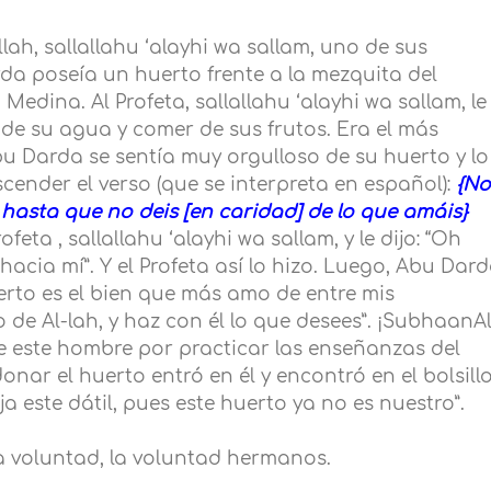
lah, sallallahu ‘alayhi wa sallam, uno de sus
a poseía un huerto frente a la mezquita del
 Medina. Al Profeta, sallallahu ‘alayhi wa sallam, le
de su agua y comer de sus frutos. Era el más
u Darda se sentía muy orgulloso de su huerto y lo
nder el verso (que se interpreta en español):
{N
hasta que no deis [en caridad] de lo que amáis}
rofeta
, sallallahu ‘alayhi wa sallam, y le dijo: “Oh
acia mí”. Y el Profeta así lo hizo. Luego, Abu Dar
huerto es el bien que más amo de entre mis
de Al-lah, y haz con él lo que desees”. ¡SubhaanAl
de este hombre por practicar las enseñanzas del
nar el huerto entró en él y encontró en el bolsill
deja este dátil, pues este huerto ya no es nuestro”.
a voluntad, la voluntad hermanos.