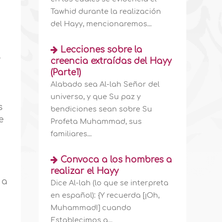
Tawhid durante la realización
del Hayy, mencionaremos...
Lecciones sobre la
o
creencia extraídas del Hayy
(Parte1)
Alabado sea Al-lah Señor del
universo, y que Su paz y
s
bendiciones sean sobre Su
e
Profeta Muhammad, sus
familiares...
Convoca a los hombres a
realizar el Hayy
 a
Dice Al-lah (lo que se interpreta
en español): {Y recuerda [¡Oh,
Muhammad!] cuando
Establecimos a...