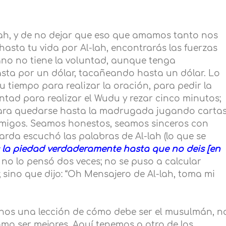
-lah, y de no dejar que eso que amamos tanto nos
 hasta tu vida por Al-lah, encontrarás las fuerzas
ano no tiene la voluntad, aunque tenga
sta por un dólar, tacañeando hasta un dólar. Lo
tiempo para realizar la oración, para pedir la
untad para realizar el Wudu y rezar cinco minutos;
s para quedarse hasta la madrugada jugando carta
migos. Seamos honestos, seamos sinceros con
da escuchó las palabras de Al-lah (lo que se
 la piedad verdaderamente hasta que no deis [en
y no lo pensó dos veces; no se puso a calcular
 sino que dijo: “Oh Mensajero de Al-lah, toma mi
rnos una lección de cómo debe ser el musulmán, n
ómo ser mejores. Aquí tenemos a otro de los