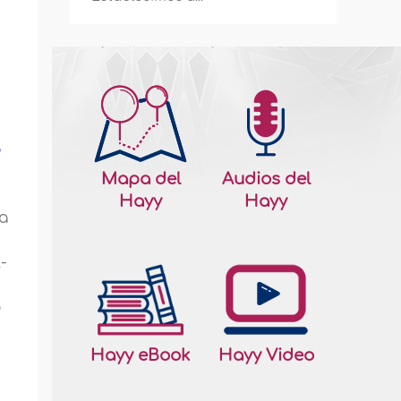
o
Mapa del
Audios del
Hayy
Hayy
da
-
o
Hayy eBook
Hayy Video