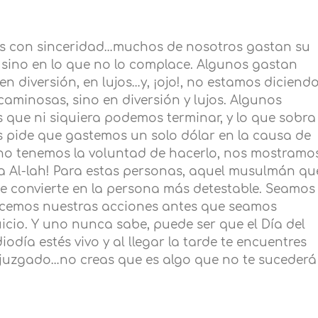
s con sinceridad…muchos de nosotros gastan su
, sino en lo que no lo complace. Algunos gastan
en diversión, en lujos…y, ¡ojo!, no estamos diciend
caminosas, sino en diversión y lujos. Algunos
que ni siquiera podemos terminar, y lo que sobra
os pide que gastemos un solo dólar en la causa de
, no tenemos la voluntad de hacerlo, nos mostramo
a Al-lah! Para estas personas, aquel musulmán qu
, se convierte en la persona más detestable. Seamos
icemos nuestras acciones antes que seamos
uicio. Y uno nunca sabe, puede ser que el Día del
odía estés vivo y al llegar la tarde te encuentres
er juzgado…no creas que es algo que no te sucederá