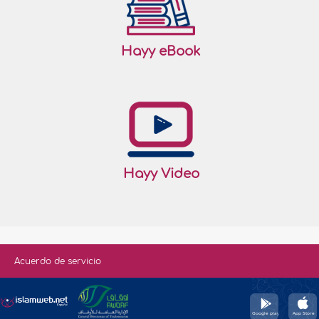
Hayy eBook
Hayy Video
Acuerdo de servicio