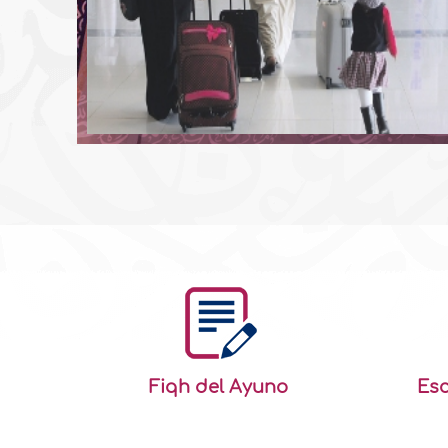
yude a
bre...
Fiqh del Ayuno
Esc