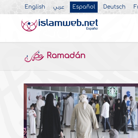
English
عربي
Español
Deutsch
F
Ramadán
uno
listado
 muchas
o a si
ah esta