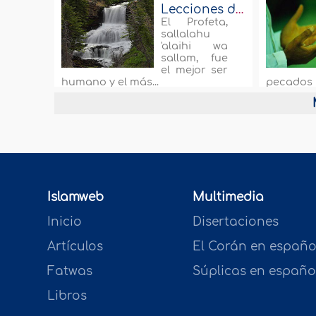
buscamos
Lecciones de generosidad del hombre más generoso
El Profeta,
sallalahu
'alaihi wa
sallam, fue
el mejor ser
humano y el más...
pecados
afectan...
Islamweb
Multimedia
Inicio
Disertaciones
Artículos
El Corán en españo
Fatwas
Súplicas en españo
Libros