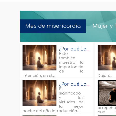
Mes de misericordia
Mujer y 
¿Por qué Lailatul Qadr? (parte 4 de 4)
Esto
también
muestra la
importancia
de la
intención, en el...
Duján:...
¿Por qué Lailatul Qadr? (parte 1 de 4)
El
significado
y las
virtudes de
la mejor
arrepen
noche del año Introducción...
que fi