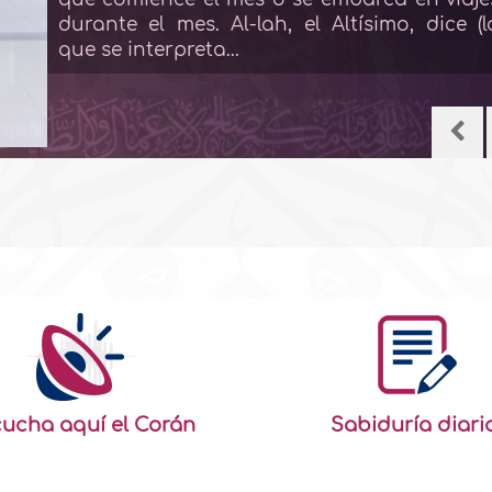
durante el mes. Al-lah, el Altísimo, dice (l
que se interpreta...
ucha aquí el Corán
Sabiduría diari