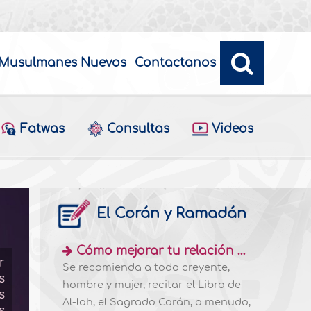
Musulmanes Nuevos
Contactanos
Fatwas
Consultas
Videos
El Corán y Ramadán
Érrores que se cometen en el mome
iniciar el ayuno)
Cómo mejorar tu relación con el Corán
r
Se recomienda a todo creyente,
s
Algunos ayunantes suelen cometer los sigui
hombre y mujer, recitar el Libro de
s
Ramadán: Hay personas que no toman el Su
Al-lah, el Sagrado Corán, a menudo,
s