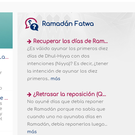
Ramadán Fatwa
Recuperar los días de Ramadán durante los diez días de Dhuul-Hiyya
¿Es válido ayunar los primeros diez
días de Dhul-Hiyya con dos
¿Por qué Lailatul Qadr? (parte 2 de 4)
intenciones (Niyya)? Es decir, ¿tener
la intención de ayunar los diez
r
primeros..
más
o
¿Retrasar la reposición (Qada) de Ramadán por ignorancia obliga a pagar una expiación (Kaffarah)?
Impide que Satanás circule por tu sangre
No ayuné días que debía reponer
s
e
de Ramadán porque no sabía que
y
cuando uno no ayunaba días en
l
Ramadán, debía reponerlos luego...
más