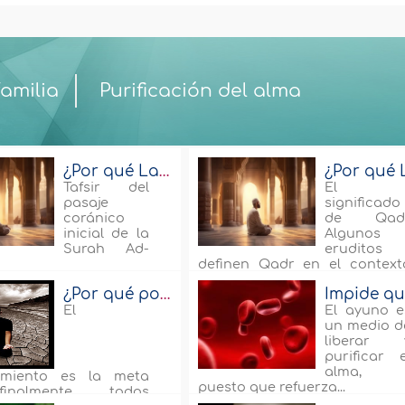
familia
Purificación del alma
¿Por qué Lailatul Qadr? (parte 3 de 4)
Tafsir del
El
pasaje
significado
coránico
de Qad
inicial de la
Algunos
Surah Ad-
eruditos
definen Qadr en el context
de...
¿Por qué posponemos el arrepentimiento?
El
El ayuno e
un medio d
liberar 
purificar e
alma,
timiento es la meta
puesto que refuerza...
nalmente todos