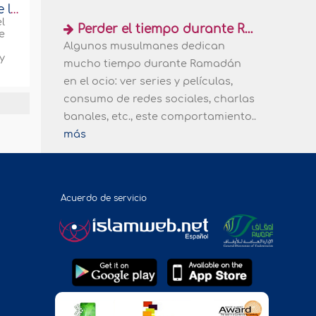
Señales de la aceptación del ayuno de Ramadán
l
Perder el tiempo durante Ramadán
e
Algunos musulmanes dedican
y
mucho tiempo durante Ramadán
en el ocio: ver series y películas,
consumo de redes sociales, charlas
banales, etc., este comportamiento..
más
Acuerdo de servicio