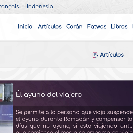
rançais
Indonesia
Inicio
Artículos
Corán
Fatwas
Libros
Artículos
Él ayuno del viajero
Se permite a la persona que viaja suspende
el ayuno durante Ramadán y compensar lo
días que no ayune, si está viajando ante
que comience el mes o se embarca en viaje