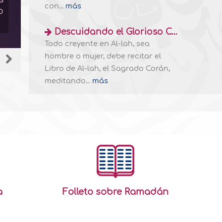
Profeta Muhammad, sallallahu ‘alaihi wa
con...
más
o
Sunnah que está prescrita sin importar
obligatorio o uno voluntario. Asimismo, mot
Descuidando el Glorioso Corán
Todo creyente en Al-lah, sea
hombre o mujer, debe recitar el
Libro de Al-lah, el Sagrado Corán,
meditando...
más
a
Folleto sobre Ramadán