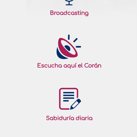
Té paquistano
• ¾ litro de agua • ½ litro de leche • 4
Broadcasting
cucharadas colmadas de azúcar • 3
cucharadas de té negro en hojas ó 6
bolsitas • 1 cucharadita de canela • ½
cucharadita de jengibre molido, • ¼ de
cucharadita de clavo molido • ¼ de
cucharadita de..
más
153275
19/07/2009
Escucha aquí el Corán
Té moruno con hierbabuena
• Agua hirviendo • 1/2 cucharadita de té
verde por persona • 2 cucharaditas de
azúcar por persona • 1 manojo grande de
hierbabuena fresca • 2 cucharadas de
Sabiduría diaria
agua de azahar En una tetera ponemos
el té y lo lavamos 2 veces con un poco de
agua hirviendo, guardando la infusión