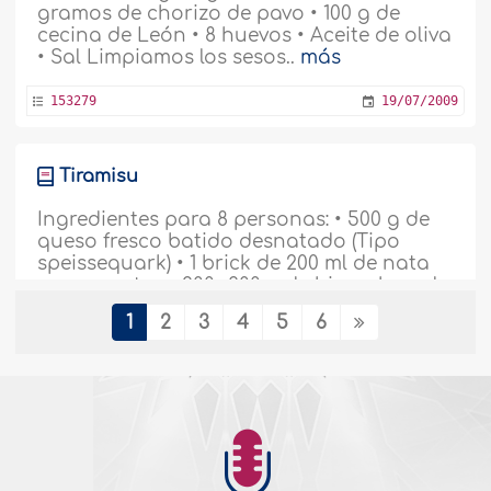
gramos de chorizo de pavo • 100 g de
cecina de León • 8 huevos • Aceite de oliva
• Sal Limpiamos los sesos..
más
153279
19/07/2009
Tiramisu
Ingredientes para 8 personas: • 500 g de
queso fresco batido desnatado (Tipo
speissequark) • 1 brick de 200 ml de nata
para montar • 200- 300 g de bizcochos al
huevo (de soletilla) • 1 cucharada sopera
1
2
3
4
5
6
de cacao en polvo • 1 vaso de café fuerte
recién hecho • 8 cucharadas soperas de
azúcar..
más
153277
19/07/2009