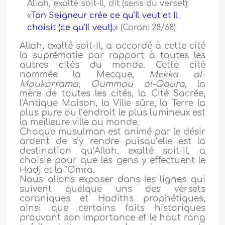
Allah, exalté soit-Il, dit (sens du verset):
«
Ton Seigneur crée ce qu’Il veut et Il
choisit (ce qu’Il veut).
» (Coran: 28/68)
Allah, exalté soit-Il, a accordé à cette cité
la suprématie par rapport à toutes les
autres cités du monde. Cette cité
nommée la Mecque,
Mekka al-
Moukarrama
,
Oummou al-Qoura
, la
mère de toutes les cités, la Cité Sacrée,
l'Antique Maison, la Ville sûre, la Terre la
plus pure ou l’endroit le plus lumineux est
la meilleure ville au monde.
Chaque musulman est animé par le désir
ardent de s’y rendre puisqu’elle est la
destination qu’Allah, exalté soit-Il, a
choisie pour que les gens y effectuent le
Hadj et la ‘Omra.
Nous allons exposer dans les lignes qui
suivent quelque uns des versets
coraniques et Hadiths prophétiques,
ainsi que certains faits historiques
prouvant son importance et le haut rang