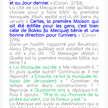
et au Jour dernier.
» (Coran : 2/126)
La cité de La Mecque est celle qu’Allah a
choisie pour y faire bâtir la première
mosquée. Allah, exalté soit-Il, dit (sens du
verset): «
Certes, la première Maison qui
ait été édifiée pour les gens, c'est bien
celle de Bakka (la Mecque) bénie et une
bonne direction pour l'univers.
» (Coran :
2/96).
Dans un hadith rapporté par Boukhari,
Abou Dharr, qu'Allah soit satisfait de lui,
a dit: « J’ai dit : ‘’Ô Messager d'Allah !
Quelle est la première mosquée bâtie sur
terre ? »
« La Mosquée sacrée. »
Me répondit-Il. ‘’
Et puis quelle autre? ’Continuai-je. Il me
répondit :
« Ensuite, ce fut la mosquée Al-
Aqsa (de Jérusalem). »
‘’ Combien de
temps entre leurs constructions ? ’’
Repris-je.
« Quarante ans
», répliqua-t-Il.
Puis Il ajouta :
’’Prie là où l'horaire de la
prière survient, car la faveur y est.’’ »
La Mecque est aussi la destination qui a