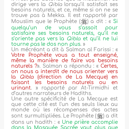
dirige vers la
Qibla
lorsqu’il satisfait ses
besoins naturels, et ce, même si on ne se
trouve pas à Mekka. Il est rapporté par
Mouslim que le Prophète (
) a dit : «
Si
quelqu’un de vous s’assoit pour
satisfaire ses besoins naturels, qu’il ne
s’oriente pas vers la
Qibla
et qu’il ne lui
tourne pas le dos non plus
. »
Un mécréant a dit à Salman al Farissi : «
Votre Prophète vous a tout enseigné,
même la manière de faire vos besoins
naturels ?
». Salman a répondu : «
Certes,
on nous a interdit de nous orienter vers
la
Qibla
(direction de La Mecque) en
faisant les besoins naturels ou en
urinant
. » rapporté par At-Tirmidhi et
d’autres narrateurs de Hadiths.
Une autre spécificité de La Mecque est
que cette cité est l’un des seuls lieux au
monde où les récompenses des actes
sont surmultipliées. Le Prophète (
) a dit
dans un hadith : «
Une prière accomplie
dans la Mosquée Sacrée vaut plus que