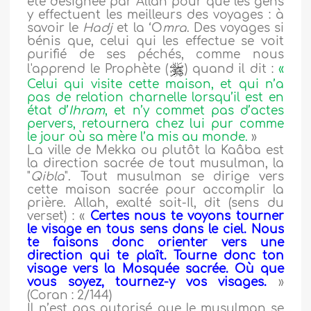
été désignée par Allah pour que les gens
y effectuent les meilleurs des voyages : à
savoir le
Hadj
et la ‘O
mra
. Des voyages si
bénis que, celui qui les effectue se voit
purifié de ses péchés, comme nous
l'apprend le Prophète (
) quand il dit :
«
Celui qui visite cette maison, et qui n’a
pas de relation charnelle lorsqu’il est en
état d’
Ihram
, et n’y commet pas d’actes
pervers, retournera chez lui pur comme
le jour où sa mère l’a mis au monde.
»
La ville de Mekka ou plutôt la Kaâba est
la direction sacrée de tout musulman, la
"
Qibla
". Tout musulman se dirige vers
cette maison sacrée pour accomplir la
prière. Allah, exalté soit-Il, dit (sens du
verset) : «
Certes nous te voyons tourner
le visage en tous sens dans le ciel. Nous
te faisons donc orienter vers une
direction qui te plaît. Tourne donc ton
visage vers la Mosquée sacrée. Où que
vous soyez, tournez-y vos visages.
»
(Coran : 2/144)
Il n’est pas autorisé que le musulman se