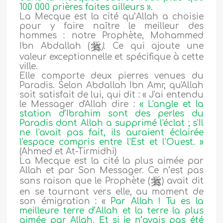
100 000 prières faites ailleurs ».
La Mecque est la cité qu’Allah a choisie
pour y faire naître le meilleur des
hommes : notre Prophète, Mohammed
Ibn Abdallah (
)
. Ce qui ajoute une
valeur exceptionnelle et spécifique à cette
ville.
Elle comporte deux pierres venues du
Paradis. Selon Abdallah Ibn Amr, qu'Allah
soit satisfait de lui, qui dit : « J'ai entendu
le Messager d'Allah dire :
« L'angle et la
station d’Ibrahim sont des perles du
Paradis dont Allah a supprimé l'éclat ; s'Il
ne l'avait pas fait, ils auraient éclairée
l'espace compris entre l'Est et l'Ouest. »
(Ahmed et At-Tirmidhi)
La Mecque est la cité la plus aimée par
Allah et par Son Messager. Ce n’est pas
sans raison que le Prophète (
) avait dit
en se tournant vers elle, au moment de
son émigration : «
Par Allah ! Tu es la
meilleure terre d’Allah et la terre la plus
aimée par Allah. Et si je n’avais pas été