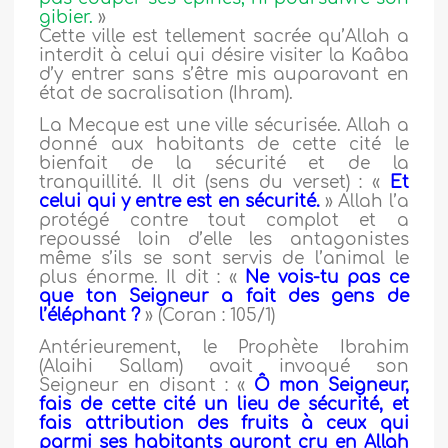
gibier.
»
Cette ville est tellement sacrée qu’Allah a
interdit à celui qui désire visiter la Kaâba
d’y entrer sans s’être mis auparavant en
état de sacralisation (Ihram).
La Mecque est une ville sécurisée. Allah a
donné aux habitants de cette cité le
bienfait de la sécurité et de la
tranquillité. Il dit (sens du verset) : «
Et
celui qui y entre est en sécurité.
» Allah l’a
protégé contre tout complot et a
repoussé loin d’elle les antagonistes
même s’ils se sont servis de l’animal le
plus énorme. Il dit : «
Ne vois-tu pas ce
que ton Seigneur a fait des gens de
l’éléphant ?
» (Coran : 105/1)
Antérieurement, le Prophète Ibrahim
(Alaihi Sallam) avait invoqué son
Seigneur en disant : «
Ô mon Seigneur,
fais de cette cité un lieu de sécurité, et
fais attribution des fruits à ceux qui
parmi ses habitants auront cru en Allah