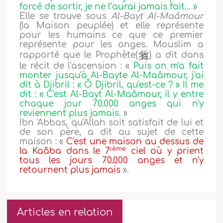
forcé de sortir, je ne l’aurai jamais fait… »
Elle se trouve sous
Al-Bayt Al-Maâmour
(la Maison peuplée) et elle représente
pour les humains ce que ce premier
représente pour les anges. Mouslim a
rapporté que le Prophète(
) a dit dans
le récit de l'ascension : «
Puis on m'a fait
monter jusqu'à Al-Bayte Al-Maâmour, j'ai
dit à Djibril : « Ô Djibril, qu'est-ce ? » Il me
dit : « C'est Al-Bayt Al-Maâmour, il y entre
chaque jour 70.000 anges qui n'y
reviennent plus jamais
. »
Ibn 'Abbas, qu'Allah soit satisfait de lui et
de son père, a dit au sujet de cette
maison : «
C'est une maison au dessus de
ième
la Kaâba dans le 7
ciel où y prient
tous les jours 70.000 anges et n'y
retournent plus
jamais
».
Articles en relation