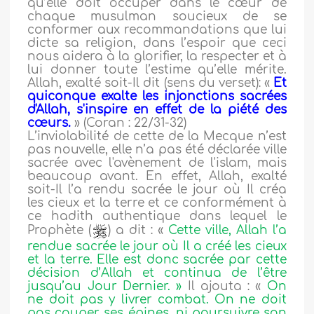
qu’elle doit occuper dans le cœur de
chaque musulman soucieux de se
conformer aux recommandations que lui
dicte sa religion, dans l’espoir que ceci
nous aidera à la glorifier, la respecter et à
lui donner toute l’estime qu’elle mérite.
Allah, exalté soit-Il dit (sens du verset): «
Et
quiconque exalte les injonctions sacrées
d'Allah, s'inspire en effet de la piété des
cœurs.
» (Coran : 22/31-32)
L’inviolabilité de cette de la Mecque n’est
pas nouvelle, elle n’a pas été déclarée ville
sacrée avec l'avènement de l'islam, mais
beaucoup avant. En effet, Allah, exalté
soit-Il l’a rendu sacrée le jour où Il créa
les cieux et la terre et ce conformément à
ce hadith authentique dans lequel le
Prophète (
) a dit : «
Cette ville, Allah l’a
rendue sacrée le jour où Il a créé les cieux
et la terre. Elle est donc sacrée par cette
décision d’Allah et continua de l’être
jusqu’au Jour Dernier. »
Il ajouta : «
On
ne doit pas y livrer combat. On ne doit
pas couper ses épines, ni poursuivre son