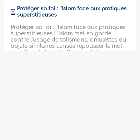
Protéger sa foi : l’Islam face aux pratiques
superstitieuses
Protéger sa foi : l’Islam face aux pratiques
superstitieuses L’islam met en garde
contre l’usage de talismans, amulettes ou
objets similaires censés repousser le mal
ou attirer le bien. Cette interdiction
s’inscrit dans une vision qui rejette toute
forme de superstition ou d’attribution de
pouvoirs à..
plus
247627
01/07/2026
Hadith concernant la générosité le jour
de ‘Achourâ’
Nous nous approchons du dixième jour
du mois de Moharram durant lequel Allah,
Exalté soit-Il, sauva Moussa (Moïse), 'Alaihi