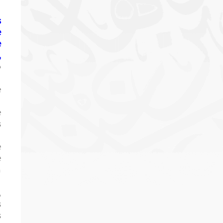
s
e
e
,
»
e
e
s
e
e
n
,
s
s