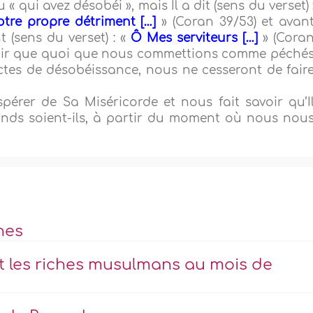
 « qui avez désobéi », mais Il a dit (sens du verset) 
otre propre détriment […]
» (Coran 39/53) et avan
t (sens du verset) : «
Ô Mes serviteurs […]
» (Cora
savoir que quoi que nous commettions comme péché
tes de désobéissance, nous ne cesseront de fair
pérer de Sa Miséricorde et nous fait savoir qu’I
ands soient-ils, à partir du moment où nous nou
nes
t les riches musulmans au mois de