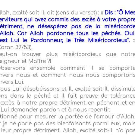
llah, exalté soit-Il, dit (sens du verset) : «
Dis : "Ô Me
erviteurs qui avez commis des excès à votre propr
étriment, ne désespérez pas de la miséricord
'Allah. Car Allah pardonne tous les péchés. Oui
'est Lui le Pardonneur, le Très Miséricordieux".
Coran 39/53).
eut-on trouver plus miséricordieux que notr
eigneur et Maître ?!
bservons ensemble comment Il se comport
nvers nous et comment nous nous comporton
nvers Lui.
ous Lui désobéissons et Il, exalté soit-Il, dissimul
ns dans le péché et Il fait preuve de toléranc
excès à notre propre détriment en péchant et e
à Lui demander pardon et à nous repentir.
ionné pour mesurer la portée de l’amour d’Allah
 et je ne parle pas des bienfaisants parmi eux, mai
ur propre détriment. Allah, exalté soit-Il, n’a pa