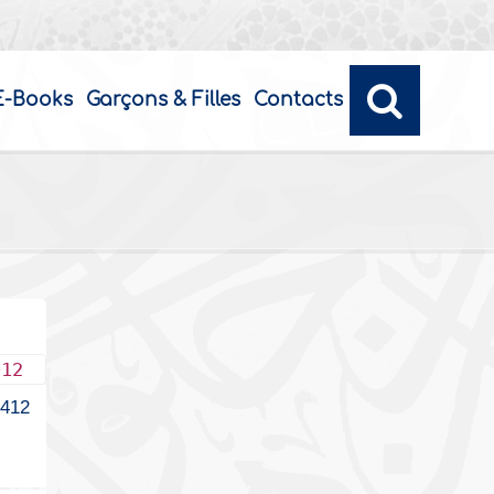
E-Books
Garçons & Filles
Contacts
012
2412