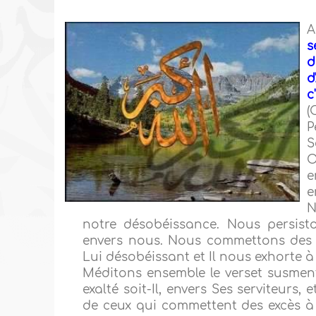
A
s
d
d
c
(
P
S
O
e
e
N
notre désobéissance. Nous persisto
envers nous. Nous commettons des 
Lui désobéissant et Il nous exhorte 
Méditons ensemble le verset susment
exalté soit-Il, envers Ses serviteurs,
de ceux qui commettent des excès à le