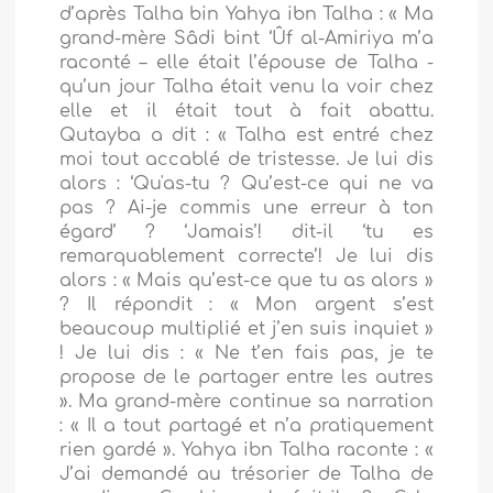
d’après Talha bin Yahya ibn Talha : « Ma
grand-mère Sâdi bint ‘Ûf al-Amiriya m’a
raconté – elle était l’épouse de Talha -
qu’un jour Talha était venu la voir chez
elle et il était tout à fait abattu.
Qutayba a dit : « Talha est entré chez
moi tout accablé de tristesse. Je lui dis
alors : ‘Qu'as-tu ? Qu’est-ce qui ne va
pas ? Ai-je commis une erreur à ton
égard’ ? ‘Jamais’! dit-il ‘tu es
remarquablement correcte’! Je lui dis
alors : « Mais qu’est-ce que tu as alors »
? Il répondit : « Mon argent s’est
beaucoup multiplié et j’en suis inquiet »
! Je lui dis : « Ne t’en fais pas, je te
propose de le partager entre les autres
». Ma grand-mère continue sa narration
: « Il a tout partagé et n’a pratiquement
rien gardé ». Yahya ibn Talha raconte : «
J’ai demandé au trésorier de Talha de