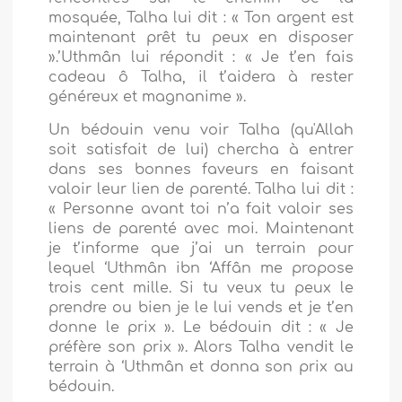
mosquée, Talha lui dit : « Ton argent est
maintenant prêt tu peux en disposer
».’Uthmân lui répondit : « Je t’en fais
cadeau ô Talha, il t’aidera à rester
généreux et magnanime ».
Un bédouin venu voir Talha (qu'Allah
soit satisfait de lui) chercha à entrer
dans ses bonnes faveurs en faisant
valoir leur lien de parenté. Talha lui dit :
« Personne avant toi n’a fait valoir ses
liens de parenté avec moi. Maintenant
je t’informe que j’ai un terrain pour
lequel ‘Uthmân ibn ‘Affân me propose
trois cent mille. Si tu veux tu peux le
prendre ou bien je le lui vends et je t’en
donne le prix ». Le bédouin dit : « Je
préfère son prix ». Alors Talha vendit le
terrain à ‘Uthmân et donna son prix au
bédouin.