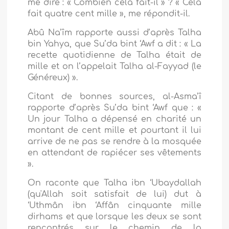
me dire : « Combien cela fait-il » ? « Cela
fait quatre cent mille », me répondit-il.
Abû Na’îm rapporte aussi d’après Talha
bin Yahya, que Su’da bint ‘Awf a dit : « La
recette quotidienne de Talha était de
mille et on l’appelait Talha al-Fayyad (le
Généreux) ».
Citant de bonnes sources, al-Asma’î
rapporte d’après Su’da bint ‘Awf que : «
Un jour Talha a dépensé en charité un
montant de cent mille et pourtant il lui
arrive de ne pas se rendre à la mosquée
en attendant de rapiécer ses vêtements
».
On raconte que Talha ibn ‘Ubaydallah
(qu'Allah soit satisfait de lui) dut à
‘Uthmân ibn ‘Affân cinquante mille
dirhams et que lorsque les deux se sont
rencontrés sur le chemin de la