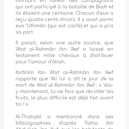
montant en faveur des Compagnons
qui ont participé à la bataille de Badr et
ils étaient une centaine. Chacun d’eux a
reçu quatre cents dinars. Il y avait parmi
eux ‘Uthmân (qui est calife) et qui a pris
sa part.
Il parait, selon une autre source, que
‘Abd al-Rahmân ibn ‘Awf a laissé en
testament mille chevaux à distribuer
pour l’amour d’Allah.
Ibrâhîm ibn ‘Abd al-Rahmân ibn ‘Awf
rapporte que ‘Alî lui a dit le jour de la
mort de ‘Abd al-Rahmân ibn ‘Awf : « Vas-
y maintenant, tu ne fais que récolter les
fruits, le plus difficile est déjà fait avant
toi ! ».
Al-Thahabî a mentionné dans ses
bibliographies d’après Talha ibn