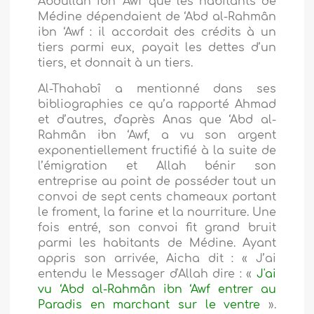
Abdullah ibn ‘Awf que les habitants de
Médine dépendaient de ‘Abd al-Rahmân
ibn ‘Awf : il accordait des crédits à un
tiers parmi eux, payait les dettes d’un
tiers, et donnait à un tiers.
Al-Thahabî a mentionné dans ses
bibliographies ce qu’a rapporté Ahmad
et d’autres, d'après Anas que ‘Abd al-
Rahmân ibn ‘Awf, a vu son argent
exponentiellement fructifié à la suite de
l’émigration et Allah bénir son
entreprise au point de posséder tout un
convoi de sept cents chameaux portant
le froment, la farine et la nourriture. Une
fois entré, son convoi fit grand bruit
parmi les habitants de Médine. Ayant
appris son arrivée, Aicha dit : « J’ai
entendu le Messager d'Allah dire : «
J'ai
vu ‘Abd al-Rahmân ibn ‘Awf entrer au
Paradis en marchant sur le ventre
».