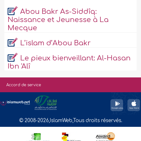
Abou Bakr As-Siddîq:
Naissance et Jeunesse à La
Mecque
L’islam d’Abou Bakr
Le pieux bienveillant: Al-Hasan
Ibn 'Alî
Accord de service
© 2008-2026,IslamWeb,Tous droits réservés.