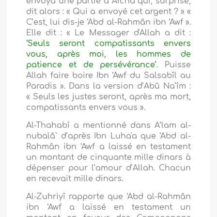
envoya une partie à Aicha qui, surprise,
dit alors : « Qui a envoyé cet argent ? » «
C’est, lui dis-je ‘Abd al-Rahmân ibn ‘Awf ».
Elle dit : « Le Messager d'Allah a dit :
‘Seuls seront compatissants envers
vous, après moi, les hommes de
patience et de persévérance’
. Puisse
Allah faire boire Ibn ‘Awf du Salsabîl au
Paradis ». Dans la version d’Abû Na’îm :
« Seuls les justes seront, après ma mort,
compatissants envers vous ».
Al-Thahabî a mentionné dans A’lam al-
nubalâ` d’après Ibn Luha'a que ‘Abd al-
Rahmân ibn ‘Awf a laissé en testament
un montant de cinquante mille dinars à
dépenser pour l’amour d’Allah. Chacun
en recevait mille dinars.
Al-Zuhriyî rapporte que ‘Abd al-Rahmân
ibn ‘Awf a laissé en testament un