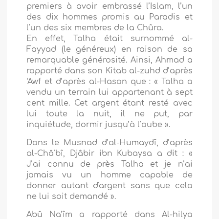
premiers à avoir embrassé l’Islam, l’un
des dix hommes promis au Paradis et
l’un des six membres de la Chûra.
En effet, Talha était surnommé al-
Fayyad (le généreux) en raison de sa
remarquable générosité. Ainsi, Ahmad a
rapporté dans son Kitab al-zuhd d’après
‘Awf et d’après al-Hasan que : « Talha a
vendu un terrain lui appartenant à sept
cent mille. Cet argent étant resté avec
lui toute la nuit, il ne put, par
inquiétude, dormir jusqu’à l’aube ».
Dans le Musnad d’al-Humaydî, d’après
al-Châ’bî, Djâbir ibn Kubaysa a dit : «
J’ai connu de près Talha et je n’ai
jamais vu un homme capable de
donner autant d'argent sans que cela
ne lui soit demandé ».
Abû Na’îm a rapporté dans Al-hilya