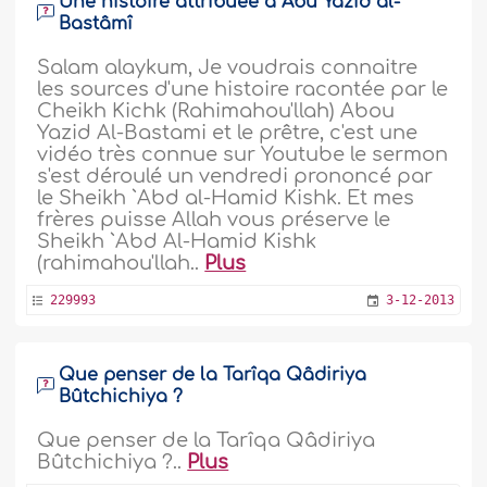
Une histoire attribuée à Abû Yazîd al-
Bastâmî
Salam alaykum, Je voudrais connaitre
les sources d'une histoire racontée par le
Cheikh Kichk (Rahimahou'llah) Abou
Yazid Al-Bastami et le prêtre, c'est une
vidéo très connue sur Youtube le sermon
s'est déroulé un vendredi prononcé par
le Sheikh `Abd al-Hamid Kishk. Et mes
frères puisse Allah vous préserve le
Sheikh `Abd Al-Hamid Kishk
(rahimahou'llah..
Plus
229993
3-12-2013
Que penser de la Tarîqa Qâdiriya
Bûtchichiya ?
Que penser de la Tarîqa Qâdiriya
Bûtchichiya ?..
Plus