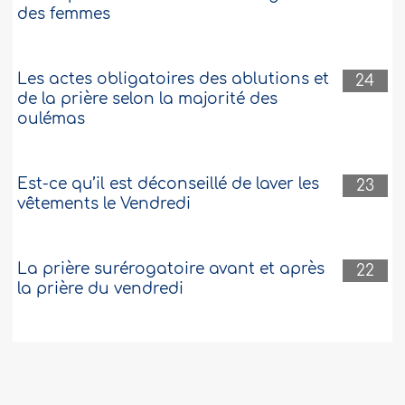
des femmes
Les actes obligatoires des ablutions et
24
de la prière selon la majorité des
oulémas
Est-ce qu’il est déconseillé de laver les
23
vêtements le Vendredi
La prière surérogatoire avant et après
22
la prière du vendredi
Le Nom Suprême d’Allah par lequel Il
22
donne si on Lui demande et exauce si
on L’invoque