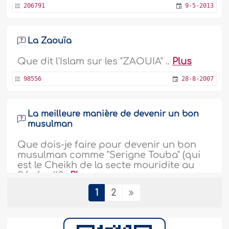
206791
9-5-2013
La Zaouïa
Que dit l'Islam sur les "ZAOUIA" ..
Plus
98556
28-8-2007
La meilleure manière de devenir un bon
musulman
Que dois-je faire pour devenir un bon
musulman comme "Serigne Touba" (qui
est le Cheikh de la secte mouridite au
Sénégal)?..
Plus
1
2
73728
23-4-2006
Tassawouf