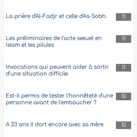
commencé à créer des problèmes pour
obtenir le divorce..
Plus
La prière d'Al-Fadjr et celle d'As-Sobh.
11
62189
27-5-2014
Les préliminaires de l'acte sexuel en
11
Islam et les pilules
Invocations qui peuvent aider à sortir
11
d’une situation difficile
Est-il permis de tester l'honnêteté d'une
10
personne avant de l'embaucher ?
A 23 ans il dort encore avec sa mère
10