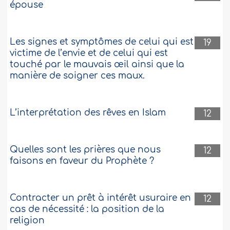
comme condition de mariage à ce que le
épouse
mariage ne soit pas consommé avant la
célébration des noces ? Sachant que
c’est elle qui assume les frais de ces
Les signes et symptômes de celui qui est
19
noces parce que le mari est pauvre...
victime de l’envie et de celui qui est
Plus
touché par le mauvais œil ainsi que la
60239
29-5-2014
manière de soigner ces maux.
Elle s’est mariée avec un autre homme
L’interprétation des rêves en Islam
12
dans le but de pouvoir se remarier avec le
premier
Une femme a été divorcée à trois
Quelles sont les prières que nous
12
reprises par son mari; elle a voulu se
faisons en faveur du Prophète ?
marier avec un autre homme dans
l’intention de divorcer de lui et pouvoir
se remarier légalement avec son premier
Contracter un prêt à intérêt usuraire en
12
mari. Le second mari n'était pas au
cas de nécessité : la position de la
courant de son intention. Après la
religion
consommation du mariage, elle a