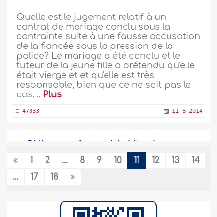
Quelle est le jugement relatif à un
contrat de mariage conclu sous la
contrainte suite à une fausse accusation
de la fiancée sous la pression de la
police? Le mariage a été conclu et le
tuteur de la jeune fille a prétendu qu'elle
était vierge et et qu'elle est très
responsable, bien que ce ne soit pas le
cas. ..
Plus
47833
11-8-2014
Obliger son épouse à habiter dans un
endroit précis
1
2
...
8
9
10
11
12
13
14
Est-il permis à un mari de contraindre
...
17
18
son épouse à habiter dans un lieu
précis?..
Plus
50420
8-6-2014