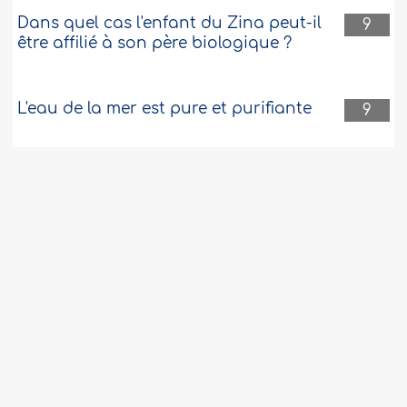
Dans quel cas l'enfant du Zina peut-il
9
être affilié à son père biologique ?
L'eau de la mer est pure et purifiante
9
Aller au cimetière sans être ablutionné
9
ou en période de menstrues s'agissant
des femmes
Durée pour laquelle le voyageur peut
8
raccourcir ses prières et le statut de
celui qui prie le maghrib derrière un homme
qui prie le ‘icha
Dénoncer un criminel à une justice non
8