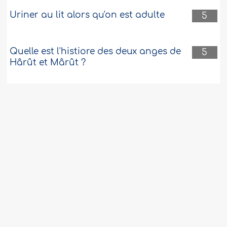
Uriner au lit alors qu'on est adulte
5
Quelle est l'histiore des deux anges de
5
Hârût et Mârût ?
Le prénom Jade
5
Le délai de viduité (‘Idda) de la femme
5
après une répudiation de type Khul’
Financement avec un taux de 0 % mais
5
avec des frais de dossier