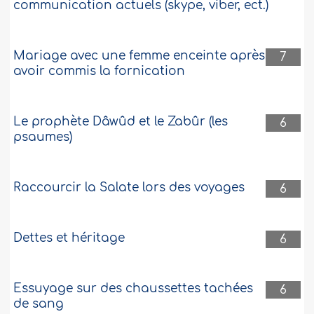
communication actuels (skype, viber, ect.)
464476
2-10-2022
Mariage avec une femme enceinte après
7
Prénom Ambre
avoir commis la fornication
As Salem Aleykoum , J’ai nommé ma fille
Ambre, qui se prononce Anbar en arabe,
Le prophète Dâwûd et le Zabûr (les
6
car on m’a dit c’était un prénom
psaumes)
musulman lorsque j’ai effectué des
recherches j’ai vu que cela signifie
jawahir donc les joyaux dans la religion
mais je voulais être sur de cette
Raccourcir la Salate lors des voyages
6
signification...
Plus
463999
21-9-2022
Dettes et héritage
6
Essuyage sur des chaussettes tachées
6
de sang