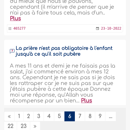
du mieux que nous le pouvons,
cependant (il m'arrive de penser que je
n'ai pas à faire tous cela, mais d'un..
Plus
465277
23-10-2022
La prière n'est pas obligatoire à l'enfant
jusqu'à ce qu'il soit pubère
A mes 11 ans et demi je ne faisais pas la
salat, j'ai commencé environ à mes 12
ans. Cependant je ne sais pas si je dois
les rattraper car je ne suis pas sur que
j’étais pubère à cette époque Donnez
moi une réponse, qu’Allah vous
récompense par un bien...
Plus
465142
23-10-2022
1
2
3
4
5
6
7
8
9
...
22
23