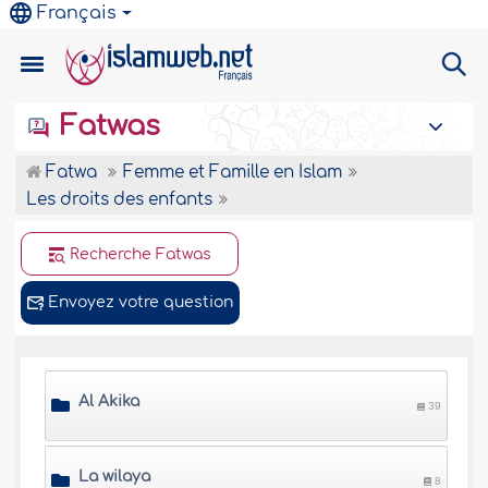
Français
Fatwas
Fatwa
Femme et Famille en Islam
Les droits des enfants
Recherche Fatwas
Envoyez votre question
Al Akika
39
La wilaya
8