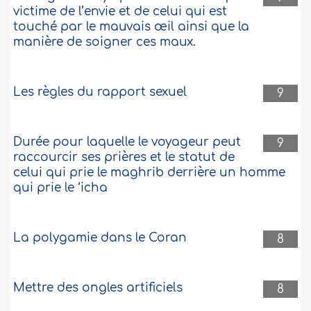
argent de la banque sans accord
victime de l’envie et de celui qui est
préalable
touché par le mauvais œil ainsi que la
manière de soigner ces maux.
J’ai laissé une somme d’argent dans une
banque d’un pays arabe, puis je suis
rentré dans mon pays sans y retourner
et sans pouvoir retirer cet argent. J’ai
Les règles du rapport sexuel
9
donc mandaté un collègue pour le faire
à ma place. A-t-il droit à un dixième du
montant ?..
Plus
Durée pour laquelle le voyageur peut
9
519619
13-10-2025
raccourcir ses prières et le statut de
celui qui prie le maghrib derrière un homme
qui prie le ‘icha
Les travaux de nettoyage sont de la
responsabilité du locataire
La polygamie dans le Coran
8
J’ai loué mon appartement en très bon
état. Un mois après la locataire me dit
avoir des puces dans l’appartement et
que je dois payer l’intervention d’une
Mettre des ongles artificiels
8
entreprise ou la location de divers