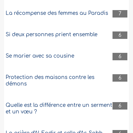
J’ai signé un contrat de location (Ijara)
avec loyer fixe mensuel avec un entrepôt
La récompense des femmes au Paradis
7
pour le stockage de mes marchandises.
L’entrepôt prélève également..
Plus
514924
24-6-2025
Si deux personnes prient ensemble
6
Se marier avec sa cousine
6
Protection des maisons contre les
6
démons
Quelle est la différence entre un serment
6
et un vœu ?