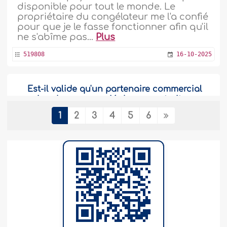
disponible pour tout le monde. Le
propriétaire du congélateur me l'a confié
pour que je le fasse fonctionner afin qu'il
ne s'abîme pas...
Plus
519808
16-10-2025
Est-il valide qu'un partenaire commercial
exige de son associé de ne pas traiter
avec ses clients si leur partenariat est
1
2
3
4
5
6
dissous ?
Est-il permis à un commerçant, qui a une
clientèle établie, d'exiger d'un nouveau
partenaire potentiel de ne pas traiter
avec ces clients si leur partenariat prend
fin ? La raison étant qu'il a mis des
années à construire cette clientèle et
qu'il subirait un préjudice si un simple
partenaire d'une année ou d'une saison
pouvait en profiter...
Plus