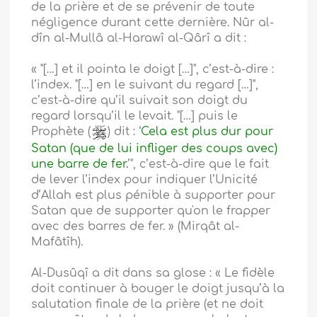
de la prière et de se prévenir de toute
négligence durant cette dernière. Nûr al-
dîn al-Mullâ al-Harawî al-Qârî a dit :
« "[…] et il pointa le doigt […]", c’est-à-dire :
l’index. "[…] en le suivant du regard […]",
c’est-à-dire qu’il suivait son doigt du
regard lorsqu’il le levait. "[…] puis le
Prophète (
) dit : ‘
Cela est plus dur pour
Satan (que de lui infliger des coups avec)
une barre de fer.
’", c’est-à-dire que le fait
de lever l’index pour indiquer l’Unicité
d’Allah est plus pénible à supporter pour
Satan que de supporter qu'on le frapper
avec des barres de fer. » (Mirqât al-
Mafâtîh).
Al-Dusûqî a dit dans sa glose : « Le fidèle
doit continuer à bouger le doigt jusqu’à la
salutation finale de la prière (et ne doit