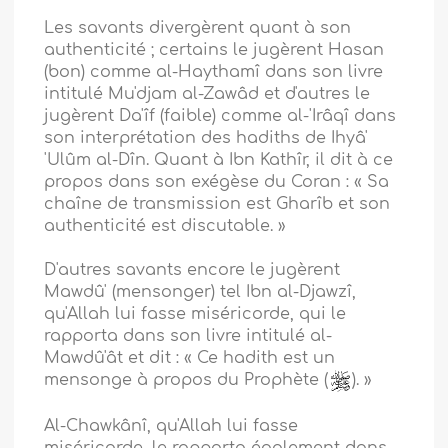
Les savants divergèrent quant à son
authenticité ; certains le jugèrent Hasan
(bon) comme al-Haythamî dans son livre
intitulé Mu'djam al-Zawâd et d'autres le
jugèrent Da'îf (faible) comme al-'Irâqî dans
son interprétation des hadiths de Ihyâ'
'Ulûm al-Dîn. Quant à Ibn Kathîr, il dit à ce
propos dans son exégèse du Coran : « Sa
chaîne de transmission est Gharîb et son
authenticité est discutable. »
D'autres savants encore le jugèrent
Mawdû' (mensonger) tel Ibn al-Djawzî,
qu'Allah lui fasse miséricorde, qui le
rapporta dans son livre intitulé al-
Mawdû'ât et dit : « Ce hadith est un
mensonge à propos du Prophète (
). »
Al-Chawkânî, qu'Allah lui fasse