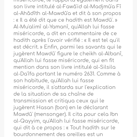
miséricorde, le rapporta également dans
son livre intitulé al-Fawâ'id al-Madjmû'a Fî
al-Ahâdîth al-Mawdû'a et dit à son propos
: « Il a été dit que ce hadith est Mawdû'. »
Al-Mu'alimî al-Yamanî, qu'Allah lui fasse
miséricorde, a dit en commentaire de ce
hadith après l'avoir vérifié : « Il est tel qu'il
est décrit. » Enfin, parmi les savants qui le
jugèrent Mawdû' figure le cheikh al-Albanî,
qu'Allah lui fasse miséricorde, qui en fit
mention dans son livre intitulé al-Silsila
al-Da'îfa portant le numéro 2631. Comme à
son habitude, qu'Allah lui fasse
miséricorde, il s'attarda sur l'explication
de la situation de sa chaîne de
transmission et critiqua ceux qui le
jugèrent Hasan (bon) en le déclarant
Mawdû' (mensonger). Il cita pour cela Ibn
al-Qayyim, qu'Allah lui fasse miséricorde,
qui dit à ce propos : « Tout hadith sur le
bourdonnement des oreilles est un