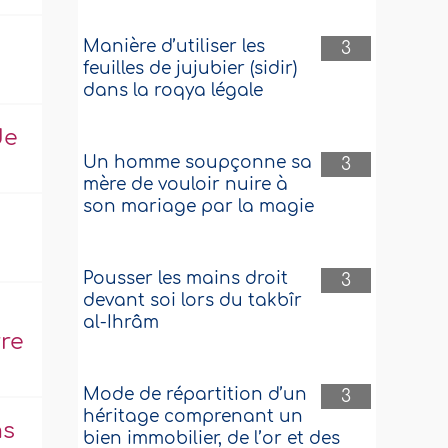
Manière d’utiliser les
3
feuilles de jujubier (sidir)
dans la roqya légale
de
Un homme soupçonne sa
3
mère de vouloir nuire à
son mariage par la magie
e
Pousser les mains droit
3
devant soi lors du takbîr
al-Ihrâm
rre
Mode de répartition d’un
3
héritage comprenant un
ms
bien immobilier, de l’or et des