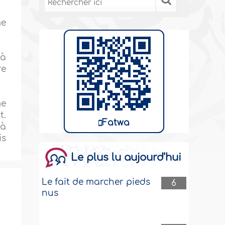
me
 à
re
me
t.
Fatwa
 à
is
Le plus lu aujourd’hui
Le fait de marcher pieds
6
nus