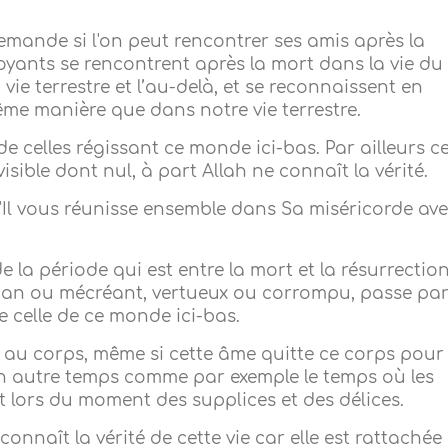
emande si l'on peut rencontrer ses amis après la
oyants se rencontrent après la mort dans la vie du
vie terrestre et l’au-delà, et se reconnaissent en
même manière que dans notre vie terrestre.
de celles régissant ce monde ici-bas. Par ailleurs c
visible dont nul, à part Allah ne connaît la vérité.
qu'Il vous réunisse ensemble dans Sa miséricorde av
à de la période qui est entre la mort et la résurrection
man ou mécréant, vertueux ou corrompu, passe pa
de celle de ce monde ici-bas.
 au corps, même si cette âme quitte ce corps pour
 un autre temps comme par exemple le temps où les
t lors du moment des supplices et des délices.
 connaît la vérité de cette vie car elle est rattachée