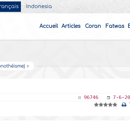
rançais
Indonesia
Accueil
Articles
Coran
Fatwas
onothéisme)
96746
7-6-2
1