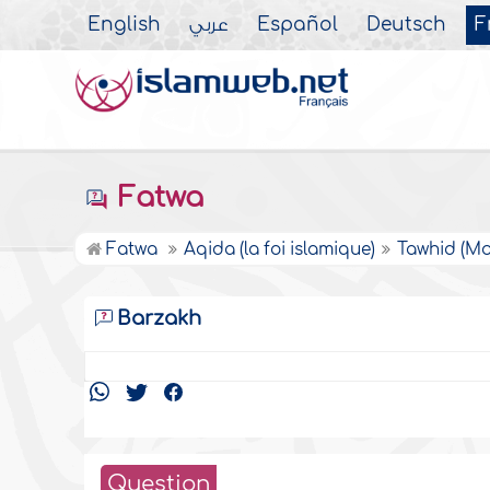
English
عربي
Español
Deutsch
F
Fatwa
Fatwa
Aqida (la foi islamique)
Tawhid (M
Barzakh
Question