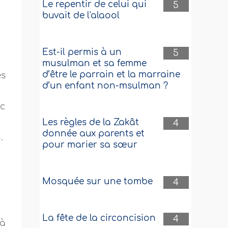
Le repentir de celui qui
5
buvait de l'alaool
Est-il permis à un
5
musulman et sa femme
d’être le parrain et la marraine
es
d’un enfant non-msulman ?
ec
Les règles de la Zakât
4
donnée aux parents et
.
pour marier sa sœur
r
Mosquée sur une tombe
4
La fête de la circoncision
4
 à